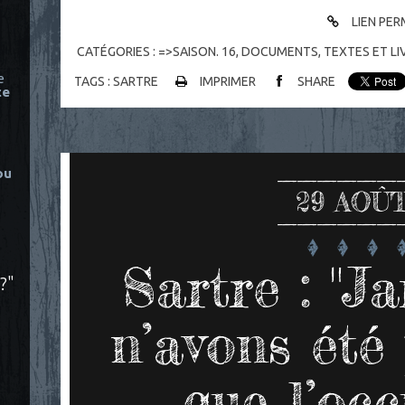
LIEN PE
CATÉGORIES :
=>SAISON. 16
,
DOCUMENTS
,
TEXTES ET LI
e
TAGS :
SARTRE
IMPRIMER
SHARE
ce
ou
29
AOÛT
Sartre : "J
?"
n’avons été 
que l’oc