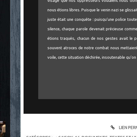
visage que nos oppresseurs voulaient nous don
nous étions libres. Puisque le venin nazi se glis
juste était une conquête : puisqu’une police tout
silence, chaque parole devenait précieuse comme
étions traqués, chacun de nos gestes avait le 
souvent atroces de notre combat nous mettaient
voile, cette situation déchirée, insoutenable qu’on
LIEN PE