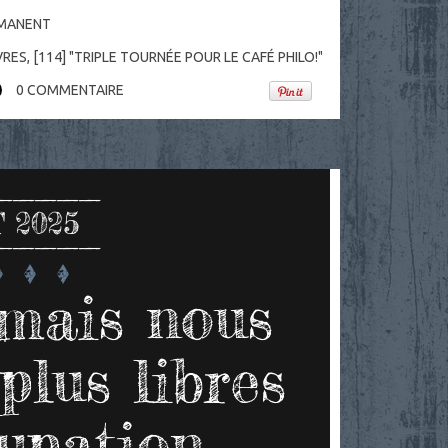
RMANENT
VRES
,
[114] "TRIPLE TOURNÉE POUR LE CAFÉ PHILO!"
0
COMMENTAIRE
 2025
amais nous
plus libres
cupation