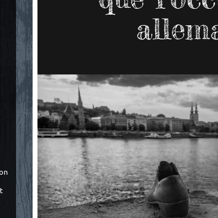
allem
ton
t