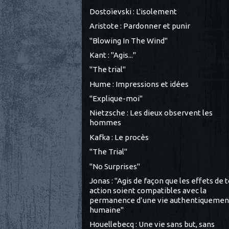
Dostoïevski : L'isolement
Aristote : Pardonner et punir
"Blowing In The Wind"
Kant : "Agis..."
"The trial"
Hume : Impressions et idées
"Explique-moi"
Nietzsche : Les dieux observent les
hommes
Kafka : Le procès
"The Trial"
"No Surprises"
Jonas : "Agis de façon que les effets de 
action soient compatibles avec la
permanence d’une vie authentiquemen
humaine"
Houellebecq : Une vie sans but, sans