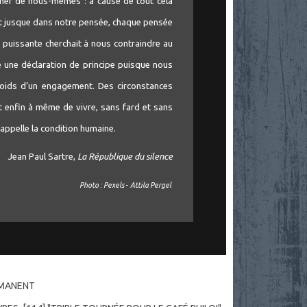
ner de nous-mêmes : à cause de tout cela
sait jusque dans notre pensée, chaque pensée
e puissante cherchait à nous contraindre au
 une déclaration de principe puisque nous
poids d’un engagement. Des circonstances
 enfin à même de vivre, sans fard et sans
 appelle la condition humaine.
Jean Paul Sartre,
La République du silence
Photo : Pexels - Attila Pergel
RMANENT