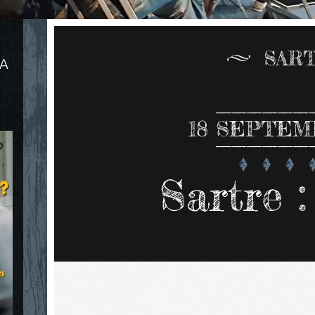
SAR
LA
18
SEPTEMB
Sartre :