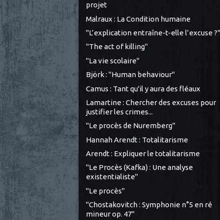
projet
Malraux : La Condition humaine
"L’explication entraîne-t-elle l’excuse ?
"The act of killing"
"La vie scolaire"
Björk : "Human behaviour"
Camus : Tant qu'il y aura des fléaux
Lamartine : Chercher des excuses pour
justifier les crimes...
"Le procès de Nuremberg"
Hannah Arendt : Totalitarisme
Arendt : Expliquer le totalitarisme
"Le Procès (Kafka) : Une analyse
existentialiste"
"Le procès"
"Chostakovitch : Symphonie n°5 en ré
mineur op. 47"