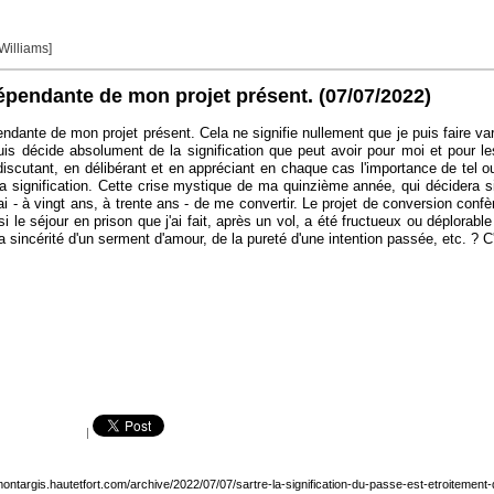
 Williams]
 dépendante de mon projet présent.
(07/07/2022)
endante de mon projet présent. Cela ne signifie nullement que je puis faire v
suis décide absolument de la signification que peut avoir pour moi et pour l
scutant, en délibérant et en appréciant en chaque cas l'importance de tel o
a signification. Cette crise mystique de ma quinzième année, qui décidera si
ai - à vingt ans, à trente ans - de me convertir. Le projet de conversion conf
si le séjour en prison que j'ai fait, après un vol, a été fructueux ou déplorab
sincérité d'un serment d'amour, de la pureté d'une intention passée, etc. ? C'e
|
montargis.hautetfort.com/archive/2022/07/07/sartre-la-signification-du-passe-est-etroiteme