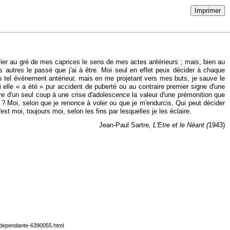
Imprimer
arier au gré de mes caprices le sens de mes actes antérieurs ; mais, bien au
es autres le passé que j'ai à être. Moi seul en effet peux décider à chaque
u tel événement antérieur, mais en me projetant vers mes buts, je sauve le
 elle « a été » pur accident de puberté ou au contraire premier signe d'une
ère d'un seul coup à une crise d'adolescence la valeur d'une prémonition que
le ? Moi, selon que je renonce à voler ou que je m'endurcis. Qui peut décider
st moi, toujours moi, selon les fins par lesquelles je les éclaire.
Jean-Paul Sartre
, L'Etre et le Néant (
1943)
nt-dependante-6390055.html