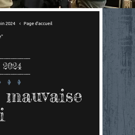
uin 2024
Page d'accueil
e"
 2024
a mauvaise
i