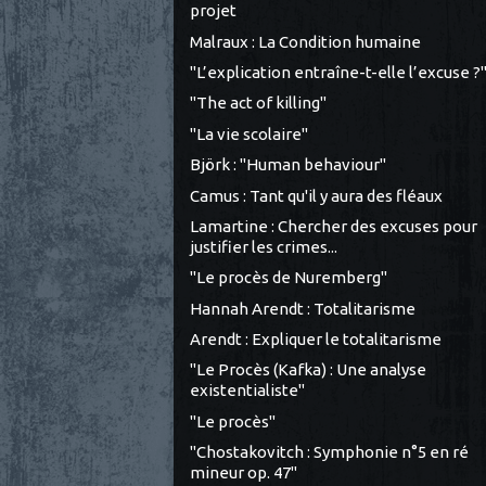
projet
Malraux : La Condition humaine
"L’explication entraîne-t-elle l’excuse ?
"The act of killing"
"La vie scolaire"
Björk : "Human behaviour"
Camus : Tant qu'il y aura des fléaux
Lamartine : Chercher des excuses pour
justifier les crimes...
"Le procès de Nuremberg"
Hannah Arendt : Totalitarisme
Arendt : Expliquer le totalitarisme
"Le Procès (Kafka) : Une analyse
existentialiste"
"Le procès"
"Chostakovitch : Symphonie n°5 en ré
mineur op. 47"