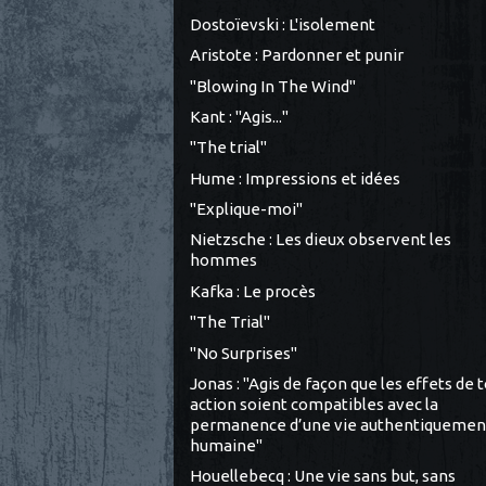
Dostoïevski : L'isolement
Aristote : Pardonner et punir
"Blowing In The Wind"
Kant : "Agis..."
"The trial"
Hume : Impressions et idées
"Explique-moi"
Nietzsche : Les dieux observent les
hommes
Kafka : Le procès
"The Trial"
"No Surprises"
Jonas : "Agis de façon que les effets de 
action soient compatibles avec la
permanence d’une vie authentiquemen
humaine"
Houellebecq : Une vie sans but, sans