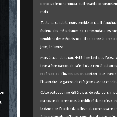
perpétuellement rompu, qu'il rétablit perpétuell
main.
Toute sa conduite nous semble un jeu. Il s'appli
étaient des mécanismes se commandant les uns
semblent des mécanismes ; il se donne la prestess
joue, il s'amuse.
Mais à quoi donc joue-t-il ? Il ne faut pas l'obs
joue à être garçon de café. Il n'y a rien là qui pui
repérage et d'investigation. L'enfant joue avec 
l'inventaire ; le garçon de café joue avec sa conditi
ton
Cette obligation ne diffère pas de celle qui s'im
est toute de cérémonie, le public réclame d'eux qu'
t
la danse de l'épicier du tailleur, du commissaire p
à leur clientèle qu'ils ne sont rien d'autre qu'u