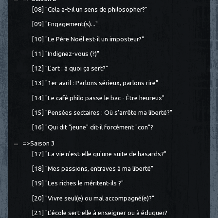
[08] "Cela a-t-il un sens de philosopher?"
[09] "Engagement(s)..."
[10] "Le Père Noël est-il un imposteur?"
[11] "Indignez-vous (?)"
[12] "L'art : à quoi ça sert?"
[13] "1er avril : Parlons sérieux, parlons rire"
[14] "Le café philo passe le bac - Être heureux"
[15] "Pensées sectaires : Où s'arrête ma liberté?"
[16] "Qui dit "jeune" dit-il forcément "con"?
=>Saison 3
[17] "La vie n'est-elle qu'une suite de hasards?"
[18] "Mes passions, entraves à ma liberté"
[19] "Les riches le méritent-ils ?"
[20] "Vivre seul(e) ou mal accompagné(e)?"
[21] "L'école sert-elle à enseigner ou à éduquer?