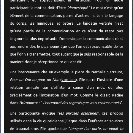
dénaturent et appauvrissent la réflexion. Pour un autre
participant, le mot se doit d’être
"domestiqué".
Le mot n’est qu’un
élément de la communication, parmi d’autres : le ton, le langage
du corps, les mimiques, et cetera. Le langage verbale n’est
qu’une partie de la communication et ce n’est du reste pas
toujours la plus importante. Domestiquer la communication c’est
apprendre dès le plus jeune âge que l’on est responsable de ce
que l’on va transmettre, tout autant que je suis responsable de la
manière dont je réceptionne ce qui est dit.
Une intervenante cite en exemple la pièce de Nathalie Sarraute,
Pour un Oui ou pour un Non
(
voir lien
). Elle narre l’histoire d’une
relation amicale qui s’effrite à cause d’un mot, ou plus
précisément de l’intonation d’un mot. Comme le disait
Racine
dans
Britannicus
: "
J'entendrai des regards que vous croirez muets
".
Une participante évoque "
les phrases assassines
", ces propos
utilisés dans la vie quotidienne, jusque dans l’enfance et sources
de traumatisme. Elle ajoute que "
lorsque l’on parle, on induit la