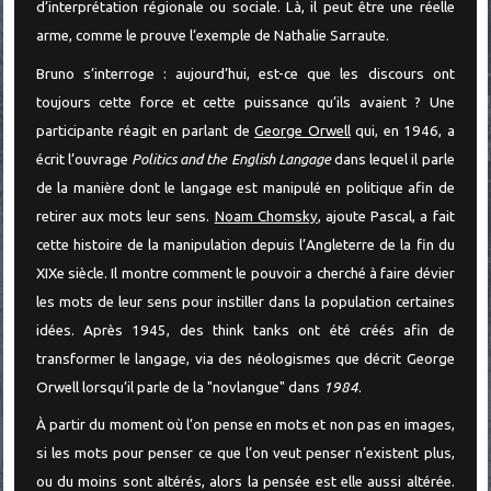
d’interprétation régionale ou sociale. Là, il peut être une réelle
arme, comme le prouve l’exemple de Nathalie Sarraute.
Bruno s’interroge : aujourd’hui, est-ce que les discours ont
toujours cette force et cette puissance qu’ils avaient ? Une
participante réagit en parlant de
George Orwell
qui, en 1946, a
écrit l’ouvrage
Politics and the English Langage
dans lequel il parle
de la manière dont le langage est manipulé en politique afin de
retirer aux mots leur sens.
Noam Chomsky
, ajoute Pascal, a fait
cette histoire de la manipulation depuis l’Angleterre de la fin du
XIXe siècle. Il montre comment le pouvoir a cherché à faire dévier
les mots de leur sens pour instiller dans la population certaines
idées. Après 1945, des think tanks ont été créés afin de
transformer le langage, via des néologismes que décrit George
Orwell lorsqu’il parle de la "novlangue" dans
1984
.
À partir du moment où l’on pense en mots et non pas en images,
si les mots pour penser ce que l’on veut penser n’existent plus,
ou du moins sont altérés, alors la pensée est elle aussi altérée.