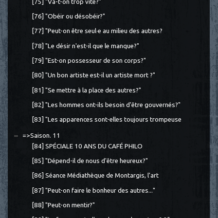
[75] "Va-t-on trop vite?"
[76] "Obéir ou désobéir?"
[77] "Peut-on être seul·e au milieu des autres?
[78] "Le désir n'est-il que le manque?"
[79] "Est-on possesseur de son corps?"
[80] "Un bon artiste est-il un artiste mort ?"
[81] "Se mettre à la place des autres?"
[82] "Les hommes ont-ils besoin d'être gouvernés?"
[83] "Les apparences sont-elles toujours trompeuse
=>Saison. 11
[84] SPÉCIALE 10 ANS DU CAFÉ PHILO
[85] "Dépend-il de nous d'être heureux?"
[86] Séance Médiathèque de Montargis, l'art
[87] "Peut-on faire le bonheur des autres..."
[88] "Peut-on mentir?"