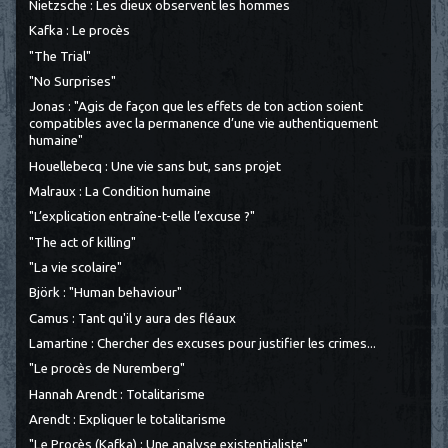
Nietzsche : Les dieux observent les hommes
Kafka : Le procès
"The Trial"
"No Surprises"
Jonas : "Agis de façon que les effets de ton action soient
compatibles avec la permanence d’une vie authentiquement
humaine"
Houellebecq : Une vie sans but, sans projet
Malraux : La Condition humaine
"L’explication entraîne-t-elle l’excuse ?"
"The act of killing"
"La vie scolaire"
Björk : "Human behaviour"
Camus : Tant qu'il y aura des fléaux
Lamartine : Chercher des excuses pour justifier les crimes...
"Le procès de Nuremberg"
Hannah Arendt : Totalitarisme
Arendt : Expliquer le totalitarisme
"Le Procès (Kafka) : Une analyse existentialiste"