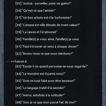
[35] "Justice : surveiller, punir ou guérir?"
[36] "Qu'est-ce que l'amitié?"
[37] "Un bon artiste est-il le Surhomme?"
[38] "L’utopie est-elle dénuée de toute valeur?"
[39] "La raison et l'irrationnel"
[40] "Famille(s) je vous aime, famille(s) je vous
[41] "Faut-il trouver un sens à chaque chose?"
[42] "Avons-nous ce que nous méritons?"
=>Saison 6
[43] "Existe-t-on quand personne ne nous regarde?"
[44] "Le monstre est-il parmi nous?"
[45] "Doit-on tout faire pour être heureux?"
[46] "Le langage trahit-il la pensée?"
[47] "Autrui, antidote à la solitude?"
[48] "Suis-je ce que mon passé fait de moi?"