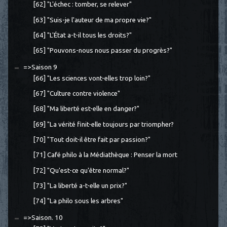
[62] "L'échec : tomber, se relever"
[63] "Suis-je l'auteur de ma propre vie?"
[64] "L'État a-t-il tous les droits?"
[65] "Pouvons-nous nous passer du progrès?"
=>Saison 9
[66] "Les sciences vont-elles trop loin?"
[67] "Culture contre violence"
[68] "Ma liberté est-elle en danger?"
[69] "La vérité finit-elle toujours par triompher?
[70] "Tout doit-il être fait par passion?"
[71] Café philo à la Médiathèque : Penser la mort
[72] "Qu'est-ce qu'être normal?"
[73] "La liberté a-t-elle un prix?"
[74] "La philo sous les arbres"
=>Saison. 10