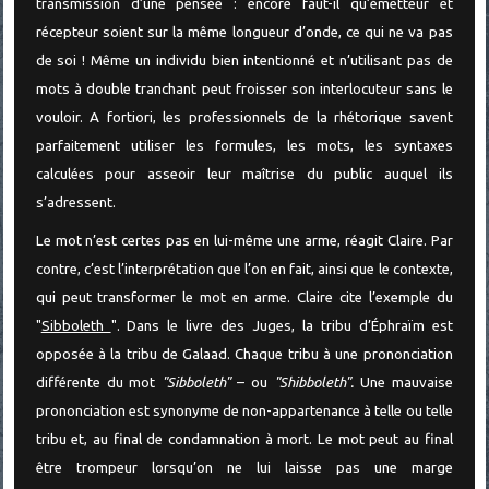
transmission d’une pensée : encore faut-il qu’émetteur et
récepteur soient sur la même longueur d’onde, ce qui ne va pas
de soi ! Même un individu bien intentionné et n’utilisant pas de
mots à double tranchant peut froisser son interlocuteur sans le
vouloir. A fortiori, les professionnels de la rhétorique savent
parfaitement utiliser les formules, les mots, les syntaxes
calculées pour asseoir leur maîtrise du public auquel ils
s’adressent.
Le mot n’est certes pas en lui-même une arme, réagit Claire. Par
contre, c’est l’interprétation que l’on en fait, ainsi que le contexte,
qui peut transformer le mot en arme. Claire cite l’exemple du
"
Sibboleth
". Dans le livre des Juges, la tribu d’Éphraïm est
opposée à la tribu de Galaad. Chaque tribu à une prononciation
différente du mot
"Sibboleth"
– ou
"Shibboleth".
Une mauvaise
prononciation est synonyme de non-appartenance à telle ou telle
tribu et, au final de condamnation à mort. Le mot peut au final
être trompeur lorsqu’on ne lui laisse pas une marge