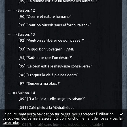
[89] "La femme est-elle un homme les autres? 2"
=>Saison. 12
[90] "Guerre et nature humaine"
[91] "Peut-on réussir sans effort ni talent ?"
=>Saison. 13
[92] "Peut-on se libérer de son passé ?"
[93] "A quoi bon voyager?" - AME
[94] "Sait-on ce que l'on désire?"
[95] "La peur est-elle mauvaise conseillère?"
[96] "Croquer la vie à pleines dents"
[97] "Suis-je à ma place?"
=>Saison. 14
[098] "La foule a-t-elle toujours raison?"
[099] Café philo à la Médiathèque
En poursuivant votre navigation sur ce site, vous acceptez l'utilisation
[100] SPÉCIALE 100E DU CAFÉ PHILO
de cookies. Ces derniers assurent le bon fonctionnement de nos services.
En
savoir plus
.
[101] "Une cité sans hommes est-elle souhaitable ?