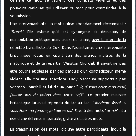
derrière ce mot, se cachent des combats violents et des
pouvoirs cyniques qui utilisent ce mot pour contraindre à la
soumission.
Une intervenant cite un mot utilisé abondamment récemment :
"Brexit".
Elle estime qu’il est synonyme de désunion, de
manipulation politique mais aussi de crime,
avec la mort de la
députée travailliste Jo Cox
. Dans l’assistance, une intervenante
britannique réagit en citant l’un des grands maîtres de la
rhétorique et de la répartie,
Winston Churchill
. Il savait ne pas
être touché et blessé par des paroles d’un contradicteur, même
violent. Elle cite une anecdote. Lady Ascot ne supportait pas
Winston Churchill
et lui dit un jour : "
Sir, si vous étiez mon mari,
j’aurais mis du poison dans votre café
". Le premier ministre
britannique lui avait répondu du tac au tac : "
Madame Ascot, si
vous étiez ma femme, je l’aurais bu.
" Face à des mots "
armés
", il a
usé d’une défense imparable, grâce à d’autres mots.
La transmission des mots, dit une autre participante, induit la