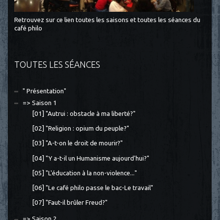
Retrouvez sur ce lien toutes les saisons et toutes les séances du
café philo
TOUTES LES SÉANCES
" Présentation"
=> Saison 1
[01] "Autrui : obstacle à ma liberté?"
[02] "Religion : opium du peuple?"
[03] "A-t-on le droit de mourir?"
[04] "Y a-t-il un Humanisme aujourd'hui?"
[05] "L'éducation à la non-violence..."
[06] "Le café philo passe le bac-Le travail"
[07] "Faut-il brûler Freud?"
=> Saison 2