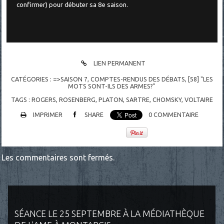
confirmer) pour débuter sa 8e saison.
LIEN PERMANENT
CATÉGORIES :
=>SAISON 7
,
COMPTES-RENDUS DES DÉBATS
,
[58] "LES
MOTS SONT-ILS DES ARMES?"
TAGS :
ROGERS
,
ROSENBERG
,
PLATON
,
SARTRE
,
CHOMSKY
,
VOLTAIRE
IMPRIMER
SHARE
0
COMMENTAIRE
Les commentaires sont fermés.
SÉANCE LE 25 SEPTEMBRE À LA MÉDIATHÈQUE