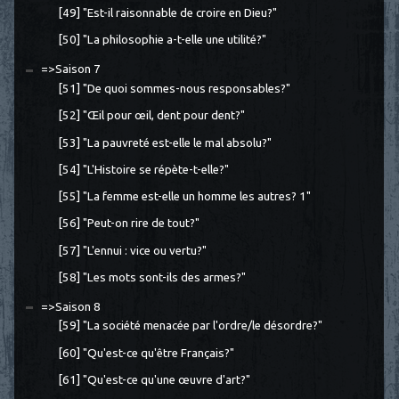
[49] "Est-il raisonnable de croire en Dieu?"
[50] "La philosophie a-t-elle une utilité?"
=>Saison 7
[51] "De quoi sommes-nous responsables?"
[52] "Œil pour œil, dent pour dent?"
[53] "La pauvreté est-elle le mal absolu?"
[54] "L'Histoire se répète-t-elle?"
[55] "La femme est-elle un homme les autres? 1"
[56] "Peut-on rire de tout?"
[57] "L'ennui : vice ou vertu?"
[58] "Les mots sont-ils des armes?"
=>Saison 8
[59] "La société menacée par l'ordre/le désordre?"
[60] "Qu'est-ce qu'être Français?"
[61] "Qu'est-ce qu'une œuvre d'art?"