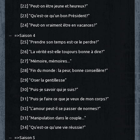
[22] "Peut-on être jeune et heureux?"
[23] "Qu'est-ce qu'un bon Président?"
[24] "Peut-on vraiment être en vacances?"
=>Saison 4
[25] "Prendre son temps est-ce le perdre?"
[26] "La vérité est-elle toujours bonne à dire?"
[27] "Mémoire, mémoires..."
[28] "Fin du monde : la peur, bonne conseillère?"
[29] "Oser la gentillesse"
[30] "Puis-je savoir qui je suis?"
[31] "Puis-je faire ce que je veux de mon corps?"
[32] "L'amour peut-il se passer de normes?"
[33] "Manipulation dans le couple..."
[34] "Qu'est-ce qu'une vie réussie?"
=>Saison 5