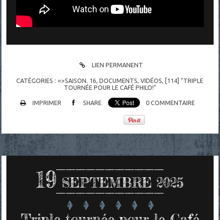
LIEN PERMANENT
CATÉGORIES :
=>SAISON. 16
,
DOCUMENTS
,
VIDÉOS
,
[114] "TRIPLE
TOURNÉE POUR LE CAFÉ PHILO!"
IMPRIMER
SHARE
0
COMMENTAIRE
19
SEPTEMBRE 2025
Triple tournée pour le Café