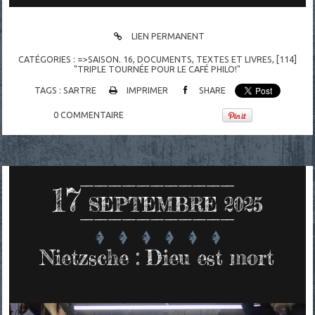
LIEN PERMANENT
CATÉGORIES :
=>SAISON. 16
,
DOCUMENTS
,
TEXTES ET LIVRES
,
[114]
"TRIPLE TOURNÉE POUR LE CAFÉ PHILO!"
TAGS :
SARTRE
IMPRIMER
SHARE
0
COMMENTAIRE
17
SEPTEMBRE 2025
Nietzsche : Dieu est mort