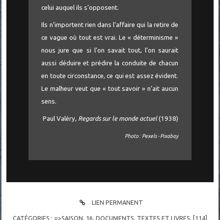
celui auquel ils s’opposent.
Ils n’importent rien dans l’affaire qui la retire de
ce vague où tout est vrai. Le « déterminisme »
nous jure que si l’on savait tout, l’on saurait
aussi déduire et prédire la conduite de chacun
en toute circonstance, ce qui est assez évident.
Le malheur veut que « tout savoir » n’ait aucun
sens.
Paul Valéry
, Regards sur le monde actuel
(1938)
Photo : Pexels - Pixabay
LIEN PERMANENT
CATÉGORIES :
=>SAISON. 16
,
DOCUMENTS
,
TEXTES ET LIVRES
,
[114]