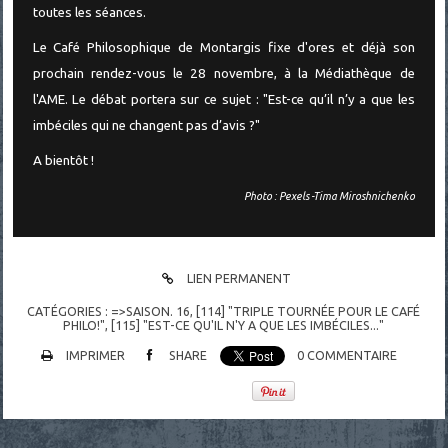
toutes les séances.
Le Café Philosophique de Montargis fixe d'ores et déjà son
prochain rendez-vous le 28 novembre, à la Médiathèque de
l'AME. Le débat portera sur ce sujet : "Est-ce qu’il n’y a que les
imbéciles qui ne changent pas d’avis ?"
A bientôt !
Photo : Pexels -Tima Miroshnichenko
LIEN PERMANENT
CATÉGORIES :
=>SAISON. 16
,
[114] "TRIPLE TOURNÉE POUR LE CAFÉ
PHILO!"
,
[115] "EST-CE QU'IL N'Y A QUE LES IMBÉCILES..."
IMPRIMER
SHARE
0
COMMENTAIRE