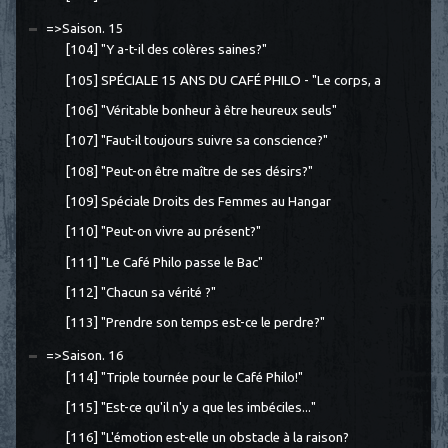
=>Saison. 15
[104] "Y a-t-il des colères saines?"
[105] SPÉCIALE 15 ANS DU CAFÉ PHILO - "Le corps, a
[106] "Véritable bonheur à être heureux seuls"
[107] "Faut-il toujours suivre sa conscience?"
[108] "Peut-on être maître de ses désirs?"
[109] Spéciale Droits des Femmes au Hangar
[110] "Peut-on vivre au présent?"
[111] "Le Café Philo passe le Bac"
[112] "Chacun sa vérité ?"
[113] "Prendre son temps est-ce le perdre?"
=>Saison. 16
[114] "Triple tournée pour le Café Philo!"
[115] "Est-ce qu'il n'y a que les imbéciles..."
[116] "L'émotion est-elle un obstacle à la raison?