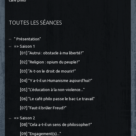
café philo
TOUTES LES SÉANCES
" Présentation"
=> Saison 1
[01] "Autrui : obstacle à ma liberté?"
[02] "Religion : opium du peuple?"
[03] "A-t-on le droit de mourir?"
[04] "Y a-t-il un Humanisme aujourd'hui?"
[05] "L'éducation à la non-violence..."
[06] "Le café philo passe le bac-Le travail"
[07] "Faut-il brûler Freud?"
=> Saison 2
[08] "Cela a-t-il un sens de philosopher?"
[09] "Engagement(s)..."