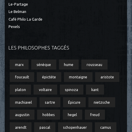
Le-Partage
Le Belman
Café Philo La Garde
Pexels
LES PHILOSOPHES TAGGÉS
marx
sénèque
hume
rousseau
foucault
épictète
montaigne
aristote
platon
voltaire
spinoza
kant
machiavel
sartre
Épicure
nietzsche
augustin
hobbes
hegel
freud
arendt
pascal
schopenhauer
camus