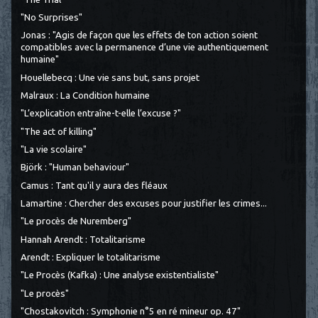
"No Surprises"
Jonas : "Agis de façon que les effets de ton action soient
compatibles avec la permanence d’une vie authentiquement
humaine"
Houellebecq : Une vie sans but, sans projet
Malraux : La Condition humaine
"L’explication entraîne-t-elle l’excuse ?"
"The act of killing"
"La vie scolaire"
Björk : "Human behaviour"
Camus : Tant qu'il y aura des fléaux
Lamartine : Chercher des excuses pour justifier les crimes...
"Le procès de Nuremberg"
Hannah Arendt : Totalitarisme
Arendt : Expliquer le totalitarisme
"Le Procès (Kafka) : Une analyse existentialiste"
"Le procès"
"Chostakovitch : Symphonie n°5 en ré mineur op. 47"