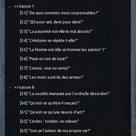
=>Saison 7
[51] "De quoi sommes-nous responsables?"
[52] "Œil pour œil, dent pour dent?"
[53] "La pauvreté est-elle le mal absolu?"
[54] "L'Histoire se répète-t-elle?"
[55] "La femme est-elle un homme les autres? 1"
[56] "Peut-on rire de tout?"
[57] "L'ennui : vice ou vertu?"
[58] "Les mots sont-ils des armes?"
=>Saison 8
[59] "La société menacée par l'ordre/le désordre?"
[60] "Qu'est-ce qu'être Français?"
[61] "Qu'est-ce qu'une œuvre d'art?"
[62] "L'échec : tomber, se relever"
[63] "Suis-je l'auteur de ma propre vie?"