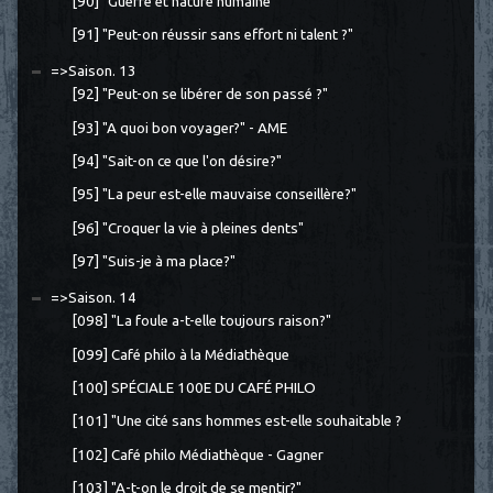
[90] "Guerre et nature humaine"
[91] "Peut-on réussir sans effort ni talent ?"
=>Saison. 13
[92] "Peut-on se libérer de son passé ?"
[93] "A quoi bon voyager?" - AME
[94] "Sait-on ce que l'on désire?"
[95] "La peur est-elle mauvaise conseillère?"
[96] "Croquer la vie à pleines dents"
[97] "Suis-je à ma place?"
=>Saison. 14
[098] "La foule a-t-elle toujours raison?"
[099] Café philo à la Médiathèque
[100] SPÉCIALE 100E DU CAFÉ PHILO
[101] "Une cité sans hommes est-elle souhaitable ?
[102] Café philo Médiathèque - Gagner
[103] "A-t-on le droit de se mentir?"