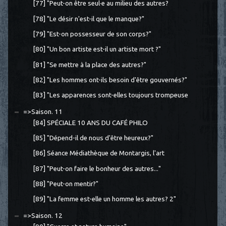
[77] "Peut-on être seul·e au milieu des autres?
[78] "Le désir n'est-il que le manque?"
[79] "Est-on possesseur de son corps?"
[80] "Un bon artiste est-il un artiste mort ?"
[81] "Se mettre à la place des autres?"
[82] "Les hommes ont-ils besoin d'être gouvernés?"
[83] "Les apparences sont-elles toujours trompeuse
=>Saison. 11
[84] SPÉCIALE 10 ANS DU CAFÉ PHILO
[85] "Dépend-il de nous d'être heureux?"
[86] Séance Médiathèque de Montargis, l'art
[87] "Peut-on faire le bonheur des autres..."
[88] "Peut-on mentir?"
[89] "La femme est-elle un homme les autres? 2"
=>Saison. 12