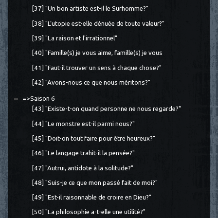
[37] "Un bon artiste est-il le Surhomme?"
[38] "L’utopie est-elle dénuée de toute valeur?"
[39] "La raison et l'irrationnel"
[40] "Famille(s) je vous aime, famille(s) je vous
[41] "Faut-il trouver un sens à chaque chose?"
[42] "Avons-nous ce que nous méritons?"
=>Saison 6
[43] "Existe-t-on quand personne ne nous regarde?"
[44] "Le monstre est-il parmi nous?"
[45] "Doit-on tout faire pour être heureux?"
[46] "Le langage trahit-il la pensée?"
[47] "Autrui, antidote à la solitude?"
[48] "Suis-je ce que mon passé fait de moi?"
[49] "Est-il raisonnable de croire en Dieu?"
[50] "La philosophie a-t-elle une utilité?"