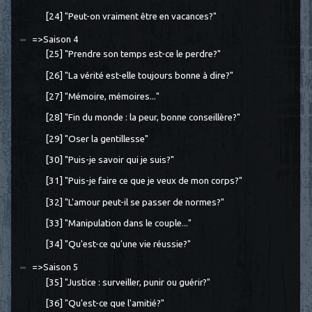
[24] "Peut-on vraiment être en vacances?"
=>Saison 4
[25] "Prendre son temps est-ce le perdre?"
[26] "La vérité est-elle toujours bonne à dire?"
[27] "Mémoire, mémoires..."
[28] "Fin du monde : la peur, bonne conseillère?"
[29] "Oser la gentillesse"
[30] "Puis-je savoir qui je suis?"
[31] "Puis-je faire ce que je veux de mon corps?"
[32] "L'amour peut-il se passer de normes?"
[33] "Manipulation dans le couple..."
[34] "Qu'est-ce qu'une vie réussie?"
=>Saison 5
[35] "Justice : surveiller, punir ou guérir?"
[36] "Qu'est-ce que l'amitié?"