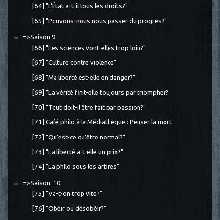
[64] "L'État a-t-il tous les droits?"
[65] "Pouvons-nous nous passer du progrès?"
=>Saison 9
[66] "Les sciences vont-elles trop loin?"
[67] "Culture contre violence"
[68] "Ma liberté est-elle en danger?"
[69] "La vérité finit-elle toujours par triompher?
[70] "Tout doit-il être fait par passion?"
[71] Café philo à la Médiathèque : Penser la mort
[72] "Qu'est-ce qu'être normal?"
[73] "La liberté a-t-elle un prix?"
[74] "La philo sous les arbres"
=>Saison. 10
[75] "Va-t-on trop vite?"
[76] "Obéir ou désobéir?"