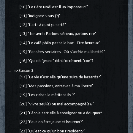
[10] "Le Père Noël est-il un imposteur?"
[11] "Indignez-vous (?)"
[12] "L'art : à quoi ça sert?"
[13] "1er avril : Parlons sérieux, parlons rire"
[14] "Le café philo passe le bac - Être heureux"
[15] "Pensées sectaires : Où s'arrête ma liberté?"
[16] "Qui dit "jeune" dit-il forcément "con"?
=>Saison 3
[17] "La vie n'est-elle qu'une suite de hasards?"
[18] "Mes passions, entraves à ma liberté"
[19] "Les riches le méritent-ils ?"
[20] "Vivre seul(e) ou mal accompagné(e)?"
[21] "L'école sert-elle à enseigner ou à éduquer?
[22] "Peut-on être jeune et heureux?"
[23] "Qu'est-ce qu'un bon Président?"