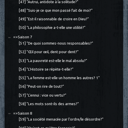
[47] "Autrui, antidote à la solitude?"
[48] "Suis-je ce que mon passé fait de moi?"
[49] "Est-il raisonnable de croire en Dieu?"
[50] "La philosophie a-t-elle une utilité?"
=>Saison 7
[51] "De quoi sommes-nous responsables?"
[52] "Œil pour œil, dent pour dent?"
[53] "La pauvreté est-elle le mal absolu?"
[54] "L'Histoire se répète-t-elle?"
[55] "La femme est-elle un homme les autres? 1"
[56] "Peut-on rire de tout?"
[57] "L'ennui : vice ou vertu?"
[58] "Les mots sont-ils des armes?"
=>Saison 8
[59] "La société menacée par l'ordre/le désordre?"