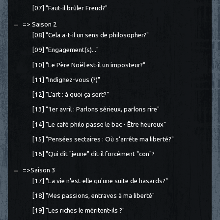
[07] "Faut-il brûler Freud?"
=> Saison 2
[08] "Cela a-t-il un sens de philosopher?"
[09] "Engagement(s)..."
[10] "Le Père Noël est-il un imposteur?"
[11] "Indignez-vous (?)"
[12] "L'art : à quoi ça sert?"
[13] "1er avril : Parlons sérieux, parlons rire"
[14] "Le café philo passe le bac - Être heureux"
[15] "Pensées sectaires : Où s'arrête ma liberté?"
[16] "Qui dit "jeune" dit-il forcément "con"?
=>Saison 3
[17] "La vie n'est-elle qu'une suite de hasards?"
[18] "Mes passions, entraves à ma liberté"
[19] "Les riches le méritent-ils ?"