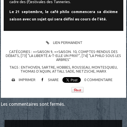
cadre des (f)estivales des Tanneries.
Le 21 septembre, le café philo commencera sa dixième
saison avec un sujet qui sera défini au cours de l'été.
LIEN PERMANENT
CATÉGORIES :
=>SAISON 9
,
=>SAISON. 10
,
COMPTES-RENDUS DES
DÉBATS
,
[73] "LA LIBERTÉ A-T-ELLE UN PRIX?"
,
[74] "LA PHILO SOUS LES
ARBRES"
TAGS :
ENTHOVEN
,
SARTRE
,
HOBBES
,
ROUSSEAU
,
MONTESQUIEU
,
THOMAS D’AQUIN
,
ATTALI
,
SADE
,
NIETZSCHE
,
MARX
IMPRIMER
SHARE
0
COMMENTAIRE
Les commentaires sont fermés.