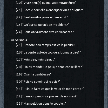
[20] "Vivre seul(e) ou mal accompagné(e)?"
[21] "L'école sert-elle à enseigner ou à éduquer?
[22] "Peut-on être jeune et heureux?"
[23] "Qu'est-ce qu'un bon Président?"
[24] "Peut-on vraiment être en vacances?"
=>Saison 4
[25] "Prendre son temps est-ce le perdre?"
[26] "La vérité est-elle toujours bonne à dire?"
[27] "Mémoire, mémoires..."
[28] "Fin du monde : la peur, bonne conseillère?"
[29] "Oser la gentillesse"
[30] "Puis-je savoir qui je suis?"
[31] "Puis-je faire ce que je veux de mon corps?"
[32] "L'amour peut-il se passer de normes?"
[33] "Manipulation dans le couple..."