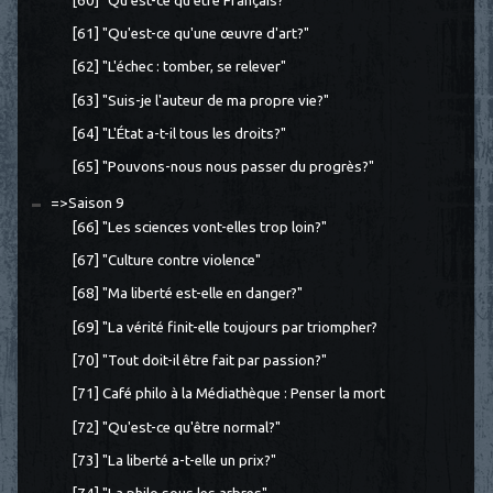
[60] "Qu'est-ce qu'être Français?"
[61] "Qu'est-ce qu'une œuvre d'art?"
[62] "L'échec : tomber, se relever"
[63] "Suis-je l'auteur de ma propre vie?"
[64] "L'État a-t-il tous les droits?"
[65] "Pouvons-nous nous passer du progrès?"
=>Saison 9
[66] "Les sciences vont-elles trop loin?"
[67] "Culture contre violence"
[68] "Ma liberté est-elle en danger?"
[69] "La vérité finit-elle toujours par triompher?
[70] "Tout doit-il être fait par passion?"
[71] Café philo à la Médiathèque : Penser la mort
[72] "Qu'est-ce qu'être normal?"
[73] "La liberté a-t-elle un prix?"