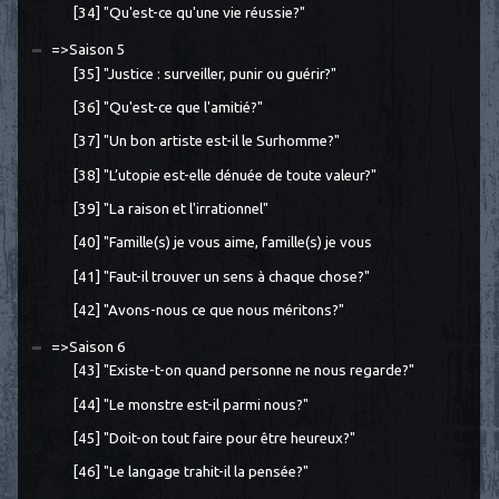
[34] "Qu'est-ce qu'une vie réussie?"
=>Saison 5
[35] "Justice : surveiller, punir ou guérir?"
[36] "Qu'est-ce que l'amitié?"
[37] "Un bon artiste est-il le Surhomme?"
[38] "L’utopie est-elle dénuée de toute valeur?"
[39] "La raison et l'irrationnel"
[40] "Famille(s) je vous aime, famille(s) je vous
[41] "Faut-il trouver un sens à chaque chose?"
[42] "Avons-nous ce que nous méritons?"
=>Saison 6
[43] "Existe-t-on quand personne ne nous regarde?"
[44] "Le monstre est-il parmi nous?"
[45] "Doit-on tout faire pour être heureux?"
[46] "Le langage trahit-il la pensée?"