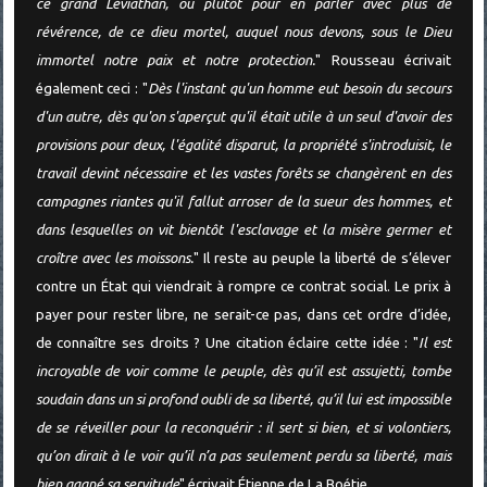
ce grand Léviathan, ou plutôt pour en parler avec plus de
révérence, de ce dieu mortel, auquel nous devons, sous le Dieu
immortel notre paix et notre protection.
" Rousseau écrivait
également ceci : "
Dès l'instant qu'un homme eut besoin du secours
d'un autre, dès qu'on s'aperçut qu'il était utile à un seul d'avoir des
provisions pour deux, l'égalité disparut, la propriété s'introduisit, le
travail devint nécessaire et les vastes forêts se changèrent en des
campagnes riantes qu'il fallut arroser de la sueur des hommes, et
dans lesquelles on vit bientôt l'esclavage et la misère germer et
croître avec les moissons.
" Il reste au peuple la liberté de s’élever
contre un État qui viendrait à rompre ce contrat social. Le prix à
payer pour rester libre, ne serait-ce pas, dans cet ordre d’idée,
de connaître ses droits ? Une citation éclaire cette idée : "
Il est
incroyable de voir comme le peuple, dès qu’il est assujetti, tombe
soudain dans un si profond oubli de sa liberté, qu’il lui est impossible
de se réveiller pour la reconquérir : il sert si bien, et si volontiers,
qu’on dirait à le voir qu’il n’a pas seulement perdu sa liberté, mais
bien gagné sa servitude
" écrivait Étienne de La Boétie.