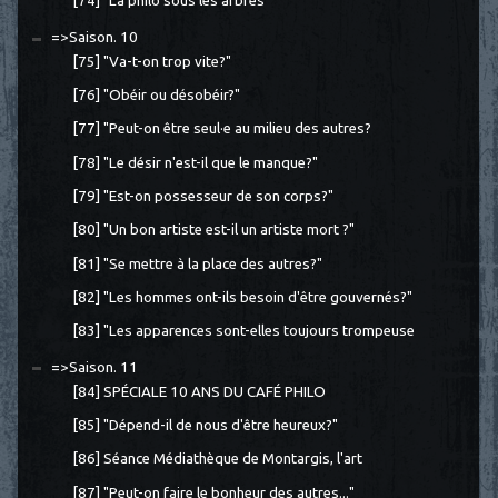
[74] "La philo sous les arbres"
=>Saison. 10
[75] "Va-t-on trop vite?"
[76] "Obéir ou désobéir?"
[77] "Peut-on être seul·e au milieu des autres?
[78] "Le désir n'est-il que le manque?"
[79] "Est-on possesseur de son corps?"
[80] "Un bon artiste est-il un artiste mort ?"
[81] "Se mettre à la place des autres?"
[82] "Les hommes ont-ils besoin d'être gouvernés?"
[83] "Les apparences sont-elles toujours trompeuse
=>Saison. 11
[84] SPÉCIALE 10 ANS DU CAFÉ PHILO
[85] "Dépend-il de nous d'être heureux?"
[86] Séance Médiathèque de Montargis, l'art
[87] "Peut-on faire le bonheur des autres..."