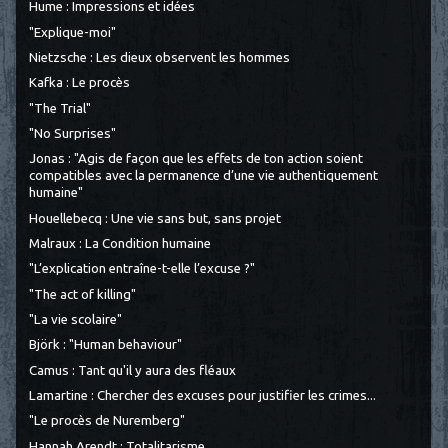
Hume : Impressions et idées
"Explique-moi"
Nietzsche : Les dieux observent les hommes
Kafka : Le procès
"The Trial"
"No Surprises"
Jonas : "Agis de façon que les effets de ton action soient
compatibles avec la permanence d’une vie authentiquement
humaine"
Houellebecq : Une vie sans but, sans projet
Malraux : La Condition humaine
"L’explication entraîne-t-elle l’excuse ?"
"The act of killing"
"La vie scolaire"
Björk : "Human behaviour"
Camus : Tant qu'il y aura des fléaux
Lamartine : Chercher des excuses pour justifier les crimes...
"Le procès de Nuremberg"
Hannah Arendt : Totalitarisme