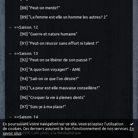
[88] "Peut-on mentir?"
[89] "La femme est-elle un homme les autres? 2"
=>Saison. 12
[90] "Guerre et nature humaine"
[91] "Peut-on réussir sans effort ni talent ?"
=>Saison. 13
[92] "Peut-on se libérer de son passé ?"
[93] "A quoi bon voyager?" - AME
[94] "Sait-on ce que l'on désire?"
[95] "La peur est-elle mauvaise conseillère?"
[96] "Croquer la vie à pleines dents"
[97] "Suis-je à ma place?"
=>Saison. 14
[098] "La foule a-t-elle toujours raison?"
En poursuivant votre navigation sur ce site, vous acceptez l'utilisation
de cookies. Ces derniers assurent le bon fonctionnement de nos services.
En
[099] Café philo à la Médiathèque
savoir plus
.