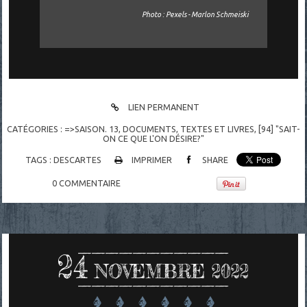
Photo : Pexels - Marlon Schmeiski
LIEN PERMANENT
CATÉGORIES :
=>SAISON. 13
,
DOCUMENTS
,
TEXTES ET LIVRES
,
[94] "SAIT-
ON CE QUE L'ON DÉSIRE?"
TAGS :
DESCARTES
IMPRIMER
SHARE
0
COMMENTAIRE
24
NOVEMBRE 2022