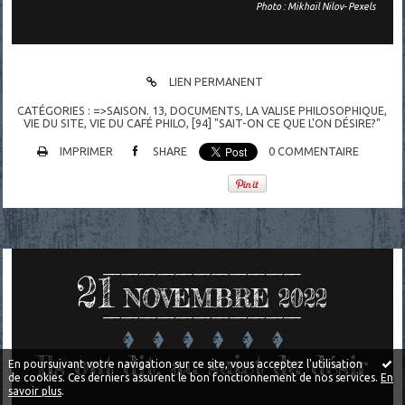
Photo : Mikhail Nilov- Pexels
LIEN PERMANENT
CATÉGORIES :
=>SAISON. 13
,
DOCUMENTS
,
LA VALISE PHILOSOPHIQUE
,
VIE DU SITE, VIE DU CAFÉ PHILO
,
[94] "SAIT-ON CE QUE L'ON DÉSIRE?"
IMPRIMER
SHARE
0
COMMENTAIRE
21
NOVEMBRE 2022
Ils ont dit, au sujet du désir
En poursuivant votre navigation sur ce site, vous acceptez l'utilisation
de cookies. Ces derniers assurent le bon fonctionnement de nos services.
En
savoir plus
.