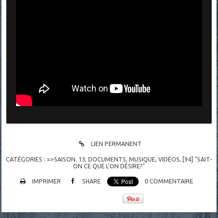
LIEN PERMANENT
CATÉGORIES :
=>SAISON. 13
,
DOCUMENTS
,
MUSIQUE
,
VIDÉOS
,
[94] "SAIT-
ON CE QUE L'ON DÉSIRE?"
IMPRIMER
SHARE
0
COMMENTAIRE