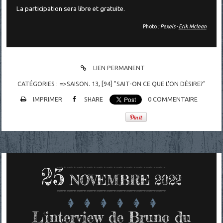
La participation sera libre et gratuite.
Photo
: Pexels -
Erik Mclean
LIEN PERMANENT
CATÉGORIES :
=>SAISON. 13
,
[94] "SAIT-ON CE QUE L'ON DÉSIRE?"
IMPRIMER
SHARE
0
COMMENTAIRE
25
NOVEMBRE 2022
L'interview de Bruno du