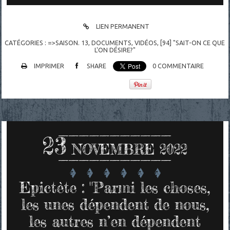
LIEN PERMANENT
CATÉGORIES :
=>SAISON. 13
,
DOCUMENTS
,
VIDÉOS
,
[94] "SAIT-ON CE QUE
L'ON DÉSIRE?"
IMPRIMER
SHARE
0
COMMENTAIRE
23
NOVEMBRE 2022
Epictète : "Parmi les choses,
les unes dépendent de nous,
les autres n’en dépendent