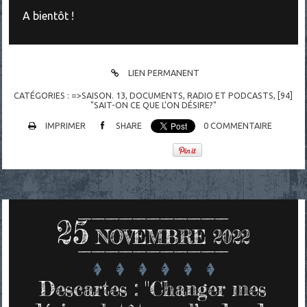
A bientôt !
LIEN PERMANENT
CATÉGORIES :
=>SAISON. 13
,
DOCUMENTS
,
RADIO ET PODCASTS
,
[94]
"SAIT-ON CE QUE L'ON DÉSIRE?"
IMPRIMER
SHARE
0
COMMENTAIRE
25
NOVEMBRE 2022
Descartes : "Changer mes