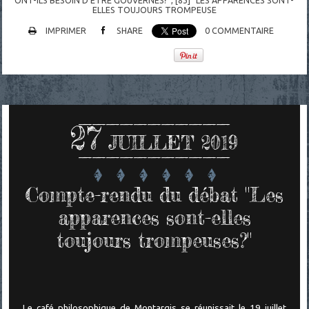
ELLES TOUJOURS TROMPEUSE
IMPRIMER
SHARE
0
COMMENTAIRE
27
JUILLET 2019
Compte-rendu du débat "Les
apparences sont-elles
toujours trompeuses?"
Le café philosophique de Montargis se réunissait le 19 juillet