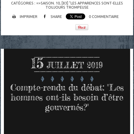
CATÉGORIES :
=>SAISON. 10
,
[83] "LES APPARENCES SONT-ELLES
TOUJOURS TROMPEUSE
IMPRIMER
SHARE
0
COMMENTAIRE
15
JUILLET 2019
Compte-rendu du débat: "Les
hommes ont-ils besoin d’être
gouvernés?"