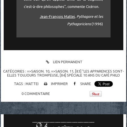
c'est-à-dire philosophes", commente Cicéron.
Jean-François Mattei
,
Pythagore et les
Pythagoriciens
(1996)
LIEN PERMANENT
CATÉGORIES :
=>SAISON. 10
,
=>SAISON. 11
,
[83] "LES APPARENCES SONT-
ELLES TOUJOURS TROMPEUSE
,
[84] SPÉCIALE 10 ANS DU CAFÉ PHILO
TAGS :
MATTEI
IMPRIMER
SHARE
0
COMMENTAIRE