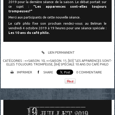
2019 pour la dernière séance de la saison. Le
débat portait sur
ce sujet :
"Les apparences sont-elles toujours
trompeuses?"
Merci aux participants de cette nouvelle séance.
Le café philo fixe son prochain rendez-vous au Belman
le
vendredi 4 octobre 2019 à 19 heures pour une séance spéciale :
Les 10 ans du café philo.
LIEN PERMANENT
CATÉGORIES :
=>SAISON. 10
,
=>SAISON. 11
,
[83] "LES APPARENCES SONT-
ELLES TOUJOURS TROMPEUSE
,
[84] SPÉCIALE 10 ANS DU CAFÉ PHILO
IMPRIMER
SHARE
0
COMMENTAIRE
19
JUILLET 2019