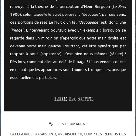
renvoyer à la théorie de la perception d’Henri Bergson (
Le Rire
,
1900), selon laquelle le sujet percevant "découpe", par ses sens,
des portions de réel. Le fruit d’un tel
"découpage"
est, donc, une
"image".
L’intervenant poursuit avec un exemple : lorsqu’on se
regarde dans un miroir, on s’aperçoit que notre main droite est
devenue notre main gauche. Pourtant, cet être symétrique par
rapport à nous (apparence), c’est bien nous-mêmes (réalité) !
Dès lors, comment aller au-delà de l’image ? L’intervenant conclut
en disant que les apparences sont toujours trompeuses, puisque
essentiellement partielles.
LIRE LA SUITE
LIEN PERMANENT
CATÉGORIES :
=>SAISON 3
,
=>SAISON. 10
,
COMPTES-RENDUS DES