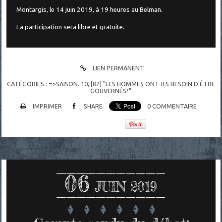
Montargis, le 14 juin 2019, à 19 heures au Belman.
.
La participation sera libre et gratuite
LIEN PERMANENT
CATÉGORIES :
=>SAISON. 10
,
[82] "LES HOMMES ONT-ILS BESOIN D'ÊTRE
GOUVERNÉS?"
IMPRIMER
SHARE
0
COMMENTAIRE
06
JUIN 2019