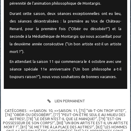
pérennité de l'animation philosophique de Montargis.
Durant cette saison, deux séances exceptionnelles ont eu lieu,
des séances décentralisées : la première au Vox de Château-
Renard, pour la première fois ("Obéir ou désobéir?") et la
seconde à la Médiathèque de Montargis qui nous accueillait pour
la deuxième année consécutive ("Un bon artiste est-il un artiste
mort ?").
En attendant la saison 11 qui commencera le 4 octobre avec une
séance spéciale 11e anniversaire ("Un bon philosophe a-t-il
toujours raison?"), nous vous souhaitons de bonnes vacances.
LIEN PERMANENT
CATÉGORIES :
=>SAISON. 10
,
=>SAISON. 11
,
[75] "VA-T-ON TROP VITE?"
,
[76] "OBÉIR OU DÉSOBÉIR?"
,
[77] "PEUT-ON ÊTRE SEUL·E AU MILIEU DES
AUTRES?
,
[78] "LE DÉSIR N'EST-IL QUE LE MANQUE?"
,
[79] "EST-ON
POSSESSEUR DE SON CORPS?"
,
[80] "UN BON ARTISTE EST-IL UN ARTISTE
MORT ?"
,
[81] "SE METTRE À LA PLACE DES AUTRES?"
,
[82] "LES HOMMES
ONT-ILS BESOIN D'ÊTRE GOUVERNÉS?"
,
[83] "LES APPARENCES SONT-