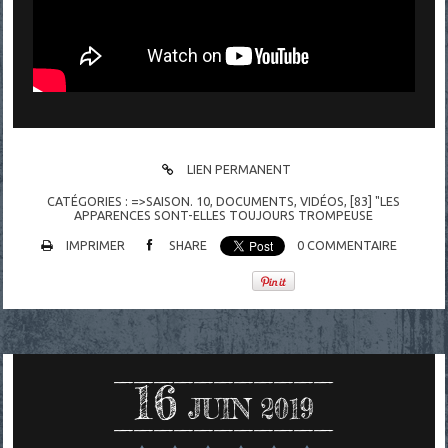
LIEN PERMANENT
CATÉGORIES :
=>SAISON. 10
,
DOCUMENTS
,
VIDÉOS
,
[83] "LES
APPARENCES SONT-ELLES TOUJOURS TROMPEUSE
IMPRIMER
SHARE
0
COMMENTAIRE
16
JUIN 2019