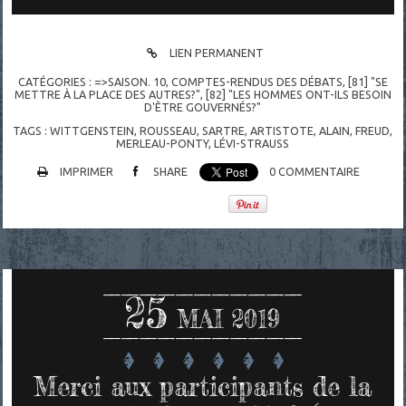
LIEN PERMANENT
CATÉGORIES :
=>SAISON. 10
,
COMPTES-RENDUS DES DÉBATS
,
[81] "SE
METTRE À LA PLACE DES AUTRES?"
,
[82] "LES HOMMES ONT-ILS BESOIN
D'ÊTRE GOUVERNÉS?"
TAGS :
WITTGENSTEIN
,
ROUSSEAU
,
SARTRE
,
ARTISTOTE
,
ALAIN
,
FREUD
,
MERLEAU-PONTY
,
LÉVI-STRAUSS
IMPRIMER
SHARE
0
COMMENTAIRE
25
MAI 2019
Merci aux participants de la