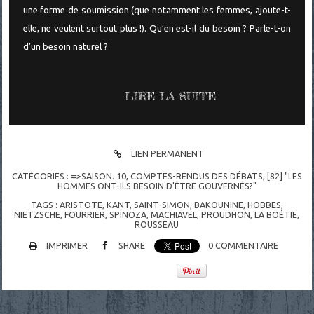
une forme de soumission (que notamment les femmes, ajoute-t-
elle, ne veulent surtout plus !). Qu’en est-il du besoin ? Parle-t-on
d’un besoin naturel ?
LIRE LA SUITE
LIEN PERMANENT
CATÉGORIES :
=>SAISON. 10
,
COMPTES-RENDUS DES DÉBATS
,
[82] "LES
HOMMES ONT-ILS BESOIN D'ÊTRE GOUVERNÉS?"
TAGS :
ARISTOTE
,
KANT
,
SAINT-SIMON
,
BAKOUNINE
,
HOBBES
,
NIETZSCHE
,
FOURRIER
,
SPINOZA
,
MACHIAVEL
,
PROUDHON
,
LA BOÉTIE
,
ROUSSEAU
IMPRIMER
SHARE
0
COMMENTAIRE