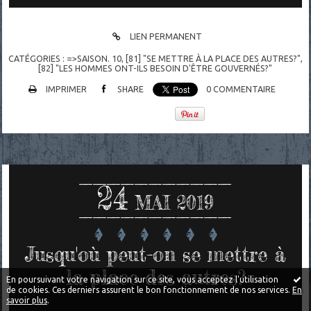
LIEN PERMANENT
CATÉGORIES :
=>SAISON. 10
,
[81] "SE METTRE À LA PLACE DES AUTRES?"
,
[82] "LES HOMMES ONT-ILS BESOIN D'ÊTRE GOUVERNÉS?"
IMPRIMER
SHARE
0
COMMENTAIRE
24
MAI 2019
Jusqu'où peut-on se mettre à
la place des autres?
En poursuivant votre navigation sur ce site, vous acceptez l'utilisation
de cookies. Ces derniers assurent le bon fonctionnement de nos services.
En
savoir plus
.