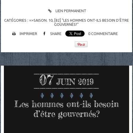
LIEN PERMANENT
CATÉGORIES :
=>SAISON. 10
,
[82] "LES HOMMES ONT-ILS BESOIN D'ÊTRE
GOUVERNÉS?"
IMPRIMER
SHARE
0
COMMENTAIRE
07
JUIN 2019
Les hommes ont-ils besoin
d’être gouvernés?