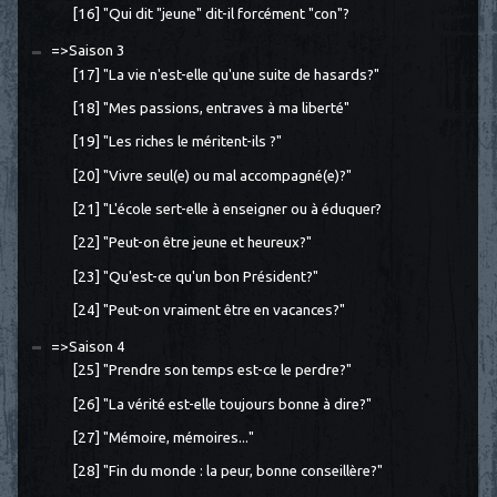
[16] "Qui dit "jeune" dit-il forcément "con"?
=>Saison 3
[17] "La vie n'est-elle qu'une suite de hasards?"
[18] "Mes passions, entraves à ma liberté"
[19] "Les riches le méritent-ils ?"
[20] "Vivre seul(e) ou mal accompagné(e)?"
[21] "L'école sert-elle à enseigner ou à éduquer?
[22] "Peut-on être jeune et heureux?"
[23] "Qu'est-ce qu'un bon Président?"
[24] "Peut-on vraiment être en vacances?"
=>Saison 4
[25] "Prendre son temps est-ce le perdre?"
[26] "La vérité est-elle toujours bonne à dire?"
[27] "Mémoire, mémoires..."
[28] "Fin du monde : la peur, bonne conseillère?"