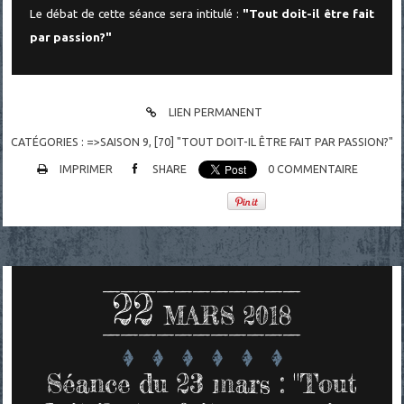
Le débat de cette séance sera intitulé :
"Tout doit-il être fait
par passion?"
LIEN PERMANENT
CATÉGORIES :
=>SAISON 9
,
[70] "TOUT DOIT-IL ÊTRE FAIT PAR PASSION?"
IMPRIMER
SHARE
0
COMMENTAIRE
22
MARS 2018
Séance du 23 mars : "Tout