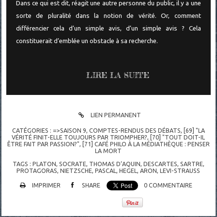
Dans ce qui est dit, réagit une autre personne du public, il y a une
sorte de pluralité dans la notion de vérité. Or, comment
différencier cela d’un simple avis, d’un simple avis ? Cela
constituerait d’emblée un obstacle à sa recherche.
LIRE LA SUITE
LIEN PERMANENT
CATÉGORIES :
=>SAISON 9
,
COMPTES-RENDUS DES DÉBATS
,
[69] "LA
VÉRITÉ FINIT-ELLE TOUJOURS PAR TRIOMPHER?
,
[70] "TOUT DOIT-IL
ÊTRE FAIT PAR PASSION?"
,
[71] CAFÉ PHILO À LA MÉDIATHÈQUE : PENSER
LA MORT
TAGS :
PLATON
,
SOCRATE
,
THOMAS D’AQUIN
,
DESCARTES
,
SARTRE
,
PROTAGORAS
,
NIETZSCHE
,
PASCAL
,
HEGEL
,
ARON
,
LEVI-STRAUSS
IMPRIMER
SHARE
0
COMMENTAIRE