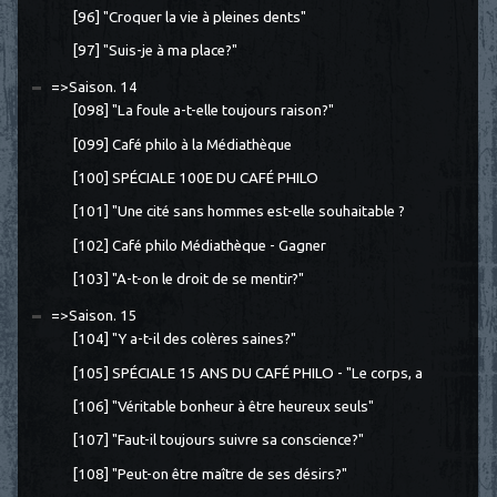
[96] "Croquer la vie à pleines dents"
[97] "Suis-je à ma place?"
=>Saison. 14
[098] "La foule a-t-elle toujours raison?"
[099] Café philo à la Médiathèque
[100] SPÉCIALE 100E DU CAFÉ PHILO
[101] "Une cité sans hommes est-elle souhaitable ?
[102] Café philo Médiathèque - Gagner
[103] "A-t-on le droit de se mentir?"
=>Saison. 15
[104] "Y a-t-il des colères saines?"
[105] SPÉCIALE 15 ANS DU CAFÉ PHILO - "Le corps, a
[106] "Véritable bonheur à être heureux seuls"
[107] "Faut-il toujours suivre sa conscience?"
[108] "Peut-on être maître de ses désirs?"