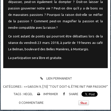
dépasser, peut-on également la dompter ? Doit-on laisser la
passion gouverner notre vie ? Peut-on dire qu’il y a de bons ou
de mauvaises passions ? Pourquoi la raison doit-elle se méfier
de la passion ? Comment peut-on magnifier la passion et la
rendre compatible avec la raison ?
Ce sont autant de points qui pourront être débattues lors de la
séance du vendredi 23 mars 2018, à partir de 19 heures au café
Le Belman, boulevard des Belles Manières, à Montargis.
La participation sera libre et gratuite.
LIEN PERMANENT
CATÉGORIES :
=>SAISON 9
,
[70] "TOUT DOIT-IL ÊTRE FAIT PAR PASSION?"
TAGS :
HEGEL
IMPRIMER
SHARE
0
COMMENTAIRE