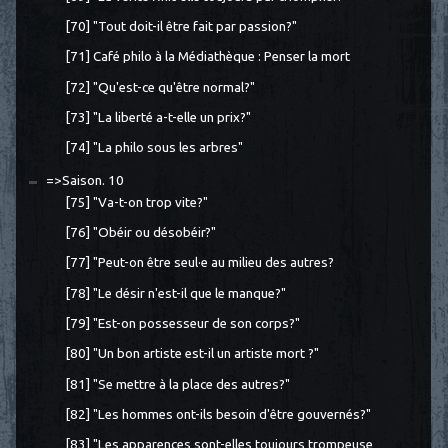
[70] "Tout doit-il être fait par passion?"
[71] Café philo à la Médiathèque : Penser la mort
[72] "Qu'est-ce qu'être normal?"
[73] "La liberté a-t-elle un prix?"
[74] "La philo sous les arbres"
=>Saison. 10
[75] "Va-t-on trop vite?"
[76] "Obéir ou désobéir?"
[77] "Peut-on être seul·e au milieu des autres?
[78] "Le désir n'est-il que le manque?"
[79] "Est-on possesseur de son corps?"
[80] "Un bon artiste est-il un artiste mort ?"
[81] "Se mettre à la place des autres?"
[82] "Les hommes ont-ils besoin d'être gouvernés?"
[83] "Les apparences sont-elles toujours trompeuse