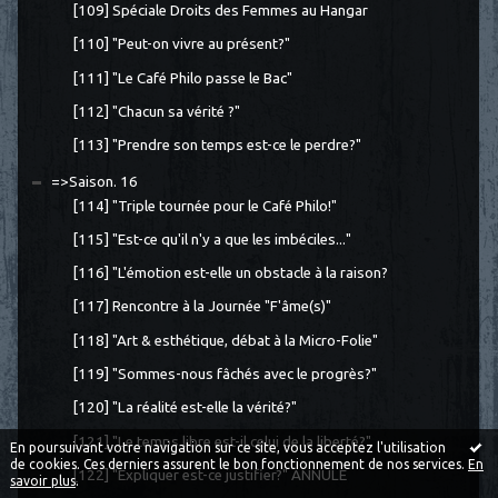
[109] Spéciale Droits des Femmes au Hangar
[110] "Peut-on vivre au présent?"
[111] "Le Café Philo passe le Bac"
[112] "Chacun sa vérité ?"
[113] "Prendre son temps est-ce le perdre?"
=>Saison. 16
[114] "Triple tournée pour le Café Philo!"
[115] "Est-ce qu'il n'y a que les imbéciles..."
[116] "L'émotion est-elle un obstacle à la raison?
[117] Rencontre à la Journée "F'âme(s)"
[118] "Art & esthétique, débat à la Micro-Folie"
[119] "Sommes-nous fâchés avec le progrès?"
[120] "La réalité est-elle la vérité?"
[121] "Le temps libre est-il celui de la liberté?"
En poursuivant votre navigation sur ce site, vous acceptez l'utilisation
de cookies. Ces derniers assurent le bon fonctionnement de nos services.
En
[122] "Expliquer est-ce justifier?" ANNULE
savoir plus
.