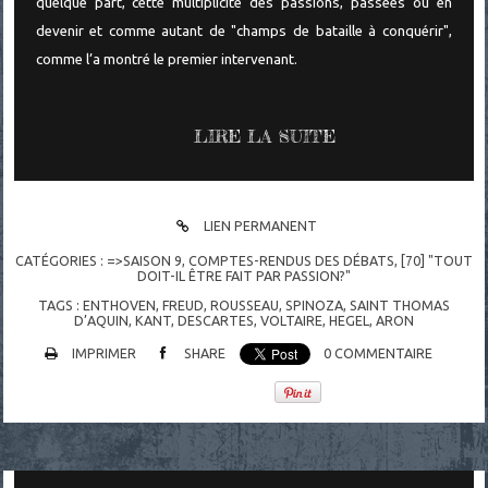
quelque part, cette multiplicité des passions, passées ou en
devenir et comme autant de "champs de bataille à conquérir",
comme l’a montré le premier intervenant.
LIRE LA SUITE
LIEN PERMANENT
CATÉGORIES :
=>SAISON 9
,
COMPTES-RENDUS DES DÉBATS
,
[70] "TOUT
DOIT-IL ÊTRE FAIT PAR PASSION?"
TAGS :
ENTHOVEN
,
FREUD
,
ROUSSEAU
,
SPINOZA
,
SAINT THOMAS
D’AQUIN
,
KANT
,
DESCARTES
,
VOLTAIRE
,
HEGEL
,
ARON
IMPRIMER
SHARE
0
COMMENTAIRE