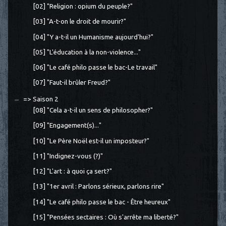
[02] "Religion : opium du peuple?"
[03] "A-t-on le droit de mourir?"
[04] "Y a-t-il un Humanisme aujourd'hui?"
[05] "L'éducation à la non-violence..."
[06] "Le café philo passe le bac-Le travail"
[07] "Faut-il brûler Freud?"
=> Saison 2
[08] "Cela a-t-il un sens de philosopher?"
[09] "Engagement(s)..."
[10] "Le Père Noël est-il un imposteur?"
[11] "Indignez-vous (?)"
[12] "L'art : à quoi ça sert?"
[13] "1er avril : Parlons sérieux, parlons rire"
[14] "Le café philo passe le bac - Être heureux"
[15] "Pensées sectaires : Où s'arrête ma liberté?"