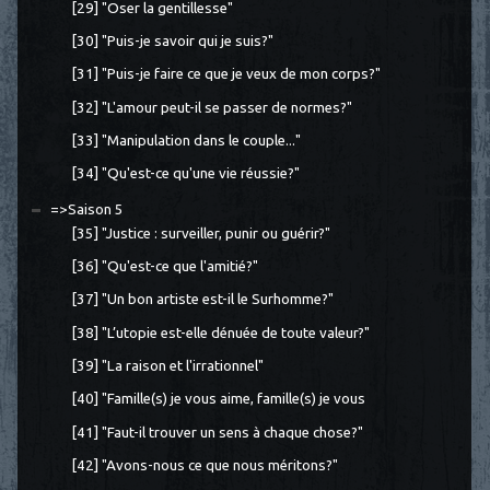
[29] "Oser la gentillesse"
[30] "Puis-je savoir qui je suis?"
[31] "Puis-je faire ce que je veux de mon corps?"
[32] "L'amour peut-il se passer de normes?"
[33] "Manipulation dans le couple..."
[34] "Qu'est-ce qu'une vie réussie?"
=>Saison 5
[35] "Justice : surveiller, punir ou guérir?"
[36] "Qu'est-ce que l'amitié?"
[37] "Un bon artiste est-il le Surhomme?"
[38] "L’utopie est-elle dénuée de toute valeur?"
[39] "La raison et l'irrationnel"
[40] "Famille(s) je vous aime, famille(s) je vous
[41] "Faut-il trouver un sens à chaque chose?"
[42] "Avons-nous ce que nous méritons?"