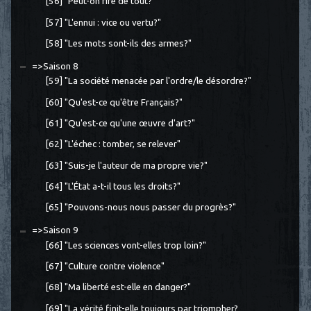
[56] "Peut-on rire de tout?"
[57] "L'ennui : vice ou vertu?"
[58] "Les mots sont-ils des armes?"
=>Saison 8
[59] "La société menacée par l'ordre/le désordre?"
[60] "Qu'est-ce qu'être Français?"
[61] "Qu'est-ce qu'une œuvre d'art?"
[62] "L'échec : tomber, se relever"
[63] "Suis-je l'auteur de ma propre vie?"
[64] "L'État a-t-il tous les droits?"
[65] "Pouvons-nous nous passer du progrès?"
=>Saison 9
[66] "Les sciences vont-elles trop loin?"
[67] "Culture contre violence"
[68] "Ma liberté est-elle en danger?"
[69] "La vérité finit-elle toujours par triompher?