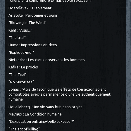
"Chercher à comprendre le mal, est-ce l’excuser ?"
Dostoïevski : L'isolement
Aristote : Pardonner et punir
"Blowing In The Wind"
Kant : "Agis..."
"The trial"
Hume : Impressions et idées
"Explique-moi"
Nietzsche : Les dieux observent les hommes
Kafka : Le procès
"The Trial"
"No Surprises"
Jonas : "Agis de façon que les effets de ton action soient
compatibles avec la permanence d’une vie authentiquement
humaine"
Houellebecq : Une vie sans but, sans projet
Malraux : La Condition humaine
"L’explication entraîne-t-elle l’excuse ?"
"The act of killing"