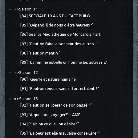
=>Saison. 11
[84] SPÉCIALE 10 ANS DU CAFÉ PHILO
[85] "Dépend-il de nous d'être heureux?"
[86] Séance Médiathèque de Montargis, l'art
[87] "Peut-on faire le bonheur des autres..."
[88] "Peut-on mentir?"
[89] "La femme est-elle un homme les autres? 2"
=>Saison. 12
[90] "Guerre et nature humaine"
[91] "Peut-on réussir sans effort ni talent ?"
=>Saison. 13
[92] "Peut-on se libérer de son passé ?"
[93] "A quoi bon voyager?" - AME
[94] "Sait-on ce que l'on désire?"
[95] "La peur est-elle mauvaise conseillère?"