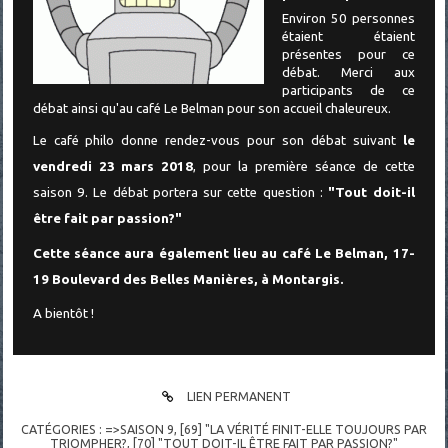
Environ 50 personnes
étaient étaient
présentes pour ce
débat. Merci aux
participants de ce
débat ainsi qu'au café Le Belman pour son accueil chaleureux.
Le café philo donne rendez-vous pour son débat suivant
le
vendredi 23 mars 2018
, pour la première séance de cette
saison 9. Le débat portera sur cette question :
"Tout doit-il
être fait par passion?"
Cette séance aura également lieu au café Le Belman, 17-
19 Boulevard des Belles Manières, à Montargis.
A bientôt !
LIEN PERMANENT
CATÉGORIES :
=>SAISON 9
,
[69] "LA VÉRITÉ FINIT-ELLE TOUJOURS PAR
TRIOMPHER?
,
[70] "TOUT DOIT-IL ÊTRE FAIT PAR PASSION?"