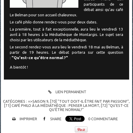
participants de ce
débat ainsi qu'au café
Le Belman pour son accueil chaleureux.
Le café philo donne rendez-vous pour deux dates.
La première, tout à fait exceptionnelle, aura lieu le vendredi 13
avril à 18 heures à la Médiathèque de Montargis. Le sujet sera
choisi par les utilisateurs de la médiathèque.
Le second rendez-vous aura lieu le vendredi 18 mai au Belman, à
partir de 19 heures.
Le débat portera sur cette question
:
"Qu'est-ce qu'être normal ?"
A bientôt !
LIEN PERMANENT
CATÉGORIES :
=>SAISON 9
,
[70] "TOUT DOIT-IL ÊTRE FAIT PAR PASSION?"
,
[71] CAFÉ PHILO À LA MÉDIATHÈQUE : PENSER LA MORT
,
[72] "QU'EST-CE
QU'ÊTRE NORMAL?"
IMPRIMER
SHARE
0
COMMENTAIRE