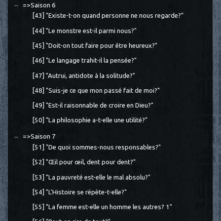
=>Saison 6
[43] "Existe-t-on quand personne ne nous regarde?"
[44] "Le monstre est-il parmi nous?"
[45] "Doit-on tout faire pour être heureux?"
[46] "Le langage trahit-il la pensée?"
[47] "Autrui, antidote à la solitude?"
[48] "Suis-je ce que mon passé fait de moi?"
[49] "Est-il raisonnable de croire en Dieu?"
[50] "La philosophie a-t-elle une utilité?"
=>Saison 7
[51] "De quoi sommes-nous responsables?"
[52] "Œil pour œil, dent pour dent?"
[53] "La pauvreté est-elle le mal absolu?"
[54] "L'Histoire se répète-t-elle?"
[55] "La femme est-elle un homme les autres? 1"