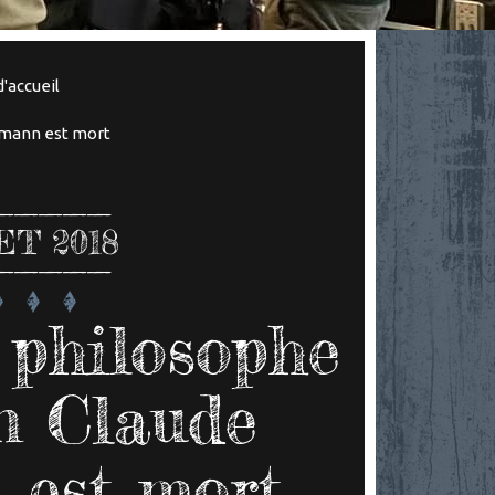
'accueil
nzmann est mort
ET 2018
 philosophe
in Claude
est mort