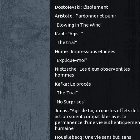
Dostoïevski : L'isolement
Aristote : Pardonner et punir
"Blowing In The Wind"
Kant : "Agis..."
"The trial"
Hume : Impressions et idées
"Explique-moi"
Nietzsche : Les dieux observent les
hommes
Kafka : Le procès
"The Trial"
"No Surprises"
Jonas : "Agis de façon que les effets de 
action soient compatibles avec la
permanence d’une vie authentiquemen
humaine"
Houellebecq : Une vie sans but, sans