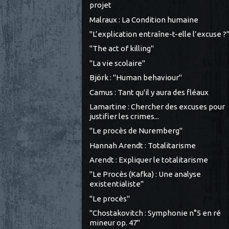
projet
Malraux : La Condition humaine
"L’explication entraîne-t-elle l’excuse ?
"The act of killing"
"La vie scolaire"
Björk : "Human behaviour"
Camus : Tant qu'il y aura des fléaux
Lamartine : Chercher des excuses pour
justifier les crimes...
"Le procès de Nuremberg"
Hannah Arendt : Totalitarisme
Arendt : Expliquer le totalitarisme
"Le Procès (Kafka) : Une analyse
existentialiste"
"Le procès"
"Chostakovitch : Symphonie n°5 en ré
mineur op. 47"