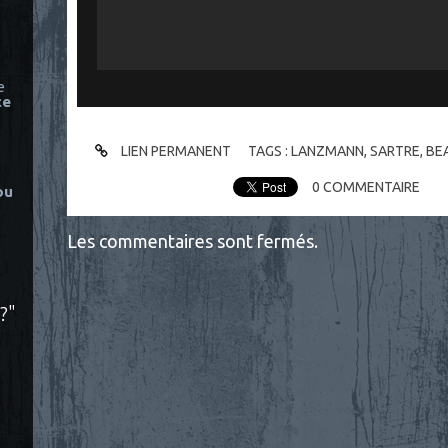
e
ce
LIEN PERMANENT
TAGS :
LANZMANN
,
SARTRE
,
BE
0
COMMENTAIRE
ou
Les commentaires sont fermés.
?"