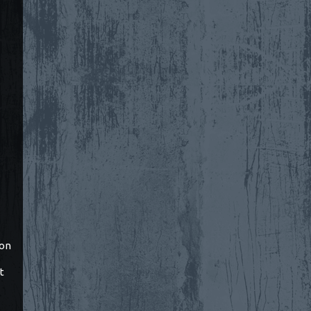
ton
t