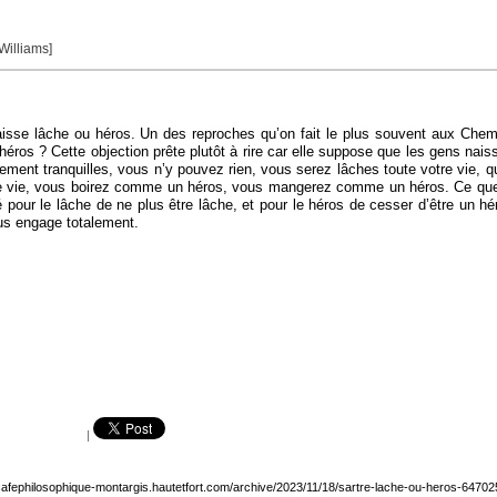
 Williams]
isse lâche ou héros. Un des reproches qu’on fait le plus souvent aux Chemin
ros ? Cette objection prête plutôt à rire car elle suppose que les gens naiss
ement tranquilles, vous n’y pouvez rien, vous serez lâches toute votre vie, 
re vie, vous boirez comme un héros, vous mangerez comme un héros. Ce que dit 
lité pour le lâche de ne plus être lâche, et pour le héros de cesser d’être un 
vous engage totalement.
|
/cafephilosophique-montargis.hautetfort.com/archive/2023/11/18/sartre-lache-ou-heros-64702