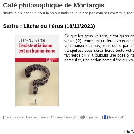
Café philosophique de Montargis
"Invite la philosophie pour la soirée mais ne la laisse pas coucher chez toi." [Tad
Sartre : Lâche ou héros
(18/11/2023)
Ce que les gens veulent, c’est qu’on na
veules( 2), comment en ferez-vous des hé
vous naissez lâches, vous serez parfait
tranquilles, vous serez héros toute vot
fait héros ; il y a toujours une possibi
particulier, une action particulière qui 
| Tags :
sartre
|
Lien permanent
|
Commentaires (0)
|
Imprimer
|
|
Facebook
|
http:/