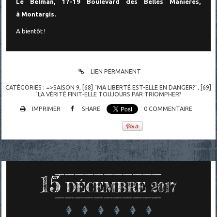
Le Belman, 17-19 Boulevard des Belles Manières,
à Montargis.
A bientôt !
LIEN PERMANENT
CATÉGORIES :
=>SAISON 9
,
[68] "MA LIBERTÉ EST-ELLE EN DANGER?"
,
[69]
"LA VÉRITÉ FINIT-ELLE TOUJOURS PAR TRIOMPHER?
IMPRIMER
SHARE
0
COMMENTAIRE
15
DÉCEMBRE 2017