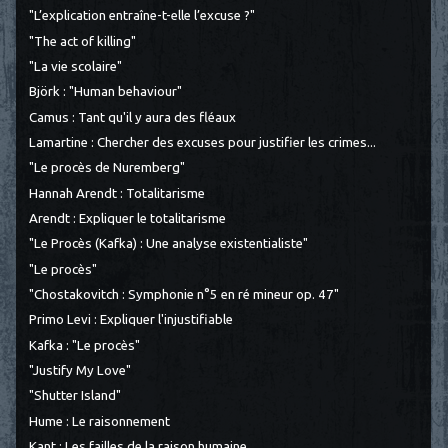
"L’explication entraîne-t-elle l’excuse ?"
"The act of killing"
"La vie scolaire"
Björk : "Human behaviour"
Camus : Tant qu'il y aura des fléaux
Lamartine : Chercher des excuses pour justifier les crimes...
"Le procès de Nuremberg"
Hannah Arendt : Totalitarisme
Arendt : Expliquer le totalitarisme
"Le Procès (Kafka) : Une analyse existentialiste"
"Le procès"
"Chostakovitch : Symphonie n°5 en ré mineur op. 47"
Primo Levi : Expliquer l'injustifiable
Kafka : "Le procès"
"Justify My Love"
"Shutter Island"
Hume : Le raisonnement
Kant : Les failles de la raison humaine