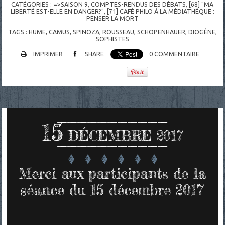
CATÉGORIES :
=>SAISON 9
,
COMPTES-RENDUS DES DÉBATS
,
[68] "MA
LIBERTÉ EST-ELLE EN DANGER?"
,
[71] CAFÉ PHILO À LA MÉDIATHÈQUE :
PENSER LA MORT
TAGS :
HUME
,
CAMUS
,
SPINOZA
,
ROUSSEAU
,
SCHOPENHAUER
,
DIOGÈNE
,
SOPHISTES
IMPRIMER
SHARE
0
COMMENTAIRE
15
DÉCEMBRE 2017
Merci aux participants de la
séance du 15 décembre 2017