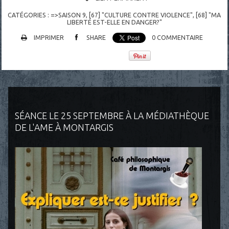
CATÉGORIES :
=>SAISON 9
,
[67] "CULTURE CONTRE VIOLENCE"
,
[68] "MA
LIBERTÉ EST-ELLE EN DANGER?"
IMPRIMER
SHARE
0
COMMENTAIRE
SÉANCE LE 25 SEPTEMBRE À LA MÉDIATHÈQUE
DE L'AME À MONTARGIS