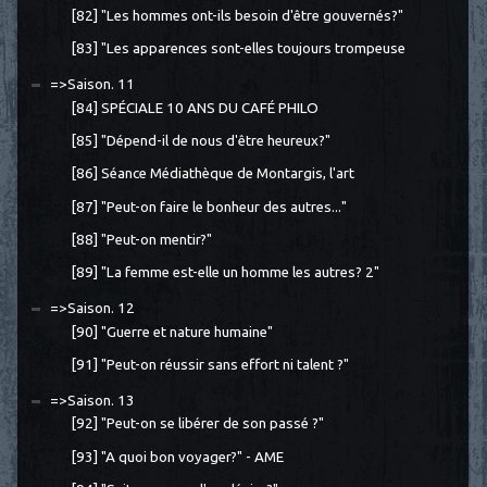
[82] "Les hommes ont-ils besoin d'être gouvernés?"
[83] "Les apparences sont-elles toujours trompeuse
=>Saison. 11
[84] SPÉCIALE 10 ANS DU CAFÉ PHILO
[85] "Dépend-il de nous d'être heureux?"
[86] Séance Médiathèque de Montargis, l'art
[87] "Peut-on faire le bonheur des autres..."
[88] "Peut-on mentir?"
[89] "La femme est-elle un homme les autres? 2"
=>Saison. 12
[90] "Guerre et nature humaine"
[91] "Peut-on réussir sans effort ni talent ?"
=>Saison. 13
[92] "Peut-on se libérer de son passé ?"
[93] "A quoi bon voyager?" - AME