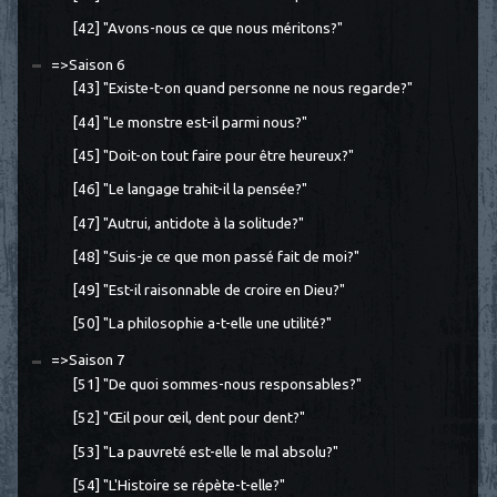
[42] "Avons-nous ce que nous méritons?"
=>Saison 6
[43] "Existe-t-on quand personne ne nous regarde?"
[44] "Le monstre est-il parmi nous?"
[45] "Doit-on tout faire pour être heureux?"
[46] "Le langage trahit-il la pensée?"
[47] "Autrui, antidote à la solitude?"
[48] "Suis-je ce que mon passé fait de moi?"
[49] "Est-il raisonnable de croire en Dieu?"
[50] "La philosophie a-t-elle une utilité?"
=>Saison 7
[51] "De quoi sommes-nous responsables?"
[52] "Œil pour œil, dent pour dent?"
[53] "La pauvreté est-elle le mal absolu?"
[54] "L'Histoire se répète-t-elle?"