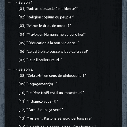
=> Saison 1
[01] "Autrui : obstacle à ma liberté?"
[02] "Religion : opium du peuple?"
[03] "A-t-on le droit de mourir?"
[04] "Y a-t-il un Humanisme aujourd'hui?"
[05] "L'éducation à la non-violence..."
[06] "Le café philo passe le bac-Le travail"
[07] "Faut-il brûler Freud?"
=> Saison 2
[08] "Cela a-t-il un sens de philosopher?"
[09] "Engagement(s)..."
[10] "Le Père Noël est-il un imposteur?"
[11] "Indignez-vous (?)"
[12] "L'art : à quoi ça sert?"
[13] "1er avril : Parlons sérieux, parlons rire"