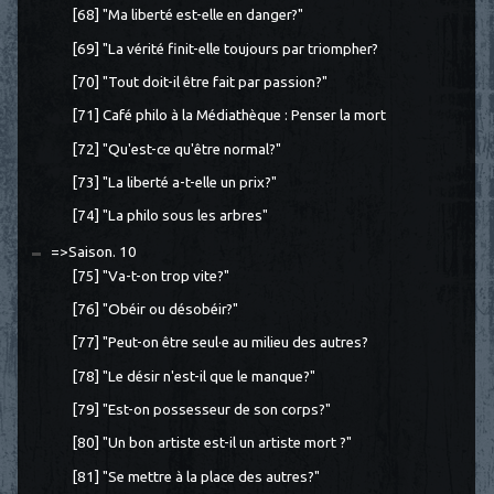
[68] "Ma liberté est-elle en danger?"
[69] "La vérité finit-elle toujours par triompher?
[70] "Tout doit-il être fait par passion?"
[71] Café philo à la Médiathèque : Penser la mort
[72] "Qu'est-ce qu'être normal?"
[73] "La liberté a-t-elle un prix?"
[74] "La philo sous les arbres"
=>Saison. 10
[75] "Va-t-on trop vite?"
[76] "Obéir ou désobéir?"
[77] "Peut-on être seul·e au milieu des autres?
[78] "Le désir n'est-il que le manque?"
[79] "Est-on possesseur de son corps?"
[80] "Un bon artiste est-il un artiste mort ?"
[81] "Se mettre à la place des autres?"