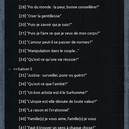
[28] "Fin du monde : la peur, bonne conseillère?"
[29] "Oser la gentillesse"
[30] "Puis-je savoir qui je suis?"
[31] "Puis-je faire ce que je veux de mon corps?"
[32] "L'amour peut-il se passer de normes?"
[33] "Manipulation dans le couple..."
[34] "Qu'est-ce qu'une vie réussie?"
=>Saison 5
[35] "Justice : surveiller, punir ou guérir?"
[36] "Qu'est-ce que l'amitié?"
[37] "Un bon artiste est-il le Surhomme?"
[38] "L’utopie est-elle dénuée de toute valeur?"
[39] "La raison et l'irrationnel"
[40] "Famille(s) je vous aime, famille(s) je vous
[41] "Faut-il trouver un sens à chaque chose?"