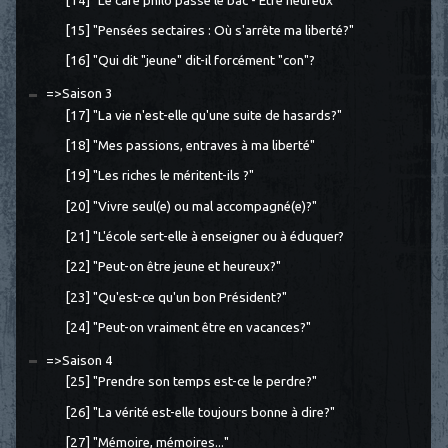
[14] "Le café philo passe le bac - Être heureux"
[15] "Pensées sectaires : Où s'arrête ma liberté?"
[16] "Qui dit "jeune" dit-il forcément "con"?
=>Saison 3
[17] "La vie n'est-elle qu'une suite de hasards?"
[18] "Mes passions, entraves à ma liberté"
[19] "Les riches le méritent-ils ?"
[20] "Vivre seul(e) ou mal accompagné(e)?"
[21] "L'école sert-elle à enseigner ou à éduquer?
[22] "Peut-on être jeune et heureux?"
[23] "Qu'est-ce qu'un bon Président?"
[24] "Peut-on vraiment être en vacances?"
=>Saison 4
[25] "Prendre son temps est-ce le perdre?"
[26] "La vérité est-elle toujours bonne à dire?"
[27] "Mémoire, mémoires..."