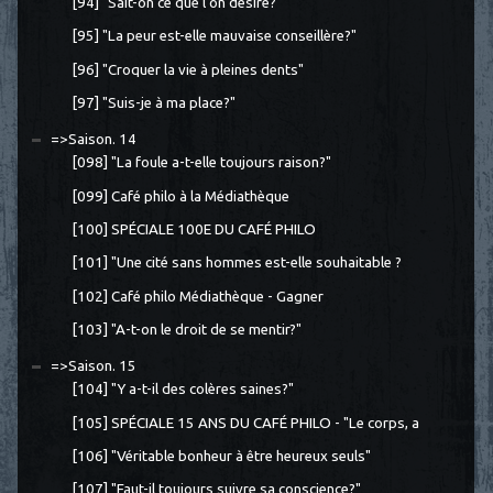
[94] "Sait-on ce que l'on désire?"
[95] "La peur est-elle mauvaise conseillère?"
[96] "Croquer la vie à pleines dents"
[97] "Suis-je à ma place?"
=>Saison. 14
[098] "La foule a-t-elle toujours raison?"
[099] Café philo à la Médiathèque
[100] SPÉCIALE 100E DU CAFÉ PHILO
[101] "Une cité sans hommes est-elle souhaitable ?
[102] Café philo Médiathèque - Gagner
[103] "A-t-on le droit de se mentir?"
=>Saison. 15
[104] "Y a-t-il des colères saines?"
[105] SPÉCIALE 15 ANS DU CAFÉ PHILO - "Le corps, a
[106] "Véritable bonheur à être heureux seuls"
[107] "Faut-il toujours suivre sa conscience?"