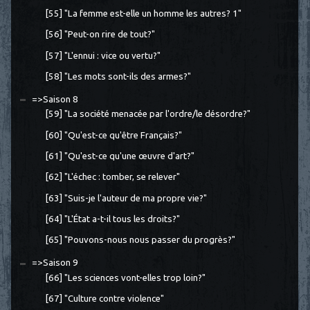
[55] "La femme est-elle un homme les autres? 1"
[56] "Peut-on rire de tout?"
[57] "L'ennui : vice ou vertu?"
[58] "Les mots sont-ils des armes?"
=>Saison 8
[59] "La société menacée par l'ordre/le désordre?"
[60] "Qu'est-ce qu'être Français?"
[61] "Qu'est-ce qu'une œuvre d'art?"
[62] "L'échec : tomber, se relever"
[63] "Suis-je l'auteur de ma propre vie?"
[64] "L'État a-t-il tous les droits?"
[65] "Pouvons-nous nous passer du progrès?"
=>Saison 9
[66] "Les sciences vont-elles trop loin?"
[67] "Culture contre violence"