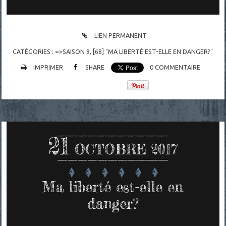
LIEN PERMANENT
CATÉGORIES :
=>SAISON 9
,
[68] "MA LIBERTÉ EST-ELLE EN DANGER?"
IMPRIMER
SHARE
0
COMMENTAIRE
21
OCTOBRE 2017
Ma liberté est-elle en
danger?