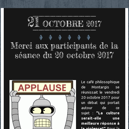
21
OCTOBRE 2017
Merci aux participants de la
séance du 20 octobre 2017
Le café philosophique
de Montargis se
réunissait le vendredi
20 octobre 2017 pour
un
débat qui portait
autour de ce
sujet :
"La culture
serait-elle une
meilleure réponse à
la violence?"
Pour la