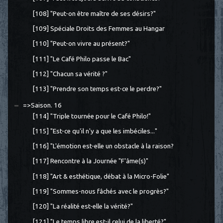
[108] "Peut-on être maître de ses désirs?"
[109] Spéciale Droits des Femmes au Hangar
[110] "Peut-on vivre au présent?"
[111] "Le Café Philo passe le Bac"
[112] "Chacun sa vérité ?"
[113] "Prendre son temps est-ce le perdre?"
=>Saison. 16
[114] "Triple tournée pour le Café Philo!"
[115] "Est-ce qu'il n'y a que les imbéciles..."
[116] "L'émotion est-elle un obstacle à la raison?
[117] Rencontre à la Journée "F'âme(s)"
[118] "Art & esthétique, débat à la Micro-Folie"
[119] "Sommes-nous fâchés avec le progrès?"
[120] "La réalité est-elle la vérité?"
[121] "Le temps libre est-il celui de la liberté?"