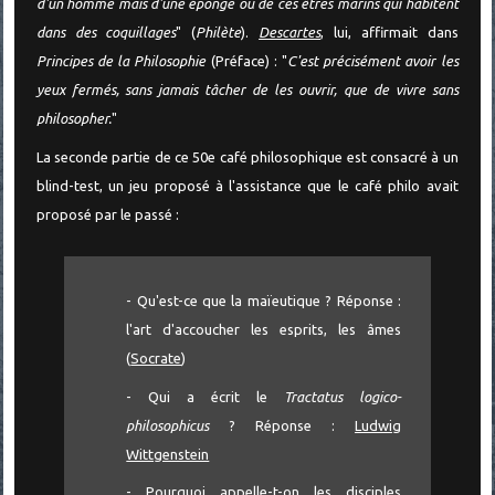
d'un homme mais d'une éponge ou de ces êtres marins qui habitent
dans des coquillages
" (
Philète
).
Descartes
, lui, affirmait dans
Principes de la Philosophie
(Préface) : "
C'est précisément avoir les
yeux fermés, sans jamais tâcher de les ouvrir, que de vivre sans
philosopher.
"
La seconde partie de ce 50e café philosophique est consacré à un
blind-test, un jeu proposé à l'assistance que le café philo avait
proposé par le passé :
- Qu'est-ce que la maïeutique ? Réponse :
l'art d'accoucher les esprits, les âmes
(
Socrate
)
- Qui a écrit le
Tractatus logico-
philosophicus
? Réponse :
Ludwig
Wittgenstein
- Pourquoi appelle-t-on les disciples