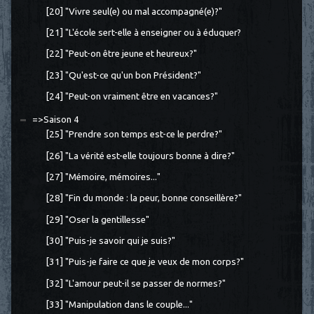
[20] "Vivre seul(e) ou mal accompagné(e)?"
[21] "L'école sert-elle à enseigner ou à éduquer?
[22] "Peut-on être jeune et heureux?"
[23] "Qu'est-ce qu'un bon Président?"
[24] "Peut-on vraiment être en vacances?"
=>Saison 4
[25] "Prendre son temps est-ce le perdre?"
[26] "La vérité est-elle toujours bonne à dire?"
[27] "Mémoire, mémoires..."
[28] "Fin du monde : la peur, bonne conseillère?"
[29] "Oser la gentillesse"
[30] "Puis-je savoir qui je suis?"
[31] "Puis-je faire ce que je veux de mon corps?"
[32] "L'amour peut-il se passer de normes?"
[33] "Manipulation dans le couple..."