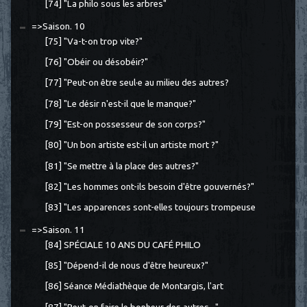
[74] "La philo sous les arbres"
=>Saison. 10
[75] "Va-t-on trop vite?"
[76] "Obéir ou désobéir?"
[77] "Peut-on être seul·e au milieu des autres?
[78] "Le désir n'est-il que le manque?"
[79] "Est-on possesseur de son corps?"
[80] "Un bon artiste est-il un artiste mort ?"
[81] "Se mettre à la place des autres?"
[82] "Les hommes ont-ils besoin d'être gouvernés?"
[83] "Les apparences sont-elles toujours trompeuse
=>Saison. 11
[84] SPÉCIALE 10 ANS DU CAFÉ PHILO
[85] "Dépend-il de nous d'être heureux?"
[86] Séance Médiathèque de Montargis, l'art