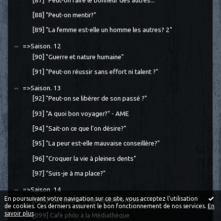
[87] "Peut-on faire le bonheur des autres..."
[88] "Peut-on mentir?"
[89] "La femme est-elle un homme les autres? 2"
=>Saison. 12
[90] "Guerre et nature humaine"
[91] "Peut-on réussir sans effort ni talent ?"
=>Saison. 13
[92] "Peut-on se libérer de son passé ?"
[93] "A quoi bon voyager?" - AME
[94] "Sait-on ce que l'on désire?"
[95] "La peur est-elle mauvaise conseillère?"
[96] "Croquer la vie à pleines dents"
[97] "Suis-je à ma place?"
=>Saison. 14
En poursuivant votre navigation sur ce site, vous acceptez l'utilisation
[098] "La foule a-t-elle toujours raison?"
de cookies. Ces derniers assurent le bon fonctionnement de nos services.
En
savoir plus
.
[099] Café philo à la Médiathèque