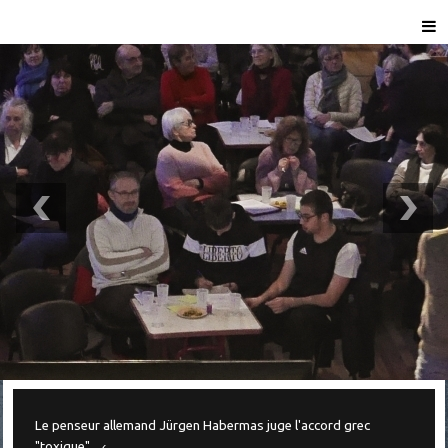
Le penseur allemand Jürgen Habermas juge l'accord grec
"toxique"