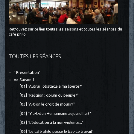
Retrouvez sur ce lien toutes les saisons et toutes les séances du
café philo
TOUTES LES SÉANCES
" Présentation"
=> Saison 1
[01] "Autrui : obstacle à ma liberté?"
[02] "Religion : opium du peuple?"
[03] "A-t-on le droit de mourir?"
[04] "Y a-t-il un Humanisme aujourd'hui?"
[05] "L'éducation à la non-violence..."
[06] "Le café philo passe le bac-Le travail"