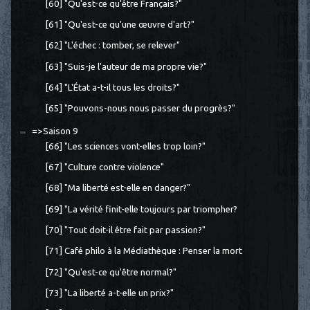
[60] "Qu'est-ce qu'être Français?"
[61] "Qu'est-ce qu'une œuvre d'art?"
[62] "L'échec : tomber, se relever"
[63] "Suis-je l'auteur de ma propre vie?"
[64] "L'État a-t-il tous les droits?"
[65] "Pouvons-nous nous passer du progrès?"
=>Saison 9
[66] "Les sciences vont-elles trop loin?"
[67] "Culture contre violence"
[68] "Ma liberté est-elle en danger?"
[69] "La vérité finit-elle toujours par triompher?
[70] "Tout doit-il être fait par passion?"
[71] Café philo à la Médiathèque : Penser la mort
[72] "Qu'est-ce qu'être normal?"
[73] "La liberté a-t-elle un prix?"