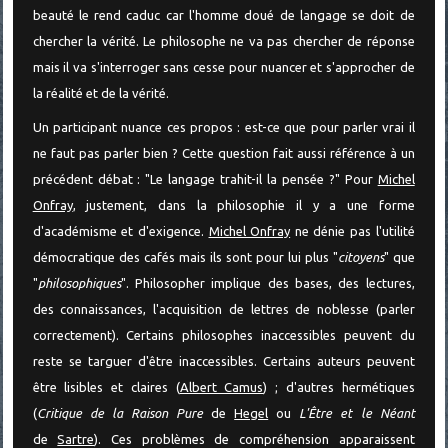
beauté le rend caduc car l'homme doué de langage se doit de
chercher la vérité. Le philosophe ne va pas chercher de réponse
mais il va s'interroger sans cesse pour nuancer et s'approcher de
la réalité et de la vérité.
Un participant nuance ces propos : est-ce que pour parler vrai il
ne faut pas parler bien ? Cette question fait aussi référence à un
précédent débat : "Le langage trahit-il la pensée ?" Pour
Michel
Onfray
, justement, dans la philosophie il y a une forme
d'académisme et d'exigence.
Michel Onfray
ne dénie pas l'utilité
démocratique des cafés mais ils sont pour lui plus "
citoyens
" que
"
philosophiques
". Philosopher implique des bases, des lectures,
des connaissances, l'acquisition de lettres de noblesse (parler
correctement). Certains philosophes inaccessibles peuvent du
reste se targuer d'être inaccessibles. Certains auteurs peuvent
être lisibles et claires (
Albert Camus
) ; d'autres hermétiques
(
Critique de la Raison Pure
de
Hegel
ou
L'Être et le Néant
de
Sartre
). Ces problèmes de compréhension apparaissent