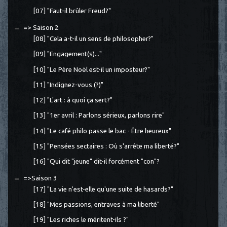
[07] "Faut-il brûler Freud?"
=> Saison 2
[08] "Cela a-t-il un sens de philosopher?"
[09] "Engagement(s)..."
[10] "Le Père Noël est-il un imposteur?"
[11] "Indignez-vous (?)"
[12] "L'art : à quoi ça sert?"
[13] "1er avril : Parlons sérieux, parlons rire"
[14] "Le café philo passe le bac - Être heureux"
[15] "Pensées sectaires : Où s'arrête ma liberté?"
[16] "Qui dit "jeune" dit-il forcément "con"?
=>Saison 3
[17] "La vie n'est-elle qu'une suite de hasards?"
[18] "Mes passions, entraves à ma liberté"
[19] "Les riches le méritent-ils ?"