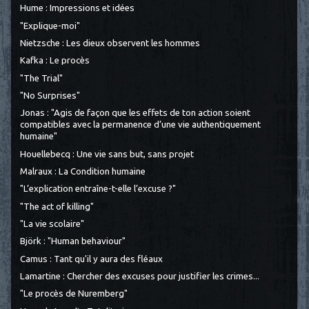
Hume : Impressions et idées
"Explique-moi"
Nietzsche : Les dieux observent les hommes
Kafka : Le procès
"The Trial"
"No Surprises"
Jonas : "Agis de façon que les effets de ton action soient
compatibles avec la permanence d’une vie authentiquement
humaine"
Houellebecq : Une vie sans but, sans projet
Malraux : La Condition humaine
"L’explication entraîne-t-elle l’excuse ?"
"The act of killing"
"La vie scolaire"
Björk : "Human behaviour"
Camus : Tant qu'il y aura des fléaux
Lamartine : Chercher des excuses pour justifier les crimes...
"Le procès de Nuremberg"