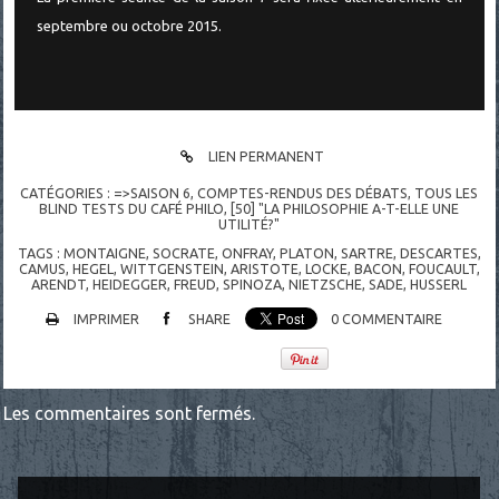
septembre ou octobre 2015.
LIEN PERMANENT
CATÉGORIES :
=>SAISON 6
,
COMPTES-RENDUS DES DÉBATS
,
TOUS LES
BLIND TESTS DU CAFÉ PHILO
,
[50] "LA PHILOSOPHIE A-T-ELLE UNE
UTILITÉ?"
TAGS :
MONTAIGNE
,
SOCRATE
,
ONFRAY
,
PLATON
,
SARTRE
,
DESCARTES
,
CAMUS
,
HEGEL
,
WITTGENSTEIN
,
ARISTOTE
,
LOCKE
,
BACON
,
FOUCAULT
,
ARENDT
,
HEIDEGGER
,
FREUD
,
SPINOZA
,
NIETZSCHE
,
SADE
,
HUSSERL
IMPRIMER
SHARE
0
COMMENTAIRE
Les commentaires sont fermés.