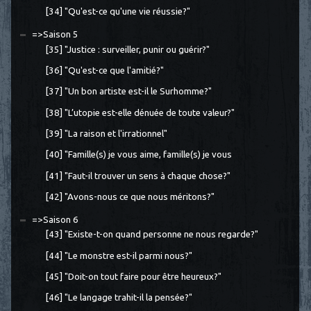
[34] "Qu'est-ce qu'une vie réussie?"
=>Saison 5
[35] "Justice : surveiller, punir ou guérir?"
[36] "Qu'est-ce que l'amitié?"
[37] "Un bon artiste est-il le Surhomme?"
[38] "L’utopie est-elle dénuée de toute valeur?"
[39] "La raison et l'irrationnel"
[40] "Famille(s) je vous aime, famille(s) je vous
[41] "Faut-il trouver un sens à chaque chose?"
[42] "Avons-nous ce que nous méritons?"
=>Saison 6
[43] "Existe-t-on quand personne ne nous regarde?"
[44] "Le monstre est-il parmi nous?"
[45] "Doit-on tout faire pour être heureux?"
[46] "Le langage trahit-il la pensée?"