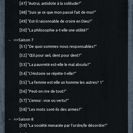
[47] "Autrui, antidote à la solitude?"
[48] "Suis-je ce que mon passé fait de moi?"
[49] "Est-il raisonnable de croire en Dieu?"
[50] "La philosophie a-t-elle une utilité?"
=>Saison 7
[51] "De quoi sommes-nous responsables?"
[52] "Œil pour œil, dent pour dent?"
[53] "La pauvreté est-elle le mal absolu?"
[54] "L'Histoire se répète-t-elle?"
[55] "La femme est-elle un homme les autres? 1"
[56] "Peut-on rire de tout?"
[57] "L'ennui : vice ou vertu?"
[58] "Les mots sont-ils des armes?"
=>Saison 8
[59] "La société menacée par l'ordre/le désordre?"