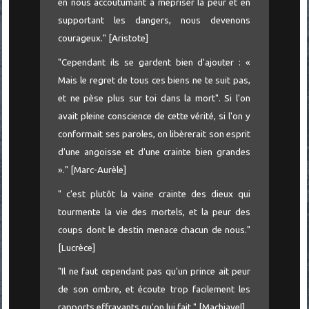
en nous accoutumant à mépriser la peur et en
supportant les dangers, nous devenons
courageux." [Aristote]
"Cependant ils se gardent bien d'ajouter : «
Mais le regret de tous ces biens ne te suit pas,
et ne pèse plus sur toi dans la mort". Si l'on
avait pleine conscience de cette vérité, si l'on y
conformait ses paroles, on libèrerait son esprit
d'une angoisse et d'une crainte bien grandes
»." [Marc-Aurèle]
" c'est plutôt la vaine crainte des dieux qui
tourmente la vie des mortels, et la peur des
coups dont le destin menace chacun de nous."
[Lucrèce]
"Il ne faut cependant pas qu'un prince ait peur
de son ombre, et écoute trop facilement les
rapports effrayants qu'on lui fait." [Machiavel]