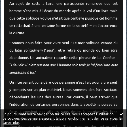
Au sujet de cette affaire, une participante remarque que cet
homme s’est mis à l’écart du monde après le vol d’un livre mais
que cette solitude voulue n’était que partielle puisque cet homme
se rattachait à une certaine forme de la société – en l’occurrence
la culture.
Sommes-nous faits pour vivre seul ? Le mot solitude venant du
du latin
solitudinem
("
seul
"), être retiré du monde ou bien être
abandonné. Un animateur rappelle cette phrase de La Genèse :
"
Dieu dit: Il n'est pas bon que l'homme soit seul; je lui ferai une aide
semblable à lui.
"
Un intervenant considère que personne n’est fait pour vivre seul,
y compris sur un plan matériel. Nous sommes des être sociaux,
dépendants les uns des autres. Par contre, il peut arriver que
l’intégration de certaines personnes dans la société ne puisse se
faire. Il convient par ailleurs sans doute à imaginer les liens
En poursuivant votre navigation sur ce site, vous acceptez l'utilisation
de cookies. Ces derniers assurent le bon fonctionnement de nos services.
En
pouvant exister entre les autres et ce que l’on en fait, sans
savoir plus
.
aliénation et sans agression. Tous accepter des autres est