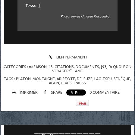
Tesson]
Photo : Pexels - Andrea Piacquadio
LIEN PERMANENT
CATÉGORIES :
=>SAISON. 13
,
CITATIONS
,
DOCUMENTS
,
[93] "A QUOI BON
VOYAGER?" - AME
TAGS :
PLATON
,
MONTAIGNE
,
ARISTOTE
,
DELEUZE
,
LAO TSEU
,
SÉNÈQUE
,
ALAIN
,
LÉVI-STRAUSS
IMPRIMER
SHARE
0
COMMENTAIRE