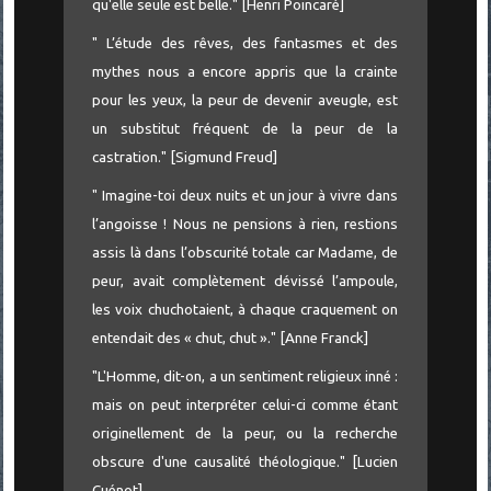
qu'elle seule est belle." [Henri Poincaré]
" L’étude des rêves, des fantasmes et des
mythes nous a encore appris que la crainte
pour les yeux, la peur de devenir aveugle, est
un substitut fréquent de la peur de la
castration." [Sigmund Freud]
" Imagine-toi deux nuits et un jour à vivre dans
l’angoisse ! Nous ne pensions à rien, restions
assis là dans l’obscurité totale car Madame, de
peur, avait complètement dévissé l’ampoule,
les voix chuchotaient, à chaque craquement on
entendait des « chut, chut »." [Anne Franck]
"L'Homme, dit-on, a un sentiment religieux inné :
mais on peut interpréter celui-ci comme étant
originellement de la peur, ou la recherche
obscure d'une causalité théologique." [Lucien
Cuénot]