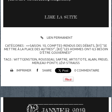
LIRE LA SUITE
LIEN PERMANENT
CATÉGORIES :
=>SAISON. 10
,
COMPTES-RENDUS DES DÉBATS
,
[81] "SE
METTRE À LA PLACE DES AUTRES?"
,
[82] "LES HOMMES ONT-ILS BESOIN
D'ÊTRE GOUVERNÉS?"
TAGS :
WITTGENSTEIN
,
ROUSSEAU
,
SARTRE
,
ARTISTOTE
,
ALAIN
,
FREUD
,
MERLEAU-PONTY
,
LÉVI-STRAUSS
IMPRIMER
SHARE
0
COMMENTAIRE
02
JANVIER 2019