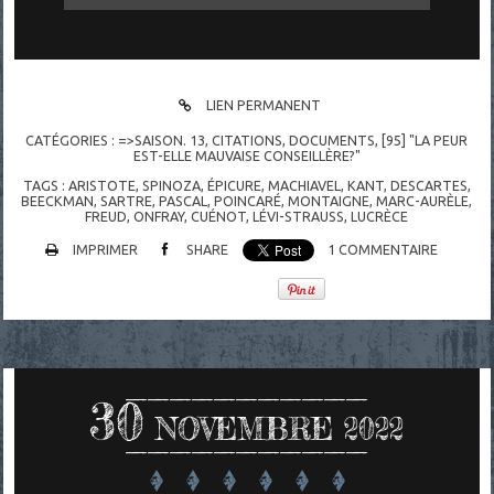
LIEN PERMANENT
CATÉGORIES :
=>SAISON. 13
,
CITATIONS
,
DOCUMENTS
,
[95] "LA PEUR
EST-ELLE MAUVAISE CONSEILLÈRE?"
TAGS :
ARISTOTE
,
SPINOZA
,
ÉPICURE
,
MACHIAVEL
,
KANT
,
DESCARTES
,
BEECKMAN
,
SARTRE
,
PASCAL
,
POINCARÉ
,
MONTAIGNE
,
MARC-AURÈLE
,
FREUD
,
ONFRAY
,
CUÉNOT
,
LÉVI-STRAUSS
,
LUCRÈCE
IMPRIMER
SHARE
1
COMMENTAIRE
30
NOVEMBRE 2022