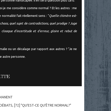
 personne handicapée. Il en sera question plus tard.
moi je me considère comme normal ? Et les autres : me
 normalité fait réellement sens : "
Quelle chimère est-
aos, quel sujet de contradictions, quel prodige ? Juge
 cloaque d'incertitude et d'erreur, gloire et rebut de
malie ou un décalage par rapport aux autres ? "Je ne
ne autre personne.
UITE
RMANENT
 DÉBATS
,
[72] "QU'EST-CE QU'ÊTRE NORMAL?"