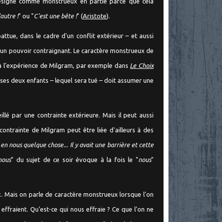
t désigné comme monstrueux en partie parce que cela
'autre !
" ou "
C'est une bête !
" (
Aristote
).
ttue, dans le cadre d'un conflit extérieur – et aussi
é à un pouvoir contraignant. Le caractère monstrueux de
e à l'expérience de Milgram, par exemple dans
Le Choix
e ses deux enfants – lequel sera tué – doit assumer une
illé par une contrainte extérieure. Mais il peut aussi
ontrainte de Milgram peut être liée d'ailleurs à des
en nous quelque chose... Il y avait une barrière et cette
nous
" du sujet de ce soir évoque à la fois le "
nous
"
x. Mais on parle de caractère monstrueux lorsque l'on
ffraient. Qu'est-ce qui nous effraie ? Ce que l'on ne