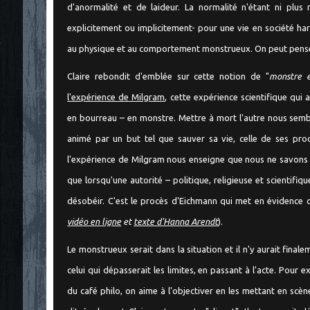
d'anormalité et de laideur. La normalité n'étant ni plus
explicitement ou implicitement- pour une vie en société h
"
au physique et au comportement monstrueux. On peut pense
Claire rebondit d'emblée sur cette notion de "
monstre e
l'expérience de Milgram
, cette expérience scientifique qui
en bourreau – en monstre. Mettre à mort l'autre nous semb
animé par un but tel que sauver sa vie, celle de ses pr
l'expérience de Milgram nous enseigne que nous ne savons 
que lorsqu'une autorité – politique, religieuse et scientifiqu
désobéir. C'est le procès d'Eichmann qui met en évidence cela
vidéo en ligne
et
texte d'Hanna Arendt
).
Le monstrueux serait dans la situation et il n'y aurait fina
celui qui dépasserait les limites, en passant à l'acte. Pour e
du café philo, on aime à l'objectiver en les mettant en sc