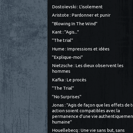
Dostoïevski : L'isolement
Aristote : Pardonner et punir
"Blowing In The Wind"
Kant : "Agis..."
"The trial"
Hume : Impressions et idées
"Explique-moi"
Nietzsche : Les dieux observent les
hommes
Kafka : Le procès
"The Trial"
"No Surprises"
Jonas : "Agis de façon que les effets de 
action soient compatibles avec la
permanence d’une vie authentiquemen
humaine"
Houellebecq : Une vie sans but, sans