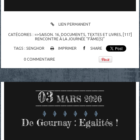
LIEN PERMANENT
CATÉGORIES :
=>SAISON. 16
,
DOCUMENTS
,
TEXTES ET LIVRES
,
[117]
RENCONTRE À LA JOURNÉE "F'ÂME(S)"
TAGS :
SENGHOR
IMPRIMER
SHARE
0
COMMENTAIRE
03
MARS 2026
De Gournay : Egalités !