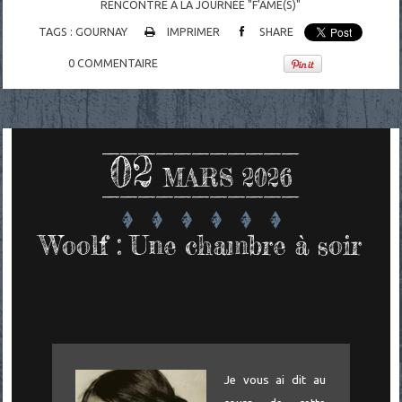
RENCONTRE À LA JOURNÉE "F'ÂME(S)"
TAGS :
GOURNAY
IMPRIMER
SHARE
0
COMMENTAIRE
02
MARS 2026
Woolf : Une chambre à soir
Je vous ai dit au