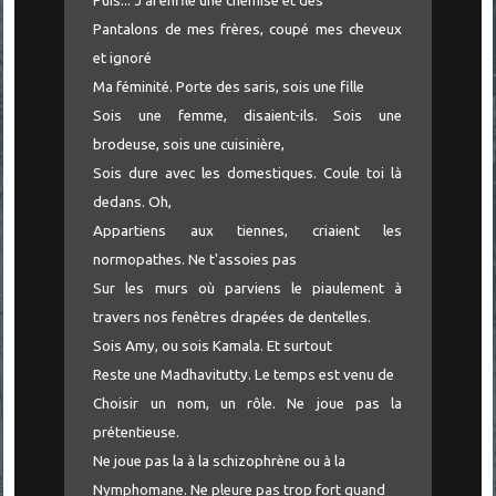
Puis... J'ai enfilé une chemise et des
Pantalons de mes frères, coupé mes cheveux
et ignoré
Ma féminité. Porte des saris, sois une fille
Sois une femme, disaient-ils. Sois une
brodeuse, sois une cuisinière,
Sois dure avec les domestiques. Coule toi là
dedans. Oh,
Appartiens aux tiennes, criaient les
normopathes. Ne t'assoies pas
Sur les murs où parviens le piaulement à
travers nos fenêtres drapées de dentelles.
Sois Amy, ou sois Kamala. Et surtout
Reste une Madhavitutty. Le temps est venu de
Choisir un nom, un rôle. Ne joue pas la
prétentieuse.
Ne joue pas la à la schizophrène ou à la
Nymphomane. Ne pleure pas trop fort quand