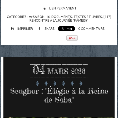
LIEN PERMANENT
CATÉGORIES :
=>SAISON. 16
,
DOCUMENTS
,
TEXTES ET LIVRES
,
[117]
RENCONTRE À LA JOURNÉE "F'ÂME(S)"
IMPRIMER
SHARE
0
COMMENTAIRE
04
MARS 2026
Senghor : "Élégie à la Reine
de Saba"