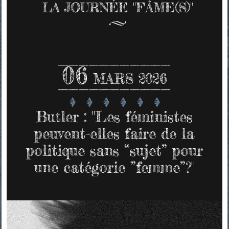
LA JOURNÉE "F'ÂME(S)"
06
MARS 2026
Butler : "Les féministes
peuvent-elles faire de la
politique sans “sujet” pour
une catégorie ”femme”?"