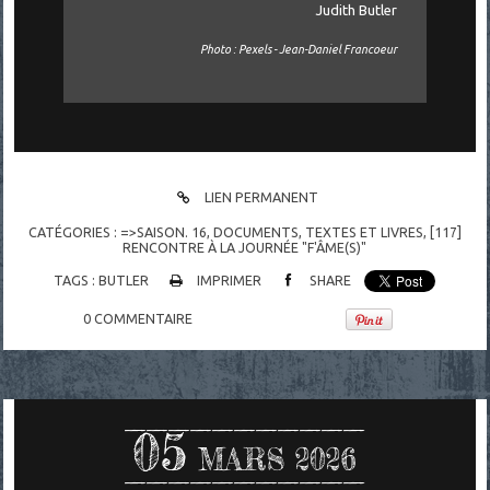
Judith Butler
Photo : Pexels - Jean-Daniel Francoeur
LIEN PERMANENT
CATÉGORIES :
=>SAISON. 16
,
DOCUMENTS
,
TEXTES ET LIVRES
,
[117]
RENCONTRE À LA JOURNÉE "F'ÂME(S)"
TAGS :
BUTLER
IMPRIMER
SHARE
0
COMMENTAIRE
05
MARS 2026