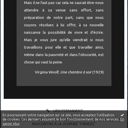
Mais il ne faut pas-car cela ne saurait être-nous
attendre à sa venue sans effort, sans
préparation de notre part, sans que nous
soyons résolues à lui offrir, à sa nouvelle
naissance la possibilité de vivre et d’écrire.
Mais je vous jure qu’elle viendrait si nous
travaillions pour elle et que travailler ainsi,
même dans la pauvreté et dans l’obscurité, est
chose qui vaut la peine.
Virginia Woolf,
Une chambre à soir
(1929)
LIEN PERMANENT
En poursuivant votre navigation sur ce site, vous acceptez l'utilisation
de cookies. Ces derniers assurent le bon fonctionnement de nos services.
En
CATÉGORIES :
=>SAISON. 16
,
DOCUMENTS
,
TEXTES ET LIVRES
,
[117]
savoir plus
.
RENCONTRE À LA JOURNÉE "F'ÂME(S)"