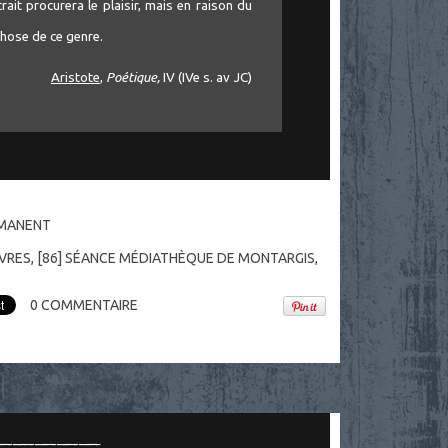
ait procurera le plaisir, mais en raison du
 chose de ce genre.
Aristote
,
Poétique,
IV (IVe s. av JC)
RMANENT
IVRES
,
[86] SÉANCE MÉDIATHÈQUE DE MONTARGIS,
0
COMMENTAIRE