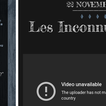
22
NOVEMB
Les Inconnu
e
ce
ou
?"