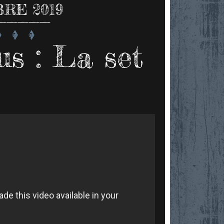
RE 2019
s : La set