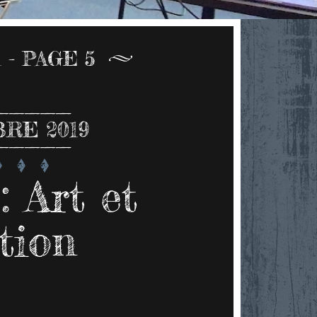
1 - PAGE 5
RE 2019
: Art et
tion