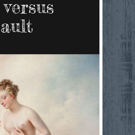
 versus
ault