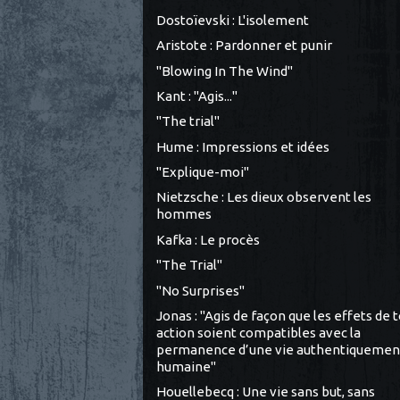
Dostoïevski : L'isolement
Aristote : Pardonner et punir
"Blowing In The Wind"
Kant : "Agis..."
"The trial"
Hume : Impressions et idées
"Explique-moi"
Nietzsche : Les dieux observent les
hommes
Kafka : Le procès
"The Trial"
"No Surprises"
Jonas : "Agis de façon que les effets de 
action soient compatibles avec la
permanence d’une vie authentiquemen
humaine"
Houellebecq : Une vie sans but, sans