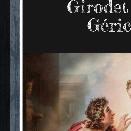
Girodet
Géric
"