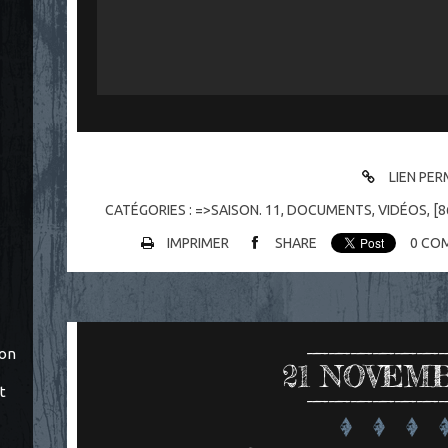
LIEN PE
CATÉGORIES :
=>SAISON. 11
,
DOCUMENTS
,
VIDÉOS
,
[8
IMPRIMER
SHARE
0
COM
ton
21
NOVEMB
t