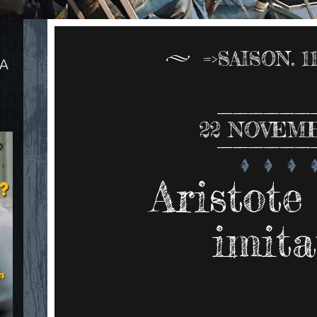
=>SAISON. 1
LA
22
NOVEMB
Aristote 
imita