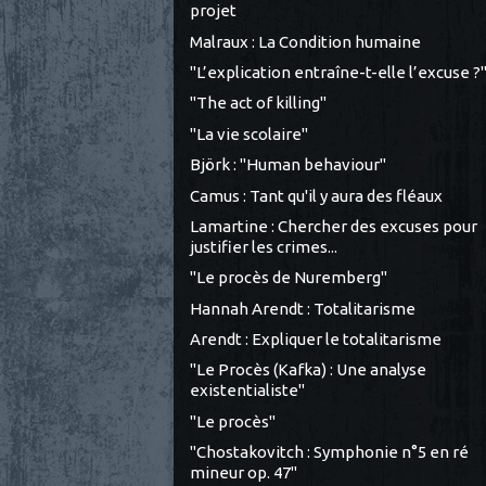
projet
Malraux : La Condition humaine
"L’explication entraîne-t-elle l’excuse ?
"The act of killing"
"La vie scolaire"
Björk : "Human behaviour"
Camus : Tant qu'il y aura des fléaux
Lamartine : Chercher des excuses pour
justifier les crimes...
"Le procès de Nuremberg"
Hannah Arendt : Totalitarisme
Arendt : Expliquer le totalitarisme
"Le Procès (Kafka) : Une analyse
existentialiste"
"Le procès"
"Chostakovitch : Symphonie n°5 en ré
mineur op. 47"