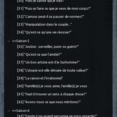
[30] "Puis-je savoir qui je suis?"
[31] "Puis-je faire ce que je veux de mon corps?"
[32] "L'amour peut-il se passer de normes?"
[33] "Manipulation dans le couple..."
[34] "Qu'est-ce qu'une vie réussie?"
=>Saison 5
[35] "Justice : surveiller, punir ou guérir?"
[36] "Qu'est-ce que l'amitié?"
[37] "Un bon artiste est-il le Surhomme?"
[38] "L’utopie est-elle dénuée de toute valeur?"
[39] "La raison et l'irrationnel"
[40] "Famille(s) je vous aime, famille(s) je vous
[41] "Faut-il trouver un sens à chaque chose?"
[42] "Avons-nous ce que nous méritons?"
=>Saison 6
[43] "Existe-t-on quand personne ne nous regarde?"