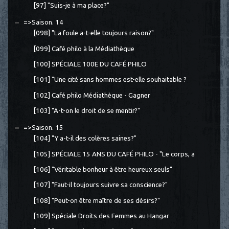
[97] "Suis-je à ma place?"
=>Saison. 14
[098] "La foule a-t-elle toujours raison?"
[099] Café philo à la Médiathèque
[100] SPÉCIALE 100E DU CAFÉ PHILO
[101] "Une cité sans hommes est-elle souhaitable ?
[102] Café philo Médiathèque - Gagner
[103] "A-t-on le droit de se mentir?"
=>Saison. 15
[104] "Y a-t-il des colères saines?"
[105] SPÉCIALE 15 ANS DU CAFÉ PHILO - "Le corps, a
[106] "Véritable bonheur à être heureux seuls"
[107] "Faut-il toujours suivre sa conscience?"
[108] "Peut-on être maître de ses désirs?"
[109] Spéciale Droits des Femmes au Hangar