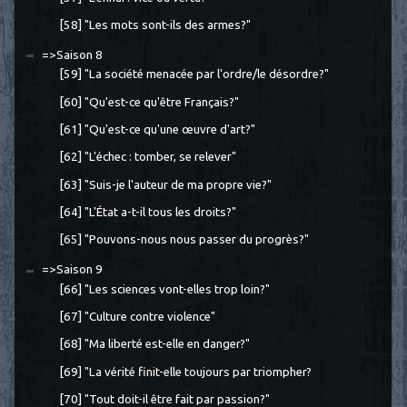
[58] "Les mots sont-ils des armes?"
=>Saison 8
[59] "La société menacée par l'ordre/le désordre?"
[60] "Qu'est-ce qu'être Français?"
[61] "Qu'est-ce qu'une œuvre d'art?"
[62] "L'échec : tomber, se relever"
[63] "Suis-je l'auteur de ma propre vie?"
[64] "L'État a-t-il tous les droits?"
[65] "Pouvons-nous nous passer du progrès?"
=>Saison 9
[66] "Les sciences vont-elles trop loin?"
[67] "Culture contre violence"
[68] "Ma liberté est-elle en danger?"
[69] "La vérité finit-elle toujours par triompher?
[70] "Tout doit-il être fait par passion?"