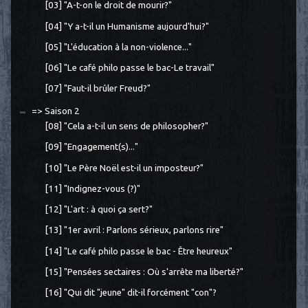
[03] "A-t-on le droit de mourir?"
[04] "Y a-t-il un Humanisme aujourd'hui?"
[05] "L'éducation à la non-violence..."
[06] "Le café philo passe le bac-Le travail"
[07] "Faut-il brûler Freud?"
=> Saison 2
[08] "Cela a-t-il un sens de philosopher?"
[09] "Engagement(s)..."
[10] "Le Père Noël est-il un imposteur?"
[11] "Indignez-vous (?)"
[12] "L'art : à quoi ça sert?"
[13] "1er avril : Parlons sérieux, parlons rire"
[14] "Le café philo passe le bac - Être heureux"
[15] "Pensées sectaires : Où s'arrête ma liberté?"
[16] "Qui dit "jeune" dit-il forcément "con"?