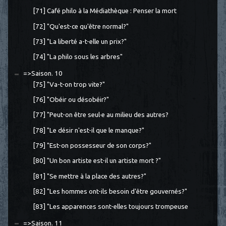
[71] Café philo à la Médiathèque : Penser la mort
[72] "Qu'est-ce qu'être normal?"
[73] "La liberté a-t-elle un prix?"
[74] "La philo sous les arbres"
=>Saison. 10
[75] "Va-t-on trop vite?"
[76] "Obéir ou désobéir?"
[77] "Peut-on être seul·e au milieu des autres?
[78] "Le désir n'est-il que le manque?"
[79] "Est-on possesseur de son corps?"
[80] "Un bon artiste est-il un artiste mort ?"
[81] "Se mettre à la place des autres?"
[82] "Les hommes ont-ils besoin d'être gouvernés?"
[83] "Les apparences sont-elles toujours trompeuse
=>Saison. 11