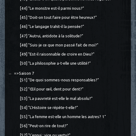
[44] "Le monstre est-il parmi nous?"
[45] "Doit-on tout faire pour être heureux?"
[46] "Le langage trahit-il la pensée?"
[47] "Autrui, antidote à la solitude?"
[48] "Suis-je ce que mon passé fait de moi?"
[49] "Est-il raisonnable de croire en Dieu?"
[50] "La philosophie a-t-elle une utilité?"
=>Saison 7
[51] "De quoi sommes-nous responsables?"
[52] "Œil pour œil, dent pour dent?"
[53] "La pauvreté est-elle le mal absolu?"
[54] "L'Histoire se répète-t-elle?"
[55] "La femme est-elle un homme les autres? 1"
[56] "Peut-on rire de tout?"
[57] "L'ennui : vice ou vertu?"