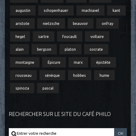
augustin
schopenhauer
machiavel
kant
aristote
nietzsche
beauvoir
onfray
hegel
sartre
foucault
voltaire
alain
bergson
platon
socrate
montaigne
Épicure
marx
épictète
rousseau
sénèque
hobbes
hume
spinoza
pascal
RECHERCHER SUR LE SITE DU CAFÉ PHILO