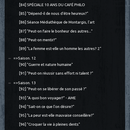
[84] SPÉCIALE 10 ANS DU CAFÉ PHILO
[85] "Dépend-il de nous d'être heureux?"
[86] Séance Médiathèque de Montargis, l'art
[87] "Peut-on faire le bonheur des autres..."
[88] "Peut-on mentir?"
[89] "La femme est-elle un homme les autres? 2"
=>Saison. 12
[90] "Guerre et nature humaine"
[91] "Peut-on réussir sans effort ni talent ?"
=>Saison. 13
[92] "Peut-on se libérer de son passé ?"
[93] "A quoi bon voyager?" - AME
[94] "Sait-on ce que l'on désire?"
[95] "La peur est-elle mauvaise conseillère?"
[96] "Croquer la vie à pleines dents"