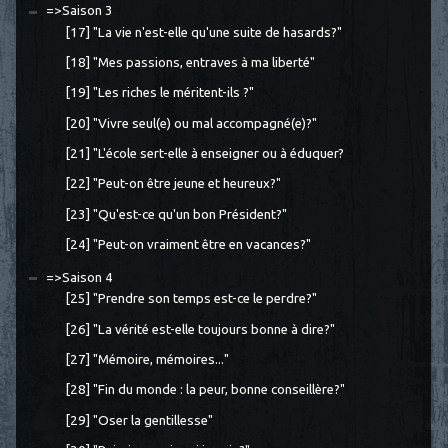
=>Saison 3
[17] "La vie n'est-elle qu'une suite de hasards?"
[18] "Mes passions, entraves à ma liberté"
[19] "Les riches le méritent-ils ?"
[20] "Vivre seul(e) ou mal accompagné(e)?"
[21] "L'école sert-elle à enseigner ou à éduquer?
[22] "Peut-on être jeune et heureux?"
[23] "Qu'est-ce qu'un bon Président?"
[24] "Peut-on vraiment être en vacances?"
=>Saison 4
[25] "Prendre son temps est-ce le perdre?"
[26] "La vérité est-elle toujours bonne à dire?"
[27] "Mémoire, mémoires..."
[28] "Fin du monde : la peur, bonne conseillère?"
[29] "Oser la gentillesse"