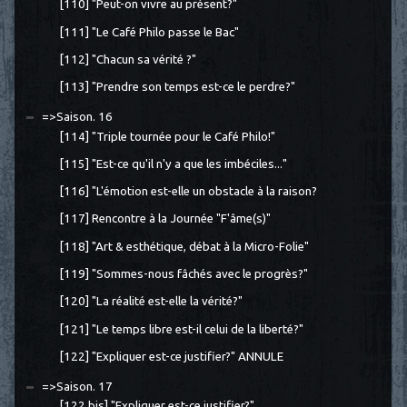
[110] "Peut-on vivre au présent?"
[111] "Le Café Philo passe le Bac"
[112] "Chacun sa vérité ?"
[113] "Prendre son temps est-ce le perdre?"
=>Saison. 16
[114] "Triple tournée pour le Café Philo!"
[115] "Est-ce qu'il n'y a que les imbéciles..."
[116] "L'émotion est-elle un obstacle à la raison?
[117] Rencontre à la Journée "F'âme(s)"
[118] "Art & esthétique, débat à la Micro-Folie"
[119] "Sommes-nous fâchés avec le progrès?"
[120] "La réalité est-elle la vérité?"
[121] "Le temps libre est-il celui de la liberté?"
[122] "Expliquer est-ce justifier?" ANNULE
=>Saison. 17
[122 bis] "Expliquer est-ce justifier?"