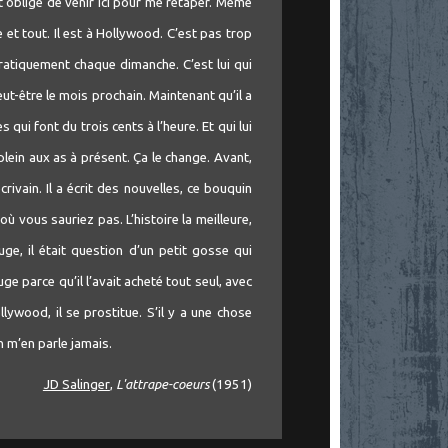
t obligé de venir ici pour me retaper. Même
e et tout. Il est à Hollywood. C’est pas trop
pratiquement chaque dimanche. C’est lui qui
ut-être le mois prochain. Maintenant qu’il a
qui font du trois cents à l’heure. Et qui lui
plein aux as à présent. Ça le change. Avant,
écrivain. Il a écrit des nouvelles, ce bouquin
où vous sauriez pas. L’histoire la meilleure,
uge, il était question d’un petit gosse qui
e parce qu’il l’avait acheté tout seul, avec
llywood, il se prostitue. S’il y a une chose
n m’en parle jamais.
JD Salinger
,
L'attrape-coeurs
(1951)