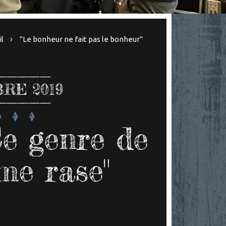
il
"Le bonheur ne fait pas le bonheur"
RE 2019
Ce genre de
me rase"