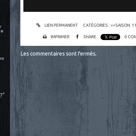
LIEN PERMANENT
CATÉGORIES :
=>SAISON. 1
e
ce
IMPRIMER
SHARE
0
COM
Les commentaires sont fermés.
ou
?"