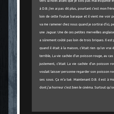
vers la Noël avant que je sois pas mal esquinté e
à D.B. j’en ai pas dit plus, pourtant c’est mon frèr
loin de cette foutue baraque et il vient me voir 
va me ramener chez nous quand je sortirai d’ici, pe
une Jaguar. Une de ces petites merveilles anglaises 
a sûrement coûté pas loin de trois briques. Il est 
quand il était à la maison, c’était rien qu’un vrai 
terrible, La vie cachée d’un poisson rouge, au cas 
justement, c’était La vie cachée d’un poisson ro
voulait laisser personne regarder son poisson roug
ses sous. Ça m’a tué. Maintenant D.B. il est à Ho
dont j’ai horreur c’est bien le cinéma. Surtout qu’o