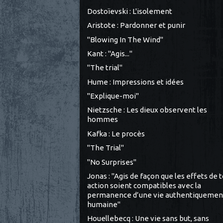
Dostoïevski : L'isolement
Aristote : Pardonner et punir
"Blowing In The Wind"
Kant : "Agis..."
"The trial"
Hume : Impressions et idées
"Explique-moi"
Nietzsche : Les dieux observent les
hommes
Kafka : Le procès
"The Trial"
"No Surprises"
Jonas : "Agis de façon que les effets de 
action soient compatibles avec la
permanence d’une vie authentiquemen
humaine"
Houellebecq : Une vie sans but, sans