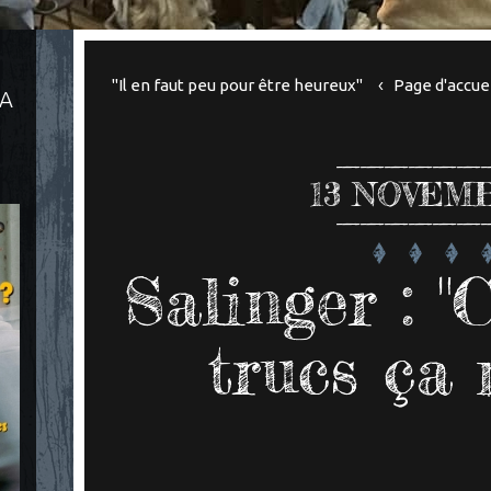
"Il en faut peu pour être heureux"
Page d'accue
LA
13
NOVEMB
Salinger : "
trucs ça 