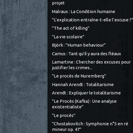
projet
Malraux : La Condition humaine
"L’explication entraîne-t-elle l’excuse ?
"The act of killing"
"La vie scolaire"
Björk : "Human behaviour"
Camus : Tant qu'il y aura des fléaux
Lamartine : Chercher des excuses pour
justifier les crimes...
"Le procès de Nuremberg"
Hannah Arendt : Totalitarisme
Arendt : Expliquer le totalitarisme
"Le Procès (Kafka) : Une analyse
existentialiste"
"Le procès"
"Chostakovitch : Symphonie n°5 en ré
mineur op. 47"