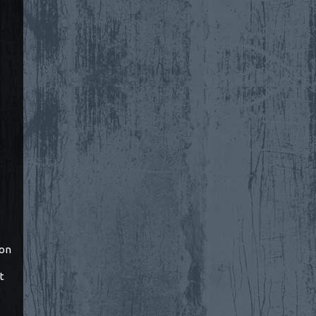
ton
t