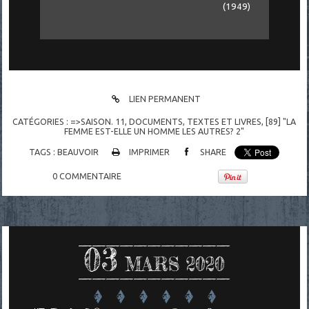
(1949)
LIEN PERMANENT
CATÉGORIES :
=>SAISON. 11
,
DOCUMENTS
,
TEXTES ET LIVRES
,
[89] "LA
FEMME EST-ELLE UN HOMME LES AUTRES? 2"
TAGS :
BEAUVOIR
IMPRIMER
SHARE
0
COMMENTAIRE
03
MARS 2020