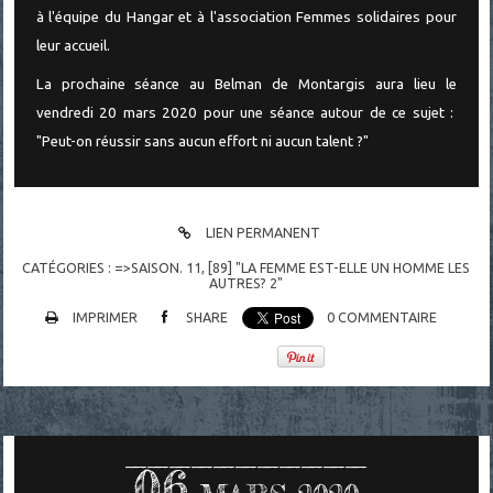
à l'équipe du Hangar et à l'association Femmes solidaires pour
leur accueil.
La prochaine séance au Belman de Montargis aura lieu le
vendredi 20 mars 2020 pour une séance autour de ce sujet :
"Peut-on réussir sans aucun effort ni aucun talent ?"
LIEN PERMANENT
CATÉGORIES :
=>SAISON. 11
,
[89] "LA FEMME EST-ELLE UN HOMME LES
AUTRES? 2"
IMPRIMER
SHARE
0
COMMENTAIRE
06