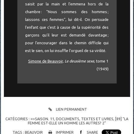
saisit par la main et l'emmena hors de la
chambre : "Nous sommes des hommes ;
laissons ces femmes", lui dit-il. On persuade
l'enfant que c'est à cause de la supériorité des
garçons qu'il leur est demandé davantage ;
pour l'encourager dans le chemin difficile qui
est le sien, on lui insuffle l'orgueil de sa virilité.
Simone de Beauvoir,
Le deuxième sexe
, tome 1
(1949)
LIEN PERMANENT
CATÉGORIES :
=>SAISON. 11
,
DOCUMENTS
,
TEXTES ET LIVRES
,
[89] "LA
FEMME EST-ELLE UN HOMME LES AUTRES? 2"
TAGS :
BEAUVOIR
IMPRIMER
SHARE