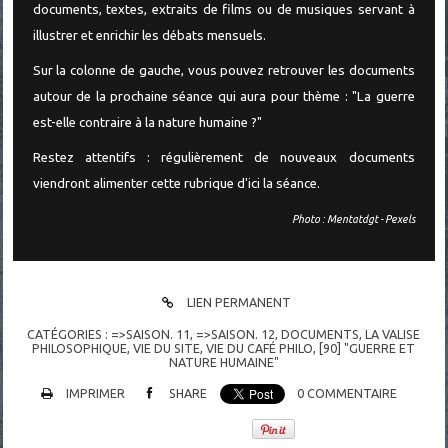
documents, textes, extraits de films ou de musiques servant à
illustrer et enrichir les débats mensuels.
Sur la colonne de gauche, vous pouvez retrouver les documents
autour de la prochaine séance qui aura pour thème : "La guerre
est-elle contraire à la nature humaine ?"
Restez attentifs : régulièrement de nouveaux documents
viendront alimenter cette rubrique d'ici la séance.
Photo : Mentatdgt - Pexels
LIEN PERMANENT
CATÉGORIES :
=>SAISON. 11
,
=>SAISON. 12
,
DOCUMENTS
,
LA VALISE
PHILOSOPHIQUE
,
VIE DU SITE, VIE DU CAFÉ PHILO
,
[90] "GUERRE ET
NATURE HUMAINE"
IMPRIMER
SHARE
0
COMMENTAIRE