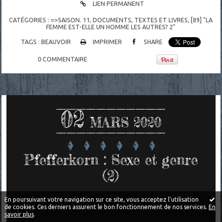
LIEN PERMANENT
CATÉGORIES :
=>SAISON. 11
,
DOCUMENTS
,
TEXTES ET LIVRES
,
[89] "LA
FEMME EST-ELLE UN HOMME LES AUTRES? 2"
TAGS :
BEAUVOIR
IMPRIMER
SHARE
0
COMMENTAIRE
02
MARS 2020
Pfefferkorn : Sexe et genre
(2)
En poursuivant votre navigation sur ce site, vous acceptez l'utilisation
de cookies. Ces derniers assurent le bon fonctionnement de nos services.
En
savoir plus
.