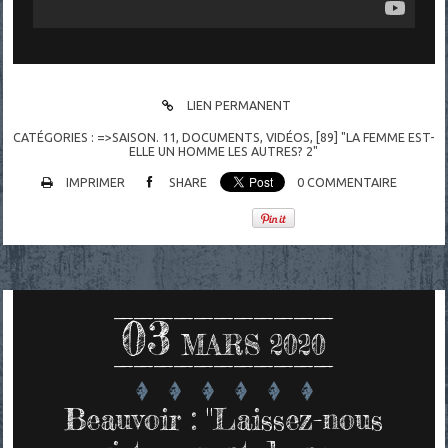
LIEN PERMANENT
CATÉGORIES :
=>SAISON. 11
,
DOCUMENTS
,
VIDÉOS
,
[89] "LA FEMME EST-
ELLE UN HOMME LES AUTRES? 2"
IMPRIMER
SHARE
0
COMMENTAIRE
03
MARS 2020
Beauvoir : "Laissez-nous