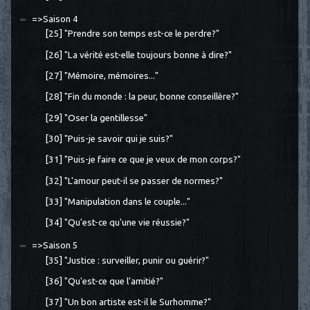
=>Saison 4
[25] "Prendre son temps est-ce le perdre?"
[26] "La vérité est-elle toujours bonne à dire?"
[27] "Mémoire, mémoires..."
[28] "Fin du monde : la peur, bonne conseillère?"
[29] "Oser la gentillesse"
[30] "Puis-je savoir qui je suis?"
[31] "Puis-je faire ce que je veux de mon corps?"
[32] "L'amour peut-il se passer de normes?"
[33] "Manipulation dans le couple..."
[34] "Qu'est-ce qu'une vie réussie?"
=>Saison 5
[35] "Justice : surveiller, punir ou guérir?"
[36] "Qu'est-ce que l'amitié?"
[37] "Un bon artiste est-il le Surhomme?"