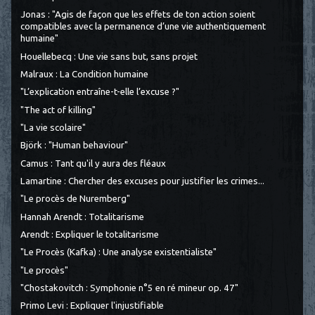
Jonas : "Agis de façon que les effets de ton action soient
compatibles avec la permanence d’une vie authentiquement
humaine"
Houellebecq : Une vie sans but, sans projet
Malraux : La Condition humaine
"L’explication entraîne-t-elle l’excuse ?"
"The act of killing"
"La vie scolaire"
Björk : "Human behaviour"
Camus : Tant qu'il y aura des fléaux
Lamartine : Chercher des excuses pour justifier les crimes...
"Le procès de Nuremberg"
Hannah Arendt : Totalitarisme
Arendt : Expliquer le totalitarisme
"Le Procès (Kafka) : Une analyse existentialiste"
"Le procès"
"Chostakovitch : Symphonie n°5 en ré mineur op. 47"
Primo Levi : Expliquer l'injustifiable