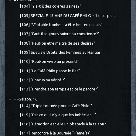
[104] "Y a-t-il des colères saines?"
[105] SPÉCIALE 15 ANS DU CAFÉ PHILO - "Le corps, a
[106] "Véritable bonheur à être heureux seuls"
[107] "Faut-il toujours suivre sa conscience?"
[108] "Peut-on être maître de ses désirs?"
[109] Spéciale Droits des Femmes au Hangar
[110] "Peut-on vivre au présent?"
[111] "Le Café Philo passe le Bac"
[112] "Chacun sa vérité ?"
[113] "Prendre son temps est-ce le perdre?"
=>Saison. 16
[114] "Triple tournée pour le Café Philo!"
[115] "Est-ce qu'il n'y a que les imbéciles..."
[116] "L'émotion est-elle un obstacle à la raison?
[117] Rencontre à la Journée "F'âme(s)"