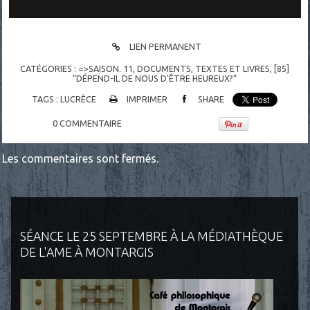
LIEN PERMANENT
CATÉGORIES :
=>SAISON. 11
,
DOCUMENTS
,
TEXTES ET LIVRES
,
[85]
"DÉPEND-IL DE NOUS D'ÊTRE HEUREUX?"
TAGS :
LUCRÈCE
IMPRIMER
SHARE
0
COMMENTAIRE
Les commentaires sont fermés.
SÉANCE LE 25 SEPTEMBRE À LA MÉDIATHÈQUE
DE L'AME À MONTARGIS