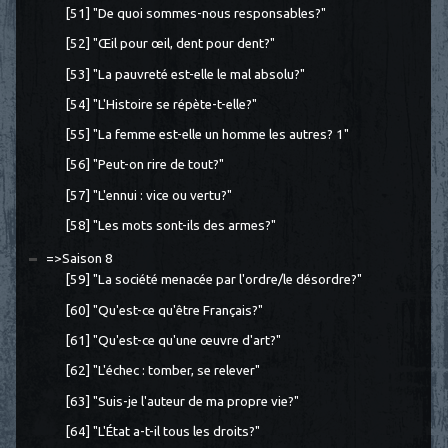
[51] "De quoi sommes-nous responsables?"
[52] "Œil pour œil, dent pour dent?"
[53] "La pauvreté est-elle le mal absolu?"
[54] "L'Histoire se répète-t-elle?"
[55] "La femme est-elle un homme les autres? 1"
[56] "Peut-on rire de tout?"
[57] "L'ennui : vice ou vertu?"
[58] "Les mots sont-ils des armes?"
=>Saison 8
[59] "La société menacée par l'ordre/le désordre?"
[60] "Qu'est-ce qu'être Français?"
[61] "Qu'est-ce qu'une œuvre d'art?"
[62] "L'échec : tomber, se relever"
[63] "Suis-je l'auteur de ma propre vie?"
[64] "L'État a-t-il tous les droits?"