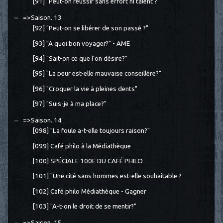
[91] "Peut-on réussir sans effort ni talent ?"
=>Saison. 13
[92] "Peut-on se libérer de son passé ?"
[93] "A quoi bon voyager?" - AME
[94] "Sait-on ce que l'on désire?"
[95] "La peur est-elle mauvaise conseillère?"
[96] "Croquer la vie à pleines dents"
[97] "Suis-je à ma place?"
=>Saison. 14
[098] "La foule a-t-elle toujours raison?"
[099] Café philo à la Médiathèque
[100] SPÉCIALE 100E DU CAFÉ PHILO
[101] "Une cité sans hommes est-elle souhaitable ?
[102] Café philo Médiathèque - Gagner
[103] "A-t-on le droit de se mentir?"
=>Saison. 15