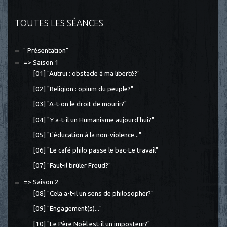
TOUTES LES SÉANCES
" Présentation"
=> Saison 1
[01] "Autrui : obstacle à ma liberté?"
[02] "Religion : opium du peuple?"
[03] "A-t-on le droit de mourir?"
[04] "Y a-t-il un Humanisme aujourd'hui?"
[05] "L'éducation à la non-violence..."
[06] "Le café philo passe le bac-Le travail"
[07] "Faut-il brûler Freud?"
=> Saison 2
[08] "Cela a-t-il un sens de philosopher?"
[09] "Engagement(s)..."
[10] "Le Père Noël est-il un imposteur?"