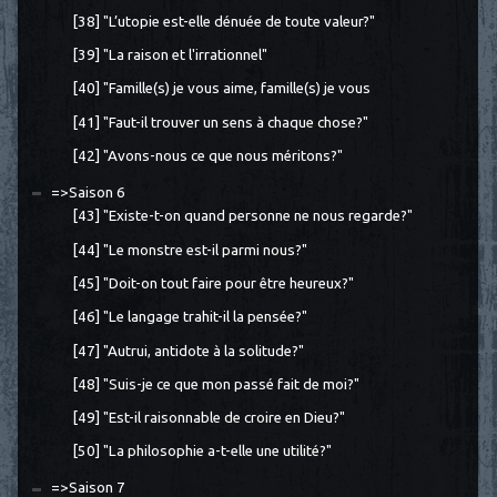
[38] "L’utopie est-elle dénuée de toute valeur?"
[39] "La raison et l'irrationnel"
[40] "Famille(s) je vous aime, famille(s) je vous
[41] "Faut-il trouver un sens à chaque chose?"
[42] "Avons-nous ce que nous méritons?"
=>Saison 6
[43] "Existe-t-on quand personne ne nous regarde?"
[44] "Le monstre est-il parmi nous?"
[45] "Doit-on tout faire pour être heureux?"
[46] "Le langage trahit-il la pensée?"
[47] "Autrui, antidote à la solitude?"
[48] "Suis-je ce que mon passé fait de moi?"
[49] "Est-il raisonnable de croire en Dieu?"
[50] "La philosophie a-t-elle une utilité?"
=>Saison 7