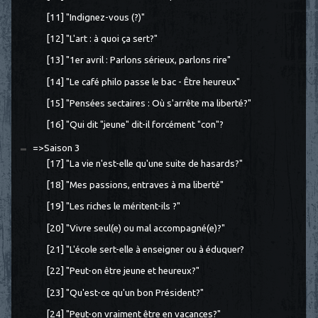
[11] "Indignez-vous (?)"
[12] "L'art : à quoi ça sert?"
[13] "1er avril : Parlons sérieux, parlons rire"
[14] "Le café philo passe le bac - Être heureux"
[15] "Pensées sectaires : Où s'arrête ma liberté?"
[16] "Qui dit "jeune" dit-il forcément "con"?
=>Saison 3
[17] "La vie n'est-elle qu'une suite de hasards?"
[18] "Mes passions, entraves à ma liberté"
[19] "Les riches le méritent-ils ?"
[20] "Vivre seul(e) ou mal accompagné(e)?"
[21] "L'école sert-elle à enseigner ou à éduquer?
[22] "Peut-on être jeune et heureux?"
[23] "Qu'est-ce qu'un bon Président?"
[24] "Peut-on vraiment être en vacances?"