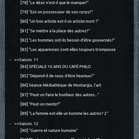
[78] "Le désir n'est-il que le manque?"
[79] "Est-on possesseur de son corps?"
[80] "Un bon artiste est-il un artiste mort ?"
[81] "Se mettre à la place des autres?"
[82] "Les hommes ont-ils besoin d'être gouvernés?"
[83] "Les apparences sont-elles toujours trompeuse
=>Saison. 11
[84] SPÉCIALE 10 ANS DU CAFÉ PHILO
[85] "Dépend-il de nous d'être heureux?"
[86] Séance Médiathèque de Montargis, l'art
[87] "Peut-on faire le bonheur des autres..."
[88] "Peut-on mentir?"
[89] "La femme est-elle un homme les autres? 2"
=>Saison. 12
[90] "Guerre et nature humaine"