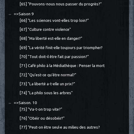
[65] "Pouvons-nous nous passer du progrès?"
=>Saison 9
[66] "Les sciences vont-elles trop loin?"
[67] "Culture contre violence"
[68] "Ma liberté est-elle en danger?"
[69] "La vérité finit-elle toujours par triompher?
[70] "Tout doit-il être fait par passion?"
[71] Café philo à la Médiathèque : Penser la mort
[72] "Qu'est-ce qu'être normal?"
[73] "La liberté a-t-elle un prix?"
[74] "La philo sous les arbres"
=>Saison. 10
[75] "Va-t-on trop vite?"
[76] "Obéir ou désobéir?"
[77] "Peut-on être seul·e au milieu des autres?