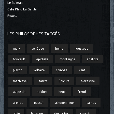
Le Belman
Café Philo La Garde
Pexels
LES PHILOSOPHES TAGGÉS
marx
sénèque
hume
rousseau
foucault
épictète
montaigne
aristote
platon
voltaire
spinoza
kant
machiavel
sartre
Épicure
nietzsche
augustin
hobbes
hegel
freud
arendt
pascal
schopenhauer
camus
alain
bergson
descartes
socrate