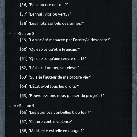
[56] "Peut-on rire de tout?"
[57] "L'ennui : vice ou vertu?"
[58] "Les mots sont-ils des armes?"
=>Saison 8
[59] "La société menacée par l'ordre/le désordre?"
[60] "Qu'est-ce qu'être Français?"
[61] "Qu'est-ce qu'une œuvre d'art?"
[62] "L'échec : tomber, se relever"
[63] "Suis-je l'auteur de ma propre vie?"
[64] "L'État a-t-il tous les droits?"
[65] "Pouvons-nous nous passer du progrès?"
=>Saison 9
[66] "Les sciences vont-elles trop loin?"
[67] "Culture contre violence"
[68] "Ma liberté est-elle en danger?"