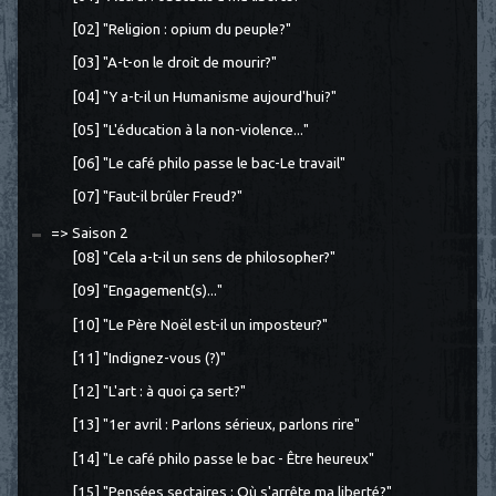
[02] "Religion : opium du peuple?"
[03] "A-t-on le droit de mourir?"
[04] "Y a-t-il un Humanisme aujourd'hui?"
[05] "L'éducation à la non-violence..."
[06] "Le café philo passe le bac-Le travail"
[07] "Faut-il brûler Freud?"
=> Saison 2
[08] "Cela a-t-il un sens de philosopher?"
[09] "Engagement(s)..."
[10] "Le Père Noël est-il un imposteur?"
[11] "Indignez-vous (?)"
[12] "L'art : à quoi ça sert?"
[13] "1er avril : Parlons sérieux, parlons rire"
[14] "Le café philo passe le bac - Être heureux"
[15] "Pensées sectaires : Où s'arrête ma liberté?"