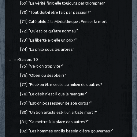
[69] "La vérité finit-elle toujours par triompher?
[70] "Tout doit-il être fait par passion?"
[71] Café philo à la Médiathèque : Penser la mort
[72] "Qu'est-ce qu'être normal?"
[73] "La liberté a-t-elle un prix?"
[74] "La philo sous les arbres"
=>Saison. 10
[75] "Va-t-on trop vite?"
[76] "Obéir ou désobéir?"
[77] "Peut-on être seul·e au milieu des autres?
[78] "Le désir n'est-il que le manque?"
[79] "Est-on possesseur de son corps?"
[80] "Un bon artiste est-il un artiste mort ?"
[81] "Se mettre à la place des autres?"
[82] "Les hommes ont-ils besoin d'être gouvernés?"