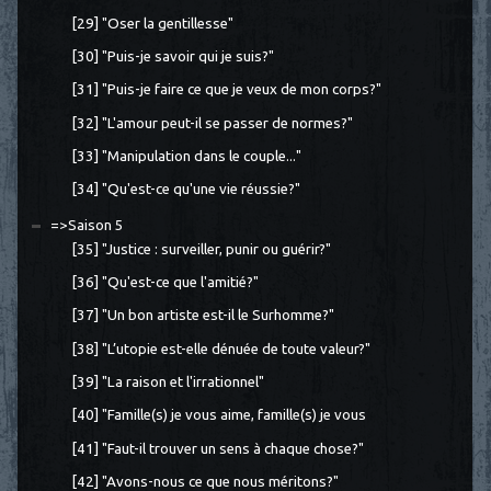
[29] "Oser la gentillesse"
[30] "Puis-je savoir qui je suis?"
[31] "Puis-je faire ce que je veux de mon corps?"
[32] "L'amour peut-il se passer de normes?"
[33] "Manipulation dans le couple..."
[34] "Qu'est-ce qu'une vie réussie?"
=>Saison 5
[35] "Justice : surveiller, punir ou guérir?"
[36] "Qu'est-ce que l'amitié?"
[37] "Un bon artiste est-il le Surhomme?"
[38] "L’utopie est-elle dénuée de toute valeur?"
[39] "La raison et l'irrationnel"
[40] "Famille(s) je vous aime, famille(s) je vous
[41] "Faut-il trouver un sens à chaque chose?"
[42] "Avons-nous ce que nous méritons?"