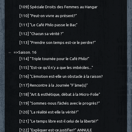
[109] Spéciale Droits des Femmes au Hangar
[110] "Peut-on vivre au présent?"
[111] "Le Café Philo passe le Bac"
[112] "Chacun sa vérité ?"
[113] "Prendre son temps est-ce le perdre?"
=>Saison. 16
[114] "Triple tournée pour le Café Philo!"
[115] "Est-ce qu'il n'y a que les imbéciles..."
[116] "L'émotion est-elle un obstacle à la raison?
[117] Rencontre à la Journée "F'âme(s)"
[118] "Art & esthétique, débat à la Micro-Folie"
[119] "Sommes-nous fâchés avec le progrès?"
[120] "La réalité est-elle la vérité?"
[121] "Le temps libre est-il celui de la liberté?"
[122] "Expliquer est-ce justifier?" ANNULE