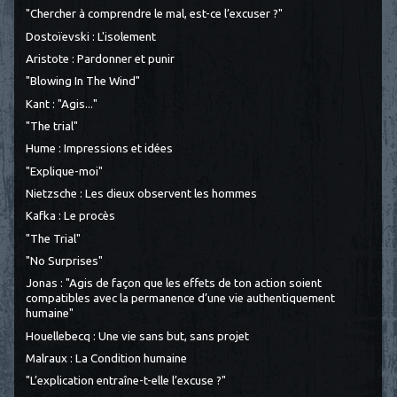
"Chercher à comprendre le mal, est-ce l’excuser ?"
Dostoïevski : L'isolement
Aristote : Pardonner et punir
"Blowing In The Wind"
Kant : "Agis..."
"The trial"
Hume : Impressions et idées
"Explique-moi"
Nietzsche : Les dieux observent les hommes
Kafka : Le procès
"The Trial"
"No Surprises"
Jonas : "Agis de façon que les effets de ton action soient
compatibles avec la permanence d’une vie authentiquement
humaine"
Houellebecq : Une vie sans but, sans projet
Malraux : La Condition humaine
"L’explication entraîne-t-elle l’excuse ?"