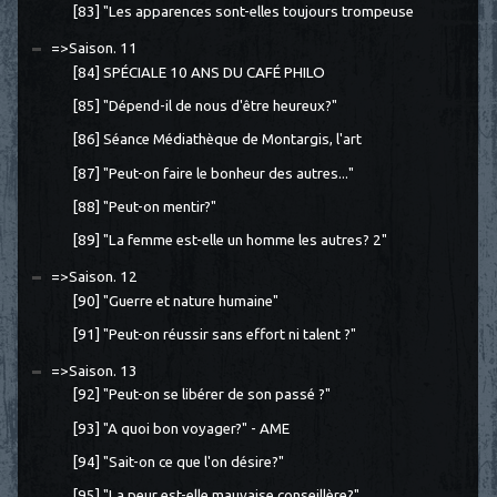
[83] "Les apparences sont-elles toujours trompeuse
=>Saison. 11
[84] SPÉCIALE 10 ANS DU CAFÉ PHILO
[85] "Dépend-il de nous d'être heureux?"
[86] Séance Médiathèque de Montargis, l'art
[87] "Peut-on faire le bonheur des autres..."
[88] "Peut-on mentir?"
[89] "La femme est-elle un homme les autres? 2"
=>Saison. 12
[90] "Guerre et nature humaine"
[91] "Peut-on réussir sans effort ni talent ?"
=>Saison. 13
[92] "Peut-on se libérer de son passé ?"
[93] "A quoi bon voyager?" - AME
[94] "Sait-on ce que l'on désire?"
[95] "La peur est-elle mauvaise conseillère?"