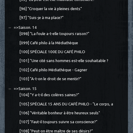
[96] "Croquer la vie à pleines dents"
[97] "Suis-je à ma place?"
=>Saison. 14
[098] "La foule a-t-elle toujours raison?"
[099] Café philo à la Médiathèque
[100] SPÉCIALE 100E DU CAFÉ PHILO
[101] "Une cité sans hommes est-elle souhaitable ?
[102] Café philo Médiathèque - Gagner
[103] "A-t-on le droit de se mentir?"
=>Saison. 15
[104] "Y a-t-il des colères saines?"
[105] SPÉCIALE 15 ANS DU CAFÉ PHILO - "Le corps, a
[106] "Véritable bonheur à être heureux seuls"
[107] "Faut-il toujours suivre sa conscience?"
[108] "Peut-on être maître de ses désirs?"