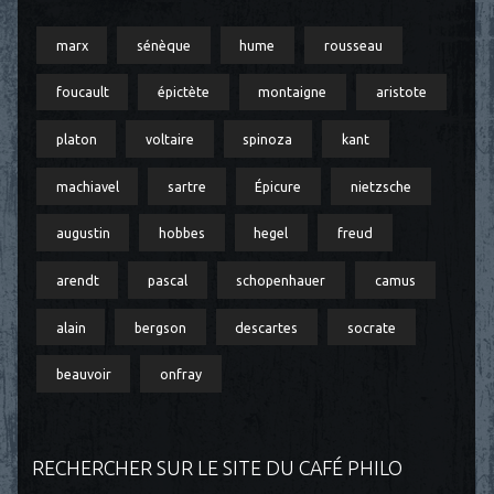
marx
sénèque
hume
rousseau
foucault
épictète
montaigne
aristote
platon
voltaire
spinoza
kant
machiavel
sartre
Épicure
nietzsche
augustin
hobbes
hegel
freud
arendt
pascal
schopenhauer
camus
alain
bergson
descartes
socrate
beauvoir
onfray
RECHERCHER SUR LE SITE DU CAFÉ PHILO