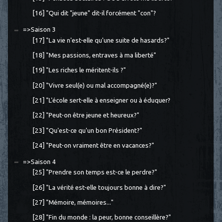
[16] "Qui dit "jeune" dit-il forcément "con"?
=>Saison 3
[17] "La vie n'est-elle qu'une suite de hasards?"
[18] "Mes passions, entraves à ma liberté"
[19] "Les riches le méritent-ils ?"
[20] "Vivre seul(e) ou mal accompagné(e)?"
[21] "L'école sert-elle à enseigner ou à éduquer?
[22] "Peut-on être jeune et heureux?"
[23] "Qu'est-ce qu'un bon Président?"
[24] "Peut-on vraiment être en vacances?"
=>Saison 4
[25] "Prendre son temps est-ce le perdre?"
[26] "La vérité est-elle toujours bonne à dire?"
[27] "Mémoire, mémoires..."
[28] "Fin du monde : la peur, bonne conseillère?"