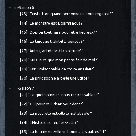
=>Saison 6
[43] "Existe-t-on quand personne ne nous regarde?"
[44] "Le monstre est-il parmi nous?"
[45] "Doit-on tout faire pour être heureux?"
[46] "Le langage trahit-il la pensée?"
[47] "Autrui, antidote à la solitude?"
[48] "Suis-je ce que mon passé fait de moi?"
[49] "Est-il raisonnable de croire en Dieu?"
[50] "La philosophie a-t-elle une utilité?"
=>Saison 7
[51] "De quoi sommes-nous responsables?"
[52] "Œil pour œil, dent pour dent?"
[53] "La pauvreté est-elle le mal absolu?"
[54] "L'Histoire se répète-t-elle?"
[55] "La femme est-elle un homme les autres? 1"