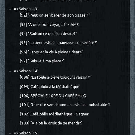
=>Saison. 13
[92] "Peut-on se libérer de son passé ?"
[93] "A quoi bon voyager?" - AME
[94] "Sait-on ce que l'on désire?"
[95] "La peur est-elle mauvaise conseillère?"
[96] "Croquer la vie à pleines dents"
[97] "Suis-je à ma place?"
=>Saison. 14
[098] "La foule a-t-elle toujours raison?"
[099] Café philo à la Médiathèque
[100] SPÉCIALE 100E DU CAFÉ PHILO
[101] "Une cité sans hommes est-elle souhaitable ?
[102] Café philo Médiathèque - Gagner
[103] "A-t-on le droit de se mentir?"
=>Saison. 15