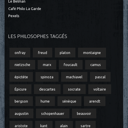
Le Belman
Café Philo La Garde
Pexels
LES PHILOSOPHES TAGGÉS
onfray
freud
platon
montaigne
nietzsche
marx
foucault
camus
épictète
spinoza
machiavel
pascal
Épicure
descartes
socrate
voltaire
bergson
hume
sénèque
arendt
augustin
schopenhauer
beauvoir
aristote
kant
alain
sartre