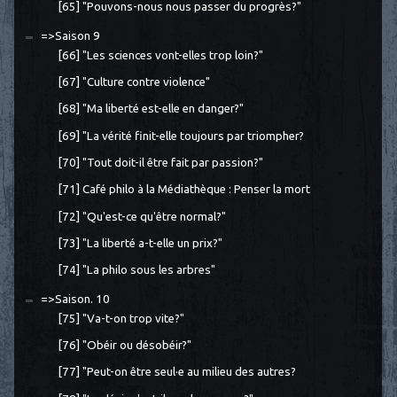
[65] "Pouvons-nous nous passer du progrès?"
=>Saison 9
[66] "Les sciences vont-elles trop loin?"
[67] "Culture contre violence"
[68] "Ma liberté est-elle en danger?"
[69] "La vérité finit-elle toujours par triompher?
[70] "Tout doit-il être fait par passion?"
[71] Café philo à la Médiathèque : Penser la mort
[72] "Qu'est-ce qu'être normal?"
[73] "La liberté a-t-elle un prix?"
[74] "La philo sous les arbres"
=>Saison. 10
[75] "Va-t-on trop vite?"
[76] "Obéir ou désobéir?"
[77] "Peut-on être seul·e au milieu des autres?