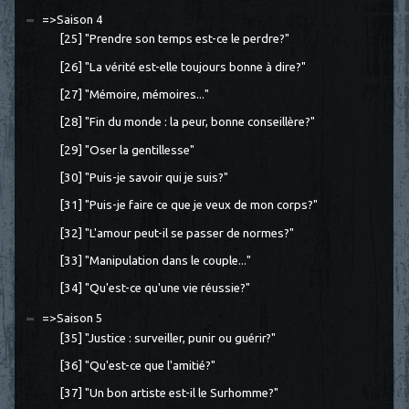
=>Saison 4
[25] "Prendre son temps est-ce le perdre?"
[26] "La vérité est-elle toujours bonne à dire?"
[27] "Mémoire, mémoires..."
[28] "Fin du monde : la peur, bonne conseillère?"
[29] "Oser la gentillesse"
[30] "Puis-je savoir qui je suis?"
[31] "Puis-je faire ce que je veux de mon corps?"
[32] "L'amour peut-il se passer de normes?"
[33] "Manipulation dans le couple..."
[34] "Qu'est-ce qu'une vie réussie?"
=>Saison 5
[35] "Justice : surveiller, punir ou guérir?"
[36] "Qu'est-ce que l'amitié?"
[37] "Un bon artiste est-il le Surhomme?"