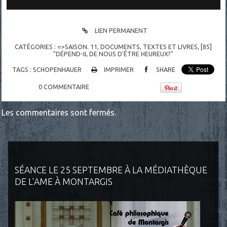
LIEN PERMANENT
CATÉGORIES :
=>SAISON. 11
,
DOCUMENTS
,
TEXTES ET LIVRES
,
[85]
"DÉPEND-IL DE NOUS D'ÊTRE HEUREUX?"
TAGS :
SCHOPENHAUER
IMPRIMER
SHARE
0
COMMENTAIRE
Les commentaires sont fermés.
SÉANCE LE 25 SEPTEMBRE À LA MÉDIATHÈQUE
DE L'AME À MONTARGIS