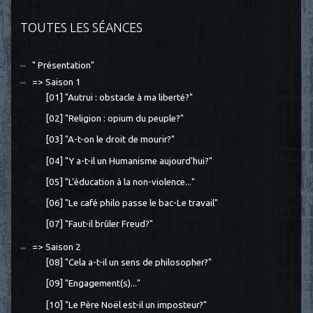
TOUTES LES SÉANCES
" Présentation"
=> Saison 1
[01] "Autrui : obstacle à ma liberté?"
[02] "Religion : opium du peuple?"
[03] "A-t-on le droit de mourir?"
[04] "Y a-t-il un Humanisme aujourd'hui?"
[05] "L'éducation à la non-violence..."
[06] "Le café philo passe le bac-Le travail"
[07] "Faut-il brûler Freud?"
=> Saison 2
[08] "Cela a-t-il un sens de philosopher?"
[09] "Engagement(s)..."
[10] "Le Père Noël est-il un imposteur?"