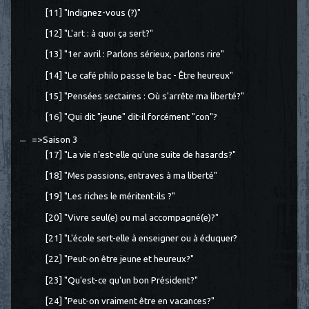
[11] "Indignez-vous (?)"
[12] "L'art : à quoi ça sert?"
[13] "1er avril : Parlons sérieux, parlons rire"
[14] "Le café philo passe le bac - Être heureux"
[15] "Pensées sectaires : Où s'arrête ma liberté?"
[16] "Qui dit "jeune" dit-il forcément "con"?
=>Saison 3
[17] "La vie n'est-elle qu'une suite de hasards?"
[18] "Mes passions, entraves à ma liberté"
[19] "Les riches le méritent-ils ?"
[20] "Vivre seul(e) ou mal accompagné(e)?"
[21] "L'école sert-elle à enseigner ou à éduquer?
[22] "Peut-on être jeune et heureux?"
[23] "Qu'est-ce qu'un bon Président?"
[24] "Peut-on vraiment être en vacances?"