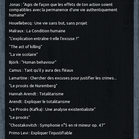
Jonas : "Agis de façon que les effets de ton action soient
compatibles avec la permanence d’une vie authentiquement
humaine"
Houellebecq : Une vie sans but, sans projet
Malraux : La Condition humaine
"L’explication entraîne-t-elle l’excuse ?"
"The act of killing"
"La vie scolaire"
Björk : "Human behaviour"
Camus : Tant qu'il y aura des fléaux
Lamartine : Chercher des excuses pour justifier les crimes...
"Le procès de Nuremberg"
Hannah Arendt : Totalitarisme
Arendt : Expliquer le totalitarisme
"Le Procès (Kafka) : Une analyse existentialiste"
"Le procès"
"Chostakovitch : Symphonie n°5 en ré mineur op. 47"
Primo Levi : Expliquer l'injustifiable