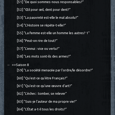
[51] "De quoi sommes-nous responsables?"
[52] "Œil pour œil, dent pour dent?"
[53] "La pauvreté est-elle le mal absolu?"
[54] "L'Histoire se répète-t-elle?"
[55] "La femme est-elle un homme les autres? 1"
[56] "Peut-on rire de tout?"
[57] "L'ennui : vice ou vertu?"
[58] "Les mots sont-ils des armes?"
=>Saison 8
[59] "La société menacée par l'ordre/le désordre?"
[60] "Qu'est-ce qu'être Français?"
[61] "Qu'est-ce qu'une œuvre d'art?"
[62] "L'échec : tomber, se relever"
[63] "Suis-je l'auteur de ma propre vie?"
[64] "L'État a-t-il tous les droits?"