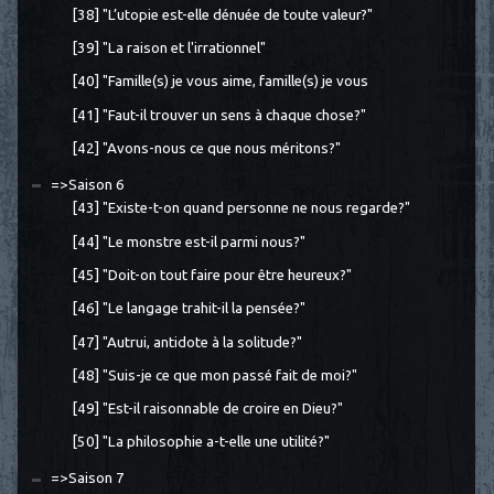
[38] "L’utopie est-elle dénuée de toute valeur?"
[39] "La raison et l'irrationnel"
[40] "Famille(s) je vous aime, famille(s) je vous
[41] "Faut-il trouver un sens à chaque chose?"
[42] "Avons-nous ce que nous méritons?"
=>Saison 6
[43] "Existe-t-on quand personne ne nous regarde?"
[44] "Le monstre est-il parmi nous?"
[45] "Doit-on tout faire pour être heureux?"
[46] "Le langage trahit-il la pensée?"
[47] "Autrui, antidote à la solitude?"
[48] "Suis-je ce que mon passé fait de moi?"
[49] "Est-il raisonnable de croire en Dieu?"
[50] "La philosophie a-t-elle une utilité?"
=>Saison 7