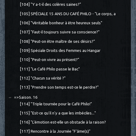
[104] "Y a-t-il des colères saines?"
[105] SPÉCIALE 15 ANS DU CAFÉ PHILO - "Le corps, a
[106] "Véritable bonheur à être heureux seuls"
[107] "Faut-il toujours suivre sa conscience?"
[108] "Peut-on être maître de ses désirs?"
[109] Spéciale Droits des Femmes au Hangar
[110] "Peut-on vivre au présent?"
[111] "Le Café Philo passe le Bac"
[112] "Chacun sa vérité ?"
[113] "Prendre son temps est-ce le perdre?"
=>Saison. 16
[114] "Triple tournée pour le Café Philo!"
[115] "Est-ce qu'il n'y a que les imbéciles..."
[116] "L'émotion est-elle un obstacle à la raison?
[117] Rencontre à la Journée "F'âme(s)"