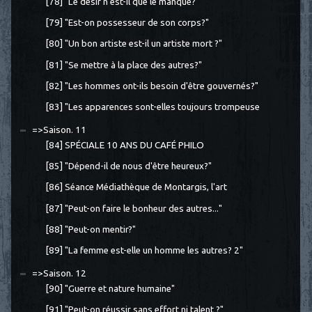
[78] "Le désir n'est-il que le manque?"
[79] "Est-on possesseur de son corps?"
[80] "Un bon artiste est-il un artiste mort ?"
[81] "Se mettre à la place des autres?"
[82] "Les hommes ont-ils besoin d'être gouvernés?"
[83] "Les apparences sont-elles toujours trompeuse
=>Saison. 11
[84] SPÉCIALE 10 ANS DU CAFÉ PHILO
[85] "Dépend-il de nous d'être heureux?"
[86] Séance Médiathèque de Montargis, l'art
[87] "Peut-on faire le bonheur des autres..."
[88] "Peut-on mentir?"
[89] "La femme est-elle un homme les autres? 2"
=>Saison. 12
[90] "Guerre et nature humaine"
[91] "Peut-on réussir sans effort ni talent ?"