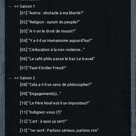
=> Saison 1
[01] "Autrui : obstacle à ma liberté?"
[02] "Religion : opium du peuple?"
[03] "A-t-on le droit de mourir?"
[04] "Y a-t-il un Humanisme aujourd'hui?"
[05] "L'éducation à la non-violence..."
[06] "Le café philo passe le bac-Le travail"
[07] "Faut-il brûler Freud?"
=> Saison 2
[08] "Cela a-t-il un sens de philosopher?"
[09] "Engagement(s)..."
[10] "Le Père Noël est-il un imposteur?"
[11] "Indignez-vous (?)"
[12] "L'art : à quoi ça sert?"
[13] "1er avril : Parlons sérieux, parlons rire"