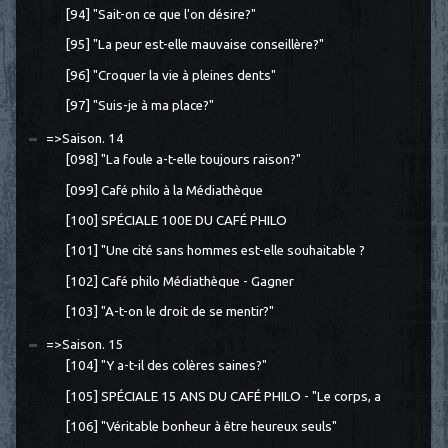
[94] "Sait-on ce que l'on désire?"
[95] "La peur est-elle mauvaise conseillère?"
[96] "Croquer la vie à pleines dents"
[97] "Suis-je à ma place?"
=>Saison. 14
[098] "La foule a-t-elle toujours raison?"
[099] Café philo à la Médiathèque
[100] SPÉCIALE 100E DU CAFÉ PHILO
[101] "Une cité sans hommes est-elle souhaitable ?
[102] Café philo Médiathèque - Gagner
[103] "A-t-on le droit de se mentir?"
=>Saison. 15
[104] "Y a-t-il des colères saines?"
[105] SPÉCIALE 15 ANS DU CAFÉ PHILO - "Le corps, a
[106] "Véritable bonheur à être heureux seuls"