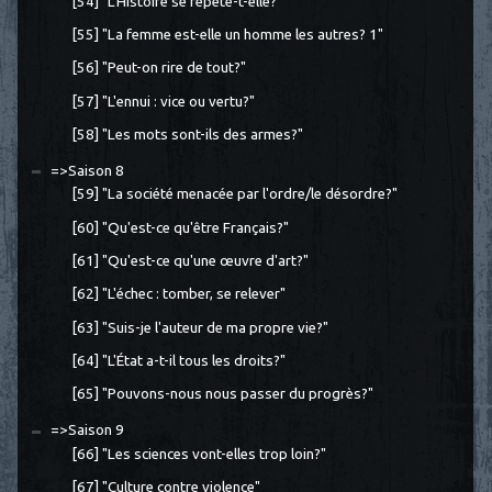
[54] "L'Histoire se répète-t-elle?"
[55] "La femme est-elle un homme les autres? 1"
[56] "Peut-on rire de tout?"
[57] "L'ennui : vice ou vertu?"
[58] "Les mots sont-ils des armes?"
=>Saison 8
[59] "La société menacée par l'ordre/le désordre?"
[60] "Qu'est-ce qu'être Français?"
[61] "Qu'est-ce qu'une œuvre d'art?"
[62] "L'échec : tomber, se relever"
[63] "Suis-je l'auteur de ma propre vie?"
[64] "L'État a-t-il tous les droits?"
[65] "Pouvons-nous nous passer du progrès?"
=>Saison 9
[66] "Les sciences vont-elles trop loin?"
[67] "Culture contre violence"