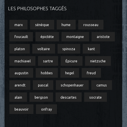
LES PHILOSOPHES TAGGÉS
marx
sénèque
hume
rousseau
foucault
épictète
montaigne
aristote
platon
voltaire
spinoza
kant
machiavel
sartre
Épicure
nietzsche
augustin
hobbes
hegel
freud
arendt
pascal
schopenhauer
camus
alain
bergson
descartes
socrate
beauvoir
onfray