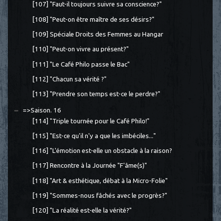
[107] "Faut-il toujours suivre sa conscience?"
[108] "Peut-on être maître de ses désirs?"
[109] Spéciale Droits des Femmes au Hangar
[110] "Peut-on vivre au présent?"
[111] "Le Café Philo passe le Bac"
[112] "Chacun sa vérité ?"
[113] "Prendre son temps est-ce le perdre?"
=>Saison. 16
[114] "Triple tournée pour le Café Philo!"
[115] "Est-ce qu'il n'y a que les imbéciles..."
[116] "L'émotion est-elle un obstacle à la raison?
[117] Rencontre à la Journée "F'âme(s)"
[118] "Art & esthétique, débat à la Micro-Folie"
[119] "Sommes-nous fâchés avec le progrès?"
[120] "La réalité est-elle la vérité?"