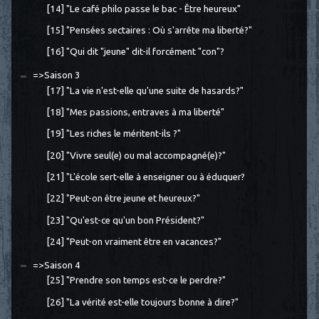
[14] "Le café philo passe le bac - Être heureux"
[15] "Pensées sectaires : Où s'arrête ma liberté?"
[16] "Qui dit "jeune" dit-il forcément "con"?
=>Saison 3
[17] "La vie n'est-elle qu'une suite de hasards?"
[18] "Mes passions, entraves à ma liberté"
[19] "Les riches le méritent-ils ?"
[20] "Vivre seul(e) ou mal accompagné(e)?"
[21] "L'école sert-elle à enseigner ou à éduquer?
[22] "Peut-on être jeune et heureux?"
[23] "Qu'est-ce qu'un bon Président?"
[24] "Peut-on vraiment être en vacances?"
=>Saison 4
[25] "Prendre son temps est-ce le perdre?"
[26] "La vérité est-elle toujours bonne à dire?"