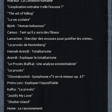
Malraux : La Condition humaine
"L’explication entraîne-t-elle l’excuse ?"
"The act of killing"
"La vie scolaire"
Björk : "Human behaviour"
Camus : Tant qu'il y aura des fléaux
Lamartine : Chercher des excuses pour justifier les crimes...
"Le procès de Nuremberg"
Hannah Arendt : Totalitarisme
Arendt : Expliquer le totalitarisme
"Le Procès (Kafka) : Une analyse existentialiste"
"Le procès"
"Chostakovitch : Symphonie n°5 en ré mineur op. 47"
Primo Levi : Expliquer l'injustifiable
Kafka : "Le procès"
"Justify My Love"
"Shutter Island"
Hume : Le raisonnement