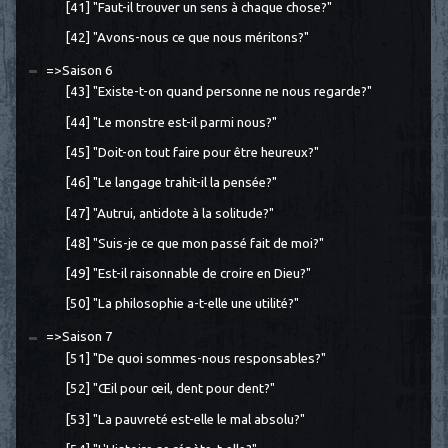
[41] "Faut-il trouver un sens à chaque chose?"
[42] "Avons-nous ce que nous méritons?"
=>Saison 6
[43] "Existe-t-on quand personne ne nous regarde?"
[44] "Le monstre est-il parmi nous?"
[45] "Doit-on tout faire pour être heureux?"
[46] "Le langage trahit-il la pensée?"
[47] "Autrui, antidote à la solitude?"
[48] "Suis-je ce que mon passé fait de moi?"
[49] "Est-il raisonnable de croire en Dieu?"
[50] "La philosophie a-t-elle une utilité?"
=>Saison 7
[51] "De quoi sommes-nous responsables?"
[52] "Œil pour œil, dent pour dent?"
[53] "La pauvreté est-elle le mal absolu?"