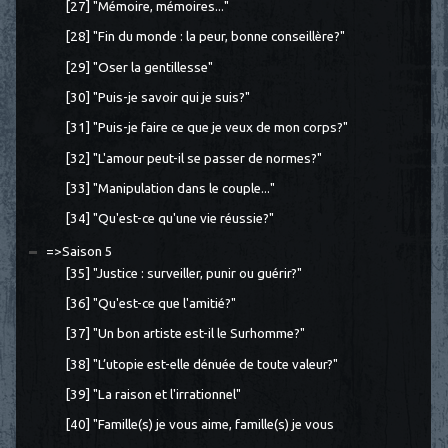
[27] "Mémoire, mémoires..."
[28] "Fin du monde : la peur, bonne conseillère?"
[29] "Oser la gentillesse"
[30] "Puis-je savoir qui je suis?"
[31] "Puis-je faire ce que je veux de mon corps?"
[32] "L'amour peut-il se passer de normes?"
[33] "Manipulation dans le couple..."
[34] "Qu'est-ce qu'une vie réussie?"
=>Saison 5
[35] "Justice : surveiller, punir ou guérir?"
[36] "Qu'est-ce que l'amitié?"
[37] "Un bon artiste est-il le Surhomme?"
[38] "L’utopie est-elle dénuée de toute valeur?"
[39] "La raison et l'irrationnel"
[40] "Famille(s) je vous aime, famille(s) je vous