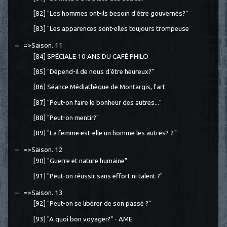
[82] "Les hommes ont-ils besoin d'être gouvernés?"
[83] "Les apparences sont-elles toujours trompeuse
=>Saison. 11
[84] SPÉCIALE 10 ANS DU CAFÉ PHILO
[85] "Dépend-il de nous d'être heureux?"
[86] Séance Médiathèque de Montargis, l'art
[87] "Peut-on faire le bonheur des autres..."
[88] "Peut-on mentir?"
[89] "La femme est-elle un homme les autres? 2"
=>Saison. 12
[90] "Guerre et nature humaine"
[91] "Peut-on réussir sans effort ni talent ?"
=>Saison. 13
[92] "Peut-on se libérer de son passé ?"
[93] "A quoi bon voyager?" - AME