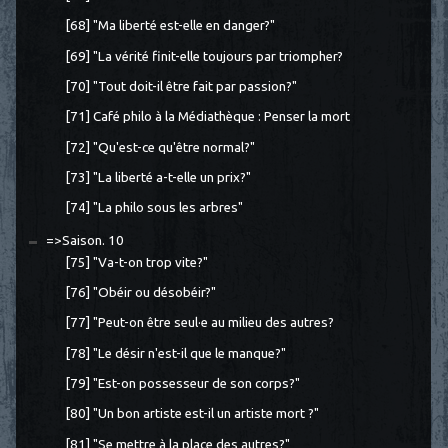
[68] "Ma liberté est-elle en danger?"
[69] "La vérité finit-elle toujours par triompher?
[70] "Tout doit-il être fait par passion?"
[71] Café philo à la Médiathèque : Penser la mort
[72] "Qu'est-ce qu'être normal?"
[73] "La liberté a-t-elle un prix?"
[74] "La philo sous les arbres"
=>Saison. 10
[75] "Va-t-on trop vite?"
[76] "Obéir ou désobéir?"
[77] "Peut-on être seul·e au milieu des autres?
[78] "Le désir n'est-il que le manque?"
[79] "Est-on possesseur de son corps?"
[80] "Un bon artiste est-il un artiste mort ?"
[81] "Se mettre à la place des autres?"