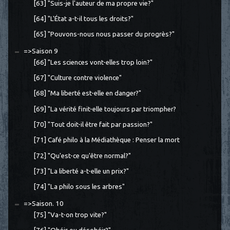
[63] "Suis-je l'auteur de ma propre vie?"
[64] "L'État a-t-il tous les droits?"
[65] "Pouvons-nous nous passer du progrès?"
=>Saison 9
[66] "Les sciences vont-elles trop loin?"
[67] "Culture contre violence"
[68] "Ma liberté est-elle en danger?"
[69] "La vérité finit-elle toujours par triompher?
[70] "Tout doit-il être fait par passion?"
[71] Café philo à la Médiathèque : Penser la mort
[72] "Qu'est-ce qu'être normal?"
[73] "La liberté a-t-elle un prix?"
[74] "La philo sous les arbres"
=>Saison. 10
[75] "Va-t-on trop vite?"