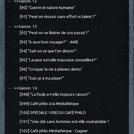
=>Saison. 12
[90] "Guerre et nature humaine"
[91] "Peut-on réussir sans effort ni talent ?"
=>Saison. 13
[92] "Peut-on se libérer de son passé ?"
[93] "A quoi bon voyager?" - AME
[94] "Sait-on ce que l'on désire?"
[95] "La peur est-elle mauvaise conseillère?"
[96] "Croquer la vie à pleines dents"
[97] "Suis-je à ma place?"
=>Saison. 14
[098] "La foule a-t-elle toujours raison?"
[099] Café philo à la Médiathèque
[100] SPÉCIALE 100E DU CAFÉ PHILO
[101] "Une cité sans hommes est-elle souhaitable ?
[102] Café philo Médiathèque - Gagner