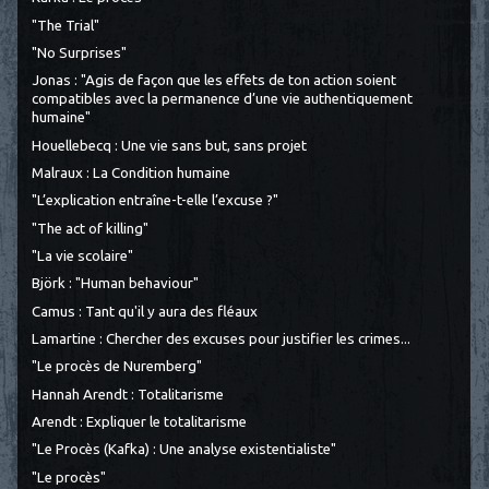
"The Trial"
"No Surprises"
Jonas : "Agis de façon que les effets de ton action soient
compatibles avec la permanence d’une vie authentiquement
humaine"
Houellebecq : Une vie sans but, sans projet
Malraux : La Condition humaine
"L’explication entraîne-t-elle l’excuse ?"
"The act of killing"
"La vie scolaire"
Björk : "Human behaviour"
Camus : Tant qu'il y aura des fléaux
Lamartine : Chercher des excuses pour justifier les crimes...
"Le procès de Nuremberg"
Hannah Arendt : Totalitarisme
Arendt : Expliquer le totalitarisme
"Le Procès (Kafka) : Une analyse existentialiste"
"Le procès"