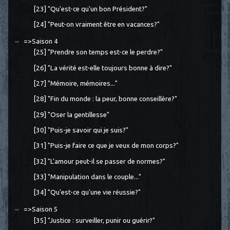
[23] "Qu'est-ce qu'un bon Président?"
[24] "Peut-on vraiment être en vacances?"
=>Saison 4
[25] "Prendre son temps est-ce le perdre?"
[26] "La vérité est-elle toujours bonne à dire?"
[27] "Mémoire, mémoires..."
[28] "Fin du monde : la peur, bonne conseillère?"
[29] "Oser la gentillesse"
[30] "Puis-je savoir qui je suis?"
[31] "Puis-je faire ce que je veux de mon corps?"
[32] "L'amour peut-il se passer de normes?"
[33] "Manipulation dans le couple..."
[34] "Qu'est-ce qu'une vie réussie?"
=>Saison 5
[35] "Justice : surveiller, punir ou guérir?"