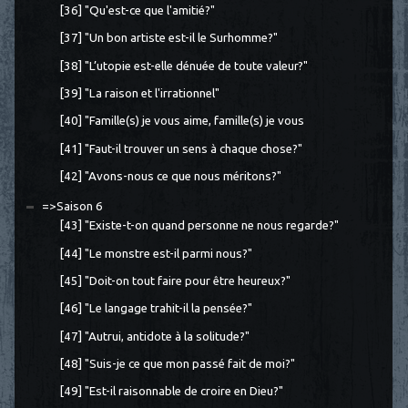
[36] "Qu'est-ce que l'amitié?"
[37] "Un bon artiste est-il le Surhomme?"
[38] "L’utopie est-elle dénuée de toute valeur?"
[39] "La raison et l'irrationnel"
[40] "Famille(s) je vous aime, famille(s) je vous
[41] "Faut-il trouver un sens à chaque chose?"
[42] "Avons-nous ce que nous méritons?"
=>Saison 6
[43] "Existe-t-on quand personne ne nous regarde?"
[44] "Le monstre est-il parmi nous?"
[45] "Doit-on tout faire pour être heureux?"
[46] "Le langage trahit-il la pensée?"
[47] "Autrui, antidote à la solitude?"
[48] "Suis-je ce que mon passé fait de moi?"
[49] "Est-il raisonnable de croire en Dieu?"