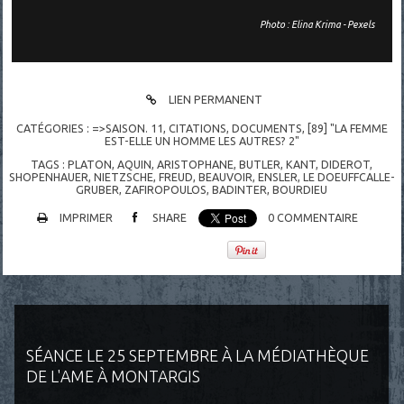
Photo : Elina Krima - Pexels
LIEN PERMANENT
CATÉGORIES :
=>SAISON. 11
,
CITATIONS
,
DOCUMENTS
,
[89] "LA FEMME
EST-ELLE UN HOMME LES AUTRES? 2"
TAGS :
PLATON
,
AQUIN
,
ARISTOPHANE
,
BUTLER
,
KANT
,
DIDEROT
,
SHOPENHAUER
,
NIETZSCHE
,
FREUD
,
BEAUVOIR
,
ENSLER
,
LE DOEUFFCALLE-
GRUBER
,
ZAFIROPOULOS
,
BADINTER
,
BOURDIEU
IMPRIMER
SHARE
0
COMMENTAIRE
SÉANCE LE 25 SEPTEMBRE À LA MÉDIATHÈQUE
DE L'AME À MONTARGIS