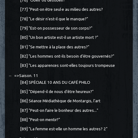
[76] "Obéir ou désobéir?"
[77] "Peut-on être seul·e au milieu des autres?
[78] "Le désir n'est-il que le manque?"
[79] "Est-on possesseur de son corps?"
[80] "Un bon artiste est-il un artiste mort ?"
[81] "Se mettre à la place des autres?"
[82] "Les hommes ont-ils besoin d'être gouvernés?"
[83] "Les apparences sont-elles toujours trompeuse
=>Saison. 11
[84] SPÉCIALE 10 ANS DU CAFÉ PHILO
[85] "Dépend-il de nous d'être heureux?"
[86] Séance Médiathèque de Montargis, l'art
[87] "Peut-on faire le bonheur des autres..."
[88] "Peut-on mentir?"
[89] "La femme est-elle un homme les autres? 2"