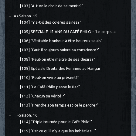
[103] "A-t-on le droit de se mentir?"
=>Saison. 15
[104] "Y a-t-il des colères saines?"
[105] SPÉCIALE 15 ANS DU CAFÉ PHILO - "Le corps, a
[106] "Véritable bonheur à être heureux seuls"
[107] "Faut-il toujours suivre sa conscience?"
[108] "Peut-on être maître de ses désirs?"
[109] Spéciale Droits des Femmes au Hangar
[110] "Peut-on vivre au présent?"
[111] "Le Café Philo passe le Bac"
[112] "Chacun sa vérité ?"
[113] "Prendre son temps est-ce le perdre?"
=>Saison. 16
[114] "Triple tournée pour le Café Philo!"
[115] "Est-ce qu'il n'y a que les imbéciles..."