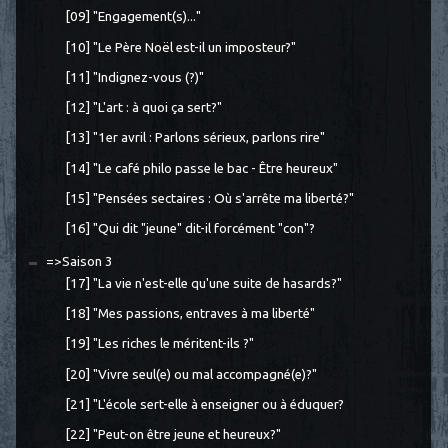
[09] "Engagement(s)..."
[10] "Le Père Noël est-il un imposteur?"
[11] "Indignez-vous (?)"
[12] "L'art : à quoi ça sert?"
[13] "1er avril : Parlons sérieux, parlons rire"
[14] "Le café philo passe le bac - Être heureux"
[15] "Pensées sectaires : Où s'arrête ma liberté?"
[16] "Qui dit "jeune" dit-il forcément "con"?
=>Saison 3
[17] "La vie n'est-elle qu'une suite de hasards?"
[18] "Mes passions, entraves à ma liberté"
[19] "Les riches le méritent-ils ?"
[20] "Vivre seul(e) ou mal accompagné(e)?"
[21] "L'école sert-elle à enseigner ou à éduquer?
[22] "Peut-on être jeune et heureux?"