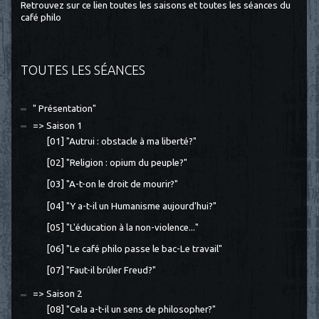
Retrouvez sur ce lien toutes les saisons et toutes les séances du
café philo
TOUTES LES SÉANCES
" Présentation"
=> Saison 1
[01] "Autrui : obstacle à ma liberté?"
[02] "Religion : opium du peuple?"
[03] "A-t-on le droit de mourir?"
[04] "Y a-t-il un Humanisme aujourd'hui?"
[05] "L'éducation à la non-violence..."
[06] "Le café philo passe le bac-Le travail"
[07] "Faut-il brûler Freud?"
=> Saison 2
[08] "Cela a-t-il un sens de philosopher?"