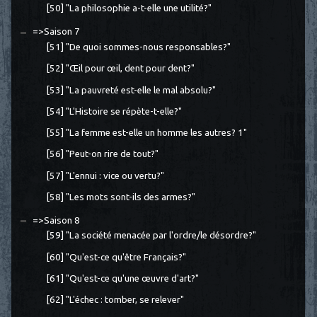
[50] "La philosophie a-t-elle une utilité?"
=>Saison 7
[51] "De quoi sommes-nous responsables?"
[52] "Œil pour œil, dent pour dent?"
[53] "La pauvreté est-elle le mal absolu?"
[54] "L'Histoire se répète-t-elle?"
[55] "La femme est-elle un homme les autres? 1"
[56] "Peut-on rire de tout?"
[57] "L'ennui : vice ou vertu?"
[58] "Les mots sont-ils des armes?"
=>Saison 8
[59] "La société menacée par l'ordre/le désordre?"
[60] "Qu'est-ce qu'être Français?"
[61] "Qu'est-ce qu'une œuvre d'art?"
[62] "L'échec : tomber, se relever"