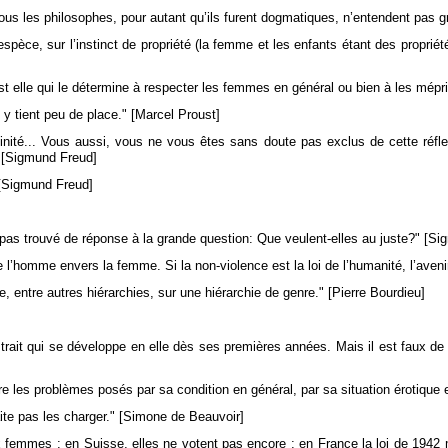
tous les philosophes, pour autant qu’ils furent dogmatiques, n’entendent pas
espèce, sur l’instinct de propriété (la femme et les enfants étant des propriét
 elle qui le détermine à respecter les femmes en général ou bien à les méprise
 tient peu de place." [Marcel Proust]
inité... Vous aussi, vous ne vous êtes sans doute pas exclus de cette réf
 [Sigmund Freud]
" [Sigmund Freud]
s pas trouvé de réponse à la grande question: Que veulent-elles au juste?" [S
 de l’homme envers la femme. Si la non-violence est la loi de l’humanité, l’ave
e, entre autres hiérarchies, sur une hiérarchie de genre." [Pierre Bourdieu]
trait qui se développe en elle dès ses premières années. Mais il est faux de p
 les problèmes posés par sa condition en général, par sa situation érotique e
te pas les charger." [Simone de Beauvoir]
ux femmes : en Suisse, elles ne votent pas encore ; en France la loi de 1942 