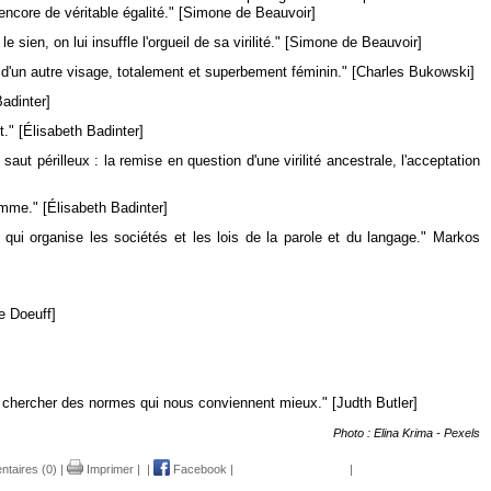
 encore de véritable égalité." [Simone de Beauvoir]
 sien, on lui insuffle l'orgueil de sa virilité." [Simone de Beauvoir]
 d'un autre visage, totalement et superbement féminin." [Charles Bukowski]
Badinter]
t." [Élisabeth Badinter]
aut périlleux : la remise en question d'une virilité ancestrale, l'acceptation
emme." [Élisabeth Badinter]
ui organise les sociétés et les lois de la parole et du langage." Markos
e Doeuff]
chercher des normes qui nous conviennent mieux." [Judth Butler]
Photo : Elina Krima - Pexels
taires (0)
|
Imprimer
|
|
Facebook
|
|