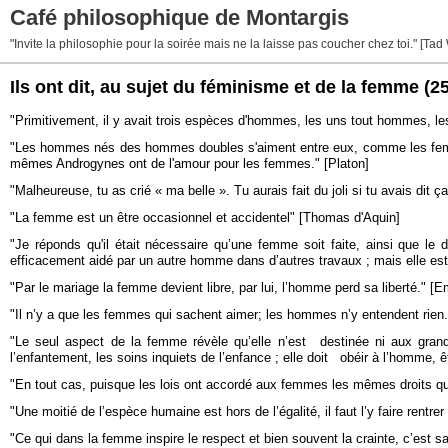
Café philosophique de Montargis
"Invite la philosophie pour la soirée mais ne la laisse pas coucher chez toi." [Tad
Ils ont dit, au sujet du féminisme et de la femme
(2
"Primitivement, il y avait trois espèces d'hommes, les uns tout hommes, le
"Les hommes nés des hommes doubles s'aiment entre eux, comme les fe
mêmes Androgynes ont de l'amour pour les femmes." [Platon]
"Malheureuse, tu as crié « ma belle ». Tu aurais fait du joli si tu avais dit 
"La femme est un être occasionnel et accidentel" [Thomas d'Aquin]
"Je réponds qu'il était nécessaire qu’une femme soit faite, ainsi que l
efficacement aidé par un autre homme dans d’autres travaux ; mais elle est
"Par le mariage la femme devient libre, par lui, l’homme perd sa liberté." 
"Il n’y a que les femmes qui sachent aimer; les hommes n’y entendent rien.
"Le seul aspect de la femme révèle qu’elle n’est destinée ni aux grands
l’enfantement, les soins inquiets de l’enfance ; elle doit obéir à l’homme
"En tout cas, puisque les lois ont accordé aux femmes les mêmes droits qu’
"Une moitié de l’espèce humaine est hors de l’égalité, il faut l’y faire rentr
"Ce qui dans la femme inspire le respect et bien souvent la crainte, c’est sa 