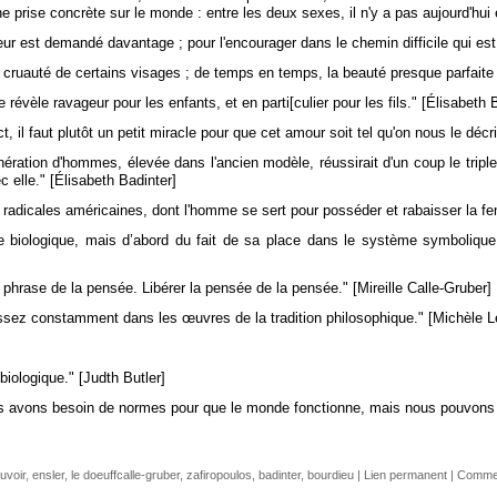
ne prise concrète sur le monde : entre les deux sexes, il n'y a pas aujourd'hui
ur est demandé davantage ; pour l'encourager dans le chemin difficile qui est le
a cruauté de certains visages ; de temps en temps, la beauté presque parfaite
 révèle ravageur pour les enfants, et en parti[culier pour les fils." [Élisabeth 
, il faut plutôt un petit miracle pour que cet amour soit tel qu'on nous le décri
ration d'hommes, élevée dans l'ancien modèle, réussirait d'un coup le triple s
c elle." [Élisabeth Badinter]
 radicales américaines, dont l'homme se sert pour posséder et rabaisser la f
iologique, mais d’abord du fait de sa place dans le système symbolique q
la phrase de la pensée. Libérer la pensée de la pensée." [Mireille Calle-Gruber]
t assez constamment dans les œuvres de la tradition philosophique." [Michèle L
iologique." [Judth Butler]
s avons besoin de normes pour que le monde fonctionne, mais nous pouvons 
uvoir
,
ensler
,
le doeuffcalle-gruber
,
zafiropoulos
,
badinter
,
bourdieu
|
Lien permanent
|
Commen