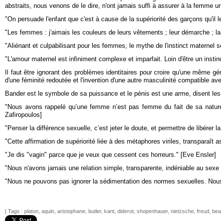
abstraits, nous venons de le dire, n'ont jamais suffi à assurer à la femme u
"On persuade l'enfant que c'est à cause de la supériorité des garçons qu'il le
"Les femmes : j'aimais les couleurs de leurs vêtements ; leur démarche ; l
"Aliénant et culpabilisant pour les femmes, le mythe de l'instinct maternel se
"L'amour maternel est infiniment complexe et imparfait. Loin d'être un instinct
Il faut être ignorant des problèmes identitaires pour croire qu'une même géné
d'une féminité redoutée et l'invention d'une autre masculinité compatible ave
Bander est le symbole de sa puissance et le pénis est une arme, disent les
"Nous avons rappelé qu’une femme n’est pas femme du fait de sa nature b
Zafiropoulos]
"Penser la différence sexuelle, c’est jeter le doute, et permettre de libérer 
"Cette affirmation de supériorité liée à des métaphores viriles, transparaî
"Je dis "vagin" parce que je veux que cessent ces horreurs." [Eve Ensler]
"Nous n'avons jamais une relation simple, transparente, indéniable au sexe b
"Nous ne pouvons pas ignorer la sédimentation des normes sexuelles. Nou
| Tags :
platon
,
aquin
,
aristophane
,
butler
,
kant
,
diderot
,
shopenhauer
,
nietzsche
,
freud
,
bea