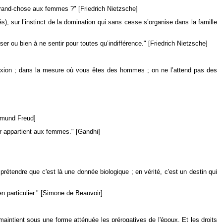
 grand-chose aux femmes ?" [Friedrich Nietzsche]
és), sur l’instinct de la domination qui sans cesse s’organise dans la famille
r ou bien à ne sentir pour toutes qu’indifférence." [Friedrich Nietzsche]
lexion ; dans la mesure où vous êtes des hommes ; on ne l’attend pas des
igmund Freud]
nir appartient aux femmes." [Gandhi]
rétendre que c'est là une donnée biologique ; en vérité, c'est un destin qui
n particulier." [Simone de Beauvoir]
maintient sous une forme atténuée les prérogatives de l'époux. Et les droits