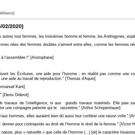
 Williams]
5/02/2020)
s autres tout femmes, les troisièmes homme et femme, les Androgynes, espèce 
mmes nées des femmes doubles s'aiment entre elles, comme les femmes n
ça à l’assemblée !" [Aristophane]
e disent les Écritures, une aide pour l’homme ; en réalité pas comme une c
 une aide au travail de reproduction." [Thomas d'Aquin]
[Emmanuel Kant]
" [Denis Diderot]
 travaux de l’intelligence, ni aux grands travaux matériels. Elle paie sa
, être une compagne patiente qui le rassérène." [Arthur Schopenhauer]
aux hommes, elles auraient bien dû aussi leur conférer une raison virile." [
er : donner pour contrepoids au droit de l’homme le droit de la femme." [Victor 
nature, plus « naturelle » que celle de l’homme (...) [et] le caractère insaisiss