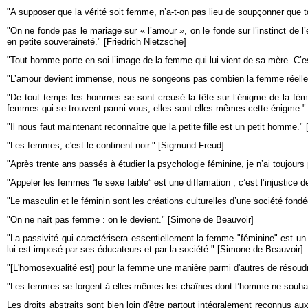
"A supposer que la vérité soit femme, n’a-t-on pas lieu de soupçonner que 
"On ne fonde pas le mariage sur « l’amour », on le fonde sur l’instinct de l’
en petite souveraineté." [Friedrich Nietzsche]
"Tout homme porte en soi l’image de la femme qui lui vient de sa mère. C’est
"L’amour devient immense, nous ne songeons pas combien la femme réelle y
"De tout temps les hommes se sont creusé la tête sur l’énigme de la fém
femmes qui se trouvent parmi vous, elles sont elles-mêmes cette énigme."
"Il nous faut maintenant reconnaître que la petite fille est un petit homme.
"Les femmes, c'est le continent noir." [Sigmund Freud]
"Après trente ans passés à étudier la psychologie féminine, je n’ai toujour
"Appeler les femmes “le sexe faible” est une diffamation ; c’est l’injustice
"Le masculin et le féminin sont les créations culturelles d’une société fondé
"On ne naît pas femme : on le devient." [Simone de Beauvoir]
"La passivité qui caractérisera essentiellement la femme "féminine" est un 
lui est imposé par ses éducateurs et par la société." [Simone de Beauvoir]
"[L'homosexualité est] pour la femme une manière parmi d'autres de résoudre
"Les femmes se forgent à elles-mêmes les chaînes dont l’homme ne souhai
Les droits abstraits sont bien loin d'être partout intégralement reconnus a