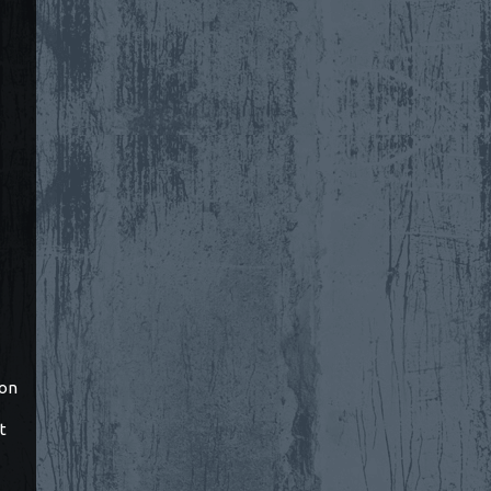
ton
t