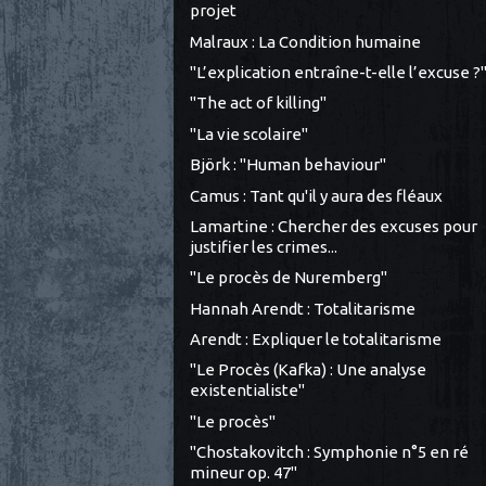
projet
Malraux : La Condition humaine
"L’explication entraîne-t-elle l’excuse ?
"The act of killing"
"La vie scolaire"
Björk : "Human behaviour"
Camus : Tant qu'il y aura des fléaux
Lamartine : Chercher des excuses pour
justifier les crimes...
"Le procès de Nuremberg"
Hannah Arendt : Totalitarisme
Arendt : Expliquer le totalitarisme
"Le Procès (Kafka) : Une analyse
existentialiste"
"Le procès"
"Chostakovitch : Symphonie n°5 en ré
mineur op. 47"