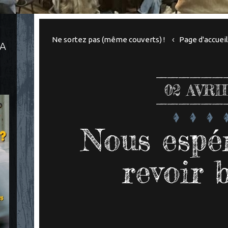
Ne sortez pas (même couverts) !
Page d'accuei
LA
02
AVRI
Nous espé
revoir 