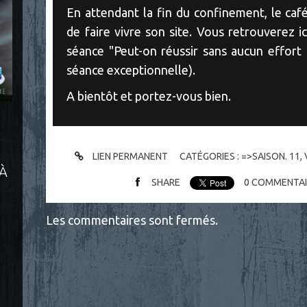
En attendant la fin du confinement, le ca
de faire vivre son site. Vous retrouverez 
séance "Peut-on réussir sans aucun effort 
séance exceptionnelle).
A bientôt et portez-vous bien.
LIEN PERMANENT
CATÉGORIES :
=>SAISON. 11
,
 À
SHARE
0
COMMENTAI
Les commentaires sont fermés.