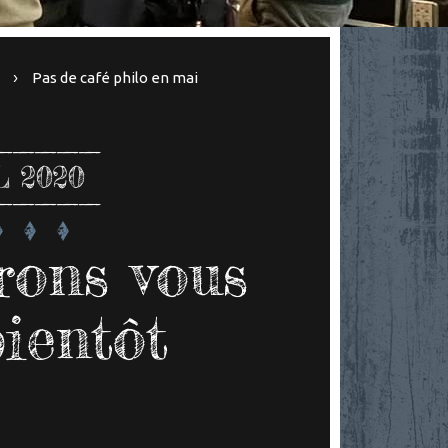
l
Pas de café philo en mai
L 2020
rons vous
bientôt