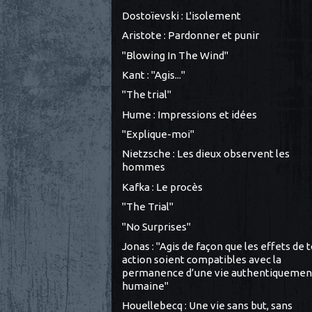
Dostoïevski : L'isolement
Aristote : Pardonner et punir
"Blowing In The Wind"
Kant : "Agis..."
"The trial"
Hume : Impressions et idées
"Explique-moi"
Nietzsche : Les dieux observent les
hommes
Kafka : Le procès
"The Trial"
"No Surprises"
Jonas : "Agis de façon que les effets de 
action soient compatibles avec la
permanence d’une vie authentiquemen
humaine"
Houellebecq : Une vie sans but, sans