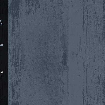
e
ce
ou
?"