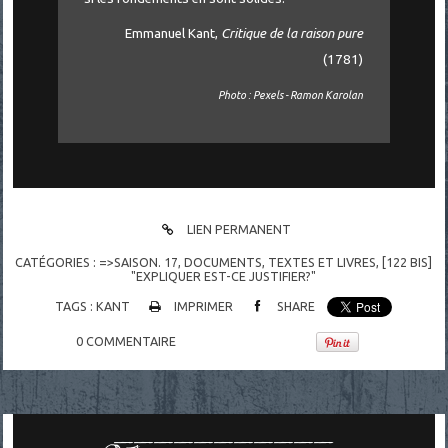
Emmanuel Kant,
Critique de la raison pure
(1781)
Photo : Pexels - Ramon Karolan
LIEN PERMANENT
CATÉGORIES :
=>SAISON. 17
,
DOCUMENTS
,
TEXTES ET LIVRES
,
[122 BIS]
"EXPLIQUER EST-CE JUSTIFIER?"
TAGS :
KANT
IMPRIMER
SHARE
0
COMMENTAIRE