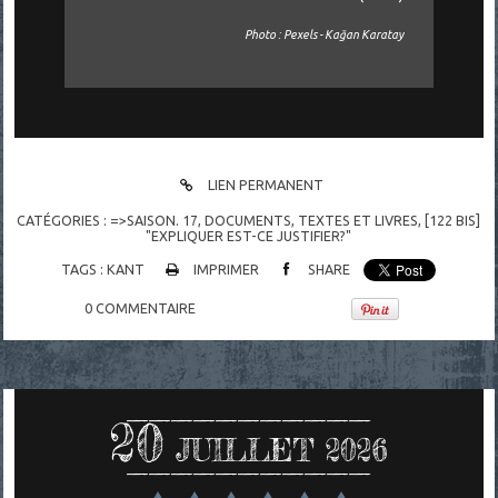
Photo : Pexels - Kağan Karatay
LIEN PERMANENT
CATÉGORIES :
=>SAISON. 17
,
DOCUMENTS
,
TEXTES ET LIVRES
,
[122 BIS]
"EXPLIQUER EST-CE JUSTIFIER?"
TAGS :
KANT
IMPRIMER
SHARE
0
COMMENTAIRE
20
JUILLET 2026