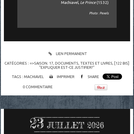
Machiavel,
Le Prince
(1532)
Photo : Pexels
LIEN PERMANENT
CATÉGORIES :
=>SAISON. 17
,
DOCUMENTS
,
TEXTES ET LIVRES
,
[122 BIS]
"EXPLIQUER EST-CE JUSTIFIER?"
TAGS :
MACHIAVEL
IMPRIMER
SHARE
0
COMMENTAIRE
23
JUILLET 2026