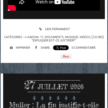
LIEN PERMANENT
CATÉGORIES :
=>SAISON. 17
,
DOCUMENTS
,
MUSIQUE
,
VIDÉOS
,
[122 BIS]
"EXPLIQUER EST-CE JUSTIFIER?"
IMPRIMER
SHARE
0
COMMENTAIRE
27
JUILLET 2026
Muller : La fin justifie-t-elle