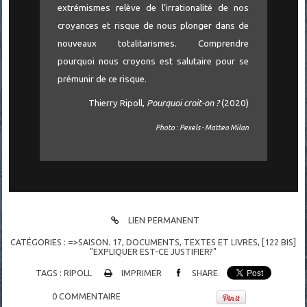
extrémismes relève de l’irrationalité de nos
croyances et risque de nous plonger dans de
nouveaux totalitarismes. Comprendre
pourquoi nous croyons est salutaire pour se
prémunir de ce risque.
Thierry Ripoll,
Pourquoi croit-on ?
(2020)
Photo : Pexels - Matteo Milan
LIEN PERMANENT
CATÉGORIES :
=>SAISON. 17
,
DOCUMENTS
,
TEXTES ET LIVRES
,
[122 BIS]
"EXPLIQUER EST-CE JUSTIFIER?"
TAGS :
RIPOLL
IMPRIMER
SHARE
0
COMMENTAIRE