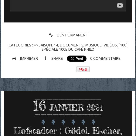
LIEN PERMANENT
CATÉGORIES :
=>SAISON. 14
,
DOCUMENTS
,
MUSIQUE
,
VIDÉOS
,
[100]
SPÉCIALE 100E DU CAFÉ PHILO
IMPRIMER
SHARE
0
COMMENTAIRE
16
JANVIER 2024
Hofstadter : Gödel, Escher,