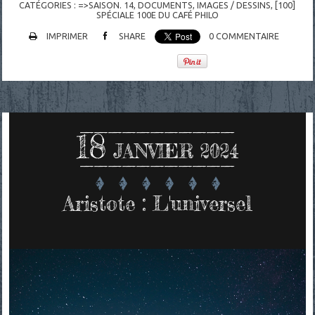
CATÉGORIES :
=>SAISON. 14
,
DOCUMENTS
,
IMAGES / DESSINS
,
[100]
SPÉCIALE 100E DU CAFÉ PHILO
IMPRIMER
SHARE
0
COMMENTAIRE
18
JANVIER 2024
Aristote : L'universel