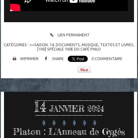
LIEN PERMANENT
CATÉGORIES :
=>SAISON. 14
,
DOCUMENTS
,
MUSIQUE
,
TEXTES ET LIVRES
,
[100] SPÉCIALE 100E DU CAFÉ PHILO
IMPRIMER
SHARE
0
COMMENTAIRE
14
JANVIER 2024
Platon : L'Anneau de Gygès