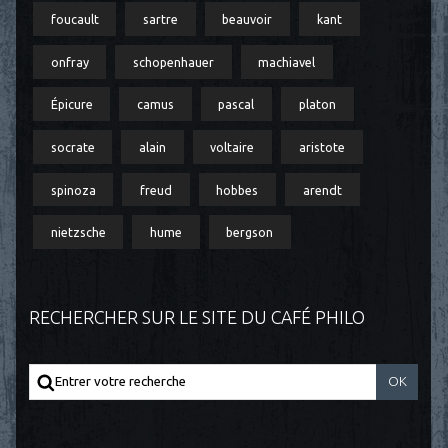
foucault
sartre
beauvoir
kant
onfray
schopenhauer
machiavel
Épicure
camus
pascal
platon
socrate
alain
voltaire
aristote
spinoza
freud
hobbes
arendt
nietzsche
hume
bergson
RECHERCHER SUR LE SITE DU CAFÉ PHILO