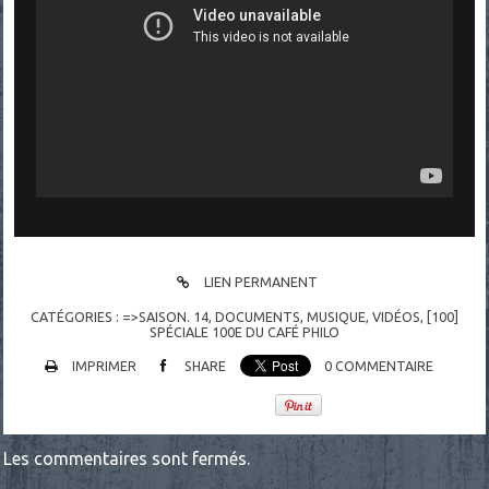
LIEN PERMANENT
CATÉGORIES :
=>SAISON. 14
,
DOCUMENTS
,
MUSIQUE
,
VIDÉOS
,
[100]
SPÉCIALE 100E DU CAFÉ PHILO
IMPRIMER
SHARE
0
COMMENTAIRE
Les commentaires sont fermés.