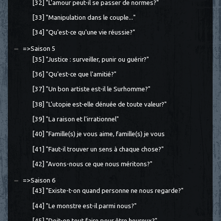
[32] "L'amour peut-il se passer de normes?"
[33] "Manipulation dans le couple..."
[34] "Qu'est-ce qu'une vie réussie?"
=>Saison 5
[35] "Justice : surveiller, punir ou guérir?"
[36] "Qu'est-ce que l'amitié?"
[37] "Un bon artiste est-il le Surhomme?"
[38] "L’utopie est-elle dénuée de toute valeur?"
[39] "La raison et l'irrationnel"
[40] "Famille(s) je vous aime, famille(s) je vous
[41] "Faut-il trouver un sens à chaque chose?"
[42] "Avons-nous ce que nous méritons?"
=>Saison 6
[43] "Existe-t-on quand personne ne nous regarde?"
[44] "Le monstre est-il parmi nous?"
[45] "Doit-on tout faire pour être heureux?"