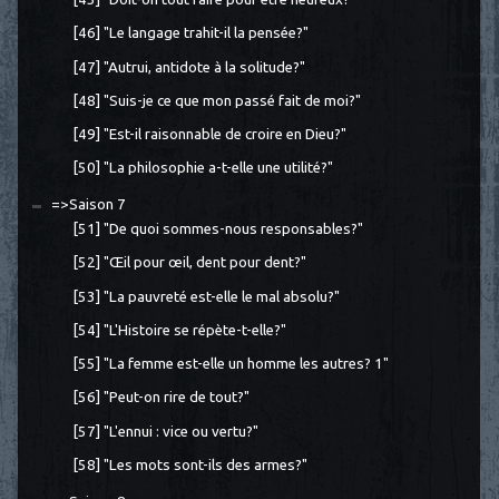
[46] "Le langage trahit-il la pensée?"
[47] "Autrui, antidote à la solitude?"
[48] "Suis-je ce que mon passé fait de moi?"
[49] "Est-il raisonnable de croire en Dieu?"
[50] "La philosophie a-t-elle une utilité?"
=>Saison 7
[51] "De quoi sommes-nous responsables?"
[52] "Œil pour œil, dent pour dent?"
[53] "La pauvreté est-elle le mal absolu?"
[54] "L'Histoire se répète-t-elle?"
[55] "La femme est-elle un homme les autres? 1"
[56] "Peut-on rire de tout?"
[57] "L'ennui : vice ou vertu?"
[58] "Les mots sont-ils des armes?"