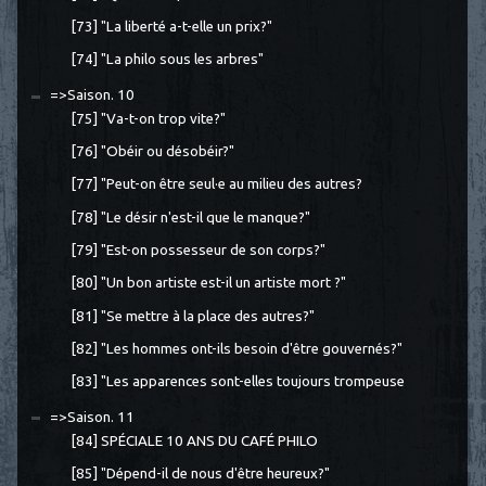
[73] "La liberté a-t-elle un prix?"
[74] "La philo sous les arbres"
=>Saison. 10
[75] "Va-t-on trop vite?"
[76] "Obéir ou désobéir?"
[77] "Peut-on être seul·e au milieu des autres?
[78] "Le désir n'est-il que le manque?"
[79] "Est-on possesseur de son corps?"
[80] "Un bon artiste est-il un artiste mort ?"
[81] "Se mettre à la place des autres?"
[82] "Les hommes ont-ils besoin d'être gouvernés?"
[83] "Les apparences sont-elles toujours trompeuse
=>Saison. 11
[84] SPÉCIALE 10 ANS DU CAFÉ PHILO
[85] "Dépend-il de nous d'être heureux?"