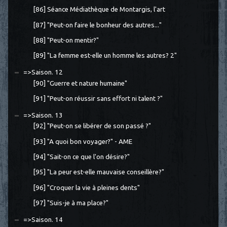
[86] Séance Médiathèque de Montargis, l'art
[87] "Peut-on faire le bonheur des autres..."
[88] "Peut-on mentir?"
[89] "La femme est-elle un homme les autres? 2"
=>Saison. 12
[90] "Guerre et nature humaine"
[91] "Peut-on réussir sans effort ni talent ?"
=>Saison. 13
[92] "Peut-on se libérer de son passé ?"
[93] "A quoi bon voyager?" - AME
[94] "Sait-on ce que l'on désire?"
[95] "La peur est-elle mauvaise conseillère?"
[96] "Croquer la vie à pleines dents"
[97] "Suis-je à ma place?"
=>Saison. 14