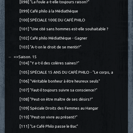
[098] "La foule a-t-elle toujours raison?"
[099] Café philo à la Médiathèque
[100] SPÉCIALE 100E DU CAFÉ PHILO
[101] "Une cité sans hommes est-elle souhaitable ?
[102] Café philo Médiathèque - Gagner
[103] "A-t-on le droit de se mentir?"
=>Saison. 15
[104] "Y a-t-il des colères saines?"
[105] SPÉCIALE 15 ANS DU CAFÉ PHILO - "Le corps, a
[106] "Véritable bonheur à être heureux seuls"
[107] "Faut-il toujours suivre sa conscience?"
[108] "Peut-on être maître de ses désirs?"
[109] Spéciale Droits des Femmes au Hangar
[110] "Peut-on vivre au présent?"
[111] "Le Café Philo passe le Bac"