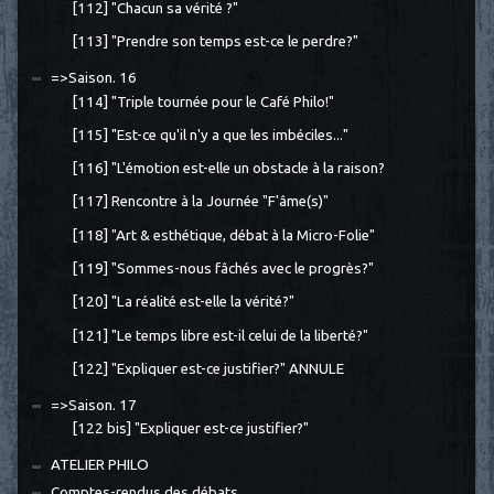
[112] "Chacun sa vérité ?"
[113] "Prendre son temps est-ce le perdre?"
=>Saison. 16
[114] "Triple tournée pour le Café Philo!"
[115] "Est-ce qu'il n'y a que les imbéciles..."
[116] "L'émotion est-elle un obstacle à la raison?
[117] Rencontre à la Journée "F'âme(s)"
[118] "Art & esthétique, débat à la Micro-Folie"
[119] "Sommes-nous fâchés avec le progrès?"
[120] "La réalité est-elle la vérité?"
[121] "Le temps libre est-il celui de la liberté?"
[122] "Expliquer est-ce justifier?" ANNULE
=>Saison. 17
[122 bis] "Expliquer est-ce justifier?"
ATELIER PHILO
Comptes-rendus des débats