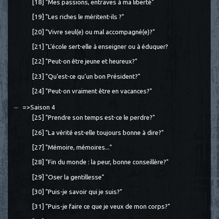
[18] "Mes passions, entraves à ma liberté"
[19] "Les riches le méritent-ils ?"
[20] "Vivre seul(e) ou mal accompagné(e)?"
[21] "L'école sert-elle à enseigner ou à éduquer?
[22] "Peut-on être jeune et heureux?"
[23] "Qu'est-ce qu'un bon Président?"
[24] "Peut-on vraiment être en vacances?"
=>Saison 4
[25] "Prendre son temps est-ce le perdre?"
[26] "La vérité est-elle toujours bonne à dire?"
[27] "Mémoire, mémoires..."
[28] "Fin du monde : la peur, bonne conseillère?"
[29] "Oser la gentillesse"
[30] "Puis-je savoir qui je suis?"
[31] "Puis-je faire ce que je veux de mon corps?"