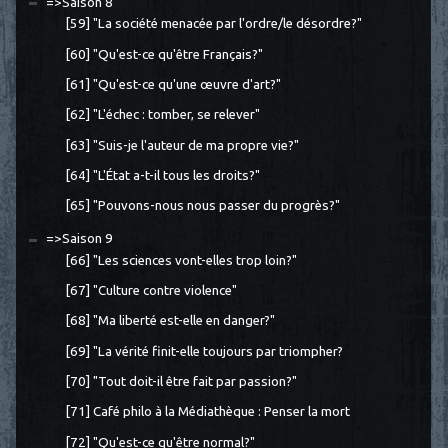
=>Saison 8
[59] "La société menacée par l'ordre/le désordre?"
[60] "Qu'est-ce qu'être Français?"
[61] "Qu'est-ce qu'une œuvre d'art?"
[62] "L'échec : tomber, se relever"
[63] "Suis-je l'auteur de ma propre vie?"
[64] "L'État a-t-il tous les droits?"
[65] "Pouvons-nous nous passer du progrès?"
=>Saison 9
[66] "Les sciences vont-elles trop loin?"
[67] "Culture contre violence"
[68] "Ma liberté est-elle en danger?"
[69] "La vérité finit-elle toujours par triompher?
[70] "Tout doit-il être fait par passion?"
[71] Café philo à la Médiathèque : Penser la mort
[72] "Qu'est-ce qu'être normal?"