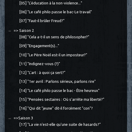
[05] "L'éducation à la non-violence..."
[06] "Le café philo passe le bac-Le travail"
[07] "Faut-il brûler Freud?"
=> Saison 2
[08] "Cela a-t-il un sens de philosopher?"
[09] "Engagement(s)..."
[10] "Le Père Noël est-il un imposteur?"
[11] "Indignez-vous (?)"
[12] "L'art : à quoi ça sert?"
[13] "1er avril : Parlons sérieux, parlons rire"
[14] "Le café philo passe le bac - Être heureux"
[15] "Pensées sectaires : Où s'arrête ma liberté?"
[16] "Qui dit "jeune" dit-il forcément "con"?
=>Saison 3
[17] "La vie n'est-elle qu'une suite de hasards?"