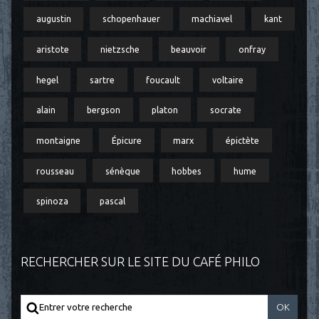
augustin
schopenhauer
machiavel
kant
aristote
nietzsche
beauvoir
onfray
hegel
sartre
foucault
voltaire
alain
bergson
platon
socrate
montaigne
Épicure
marx
épictète
rousseau
sénèque
hobbes
hume
spinoza
pascal
RECHERCHER SUR LE SITE DU CAFÉ PHILO