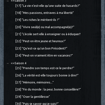
=>Saison 3
[17] "La vie n'est-elle qu'une suite de hasards?"
[18] "Mes passions, entraves à ma liberté"
[19] "Les riches le méritent-ils ?"
[20] "Vivre seul(e) ou mal accompagné(e)?"
[21] "L'école sert-elle à enseigner ou à éduquer?
[22] "Peut-on être jeune et heureux?"
[23] "Qu'est-ce qu'un bon Président?"
[24] "Peut-on vraiment être en vacances?"
=>Saison 4
[25] "Prendre son temps est-ce le perdre?"
[26] "La vérité est-elle toujours bonne à dire?"
[27] "Mémoire, mémoires..."
[28] "Fin du monde : la peur, bonne conseillère?"
[29] "Oser la gentillesse"
[30] "Puis-je savoir qui je suis?"