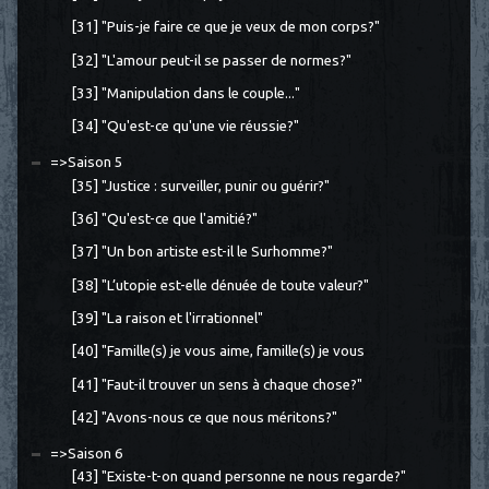
[31] "Puis-je faire ce que je veux de mon corps?"
[32] "L'amour peut-il se passer de normes?"
[33] "Manipulation dans le couple..."
[34] "Qu'est-ce qu'une vie réussie?"
=>Saison 5
[35] "Justice : surveiller, punir ou guérir?"
[36] "Qu'est-ce que l'amitié?"
[37] "Un bon artiste est-il le Surhomme?"
[38] "L’utopie est-elle dénuée de toute valeur?"
[39] "La raison et l'irrationnel"
[40] "Famille(s) je vous aime, famille(s) je vous
[41] "Faut-il trouver un sens à chaque chose?"
[42] "Avons-nous ce que nous méritons?"
=>Saison 6
[43] "Existe-t-on quand personne ne nous regarde?"