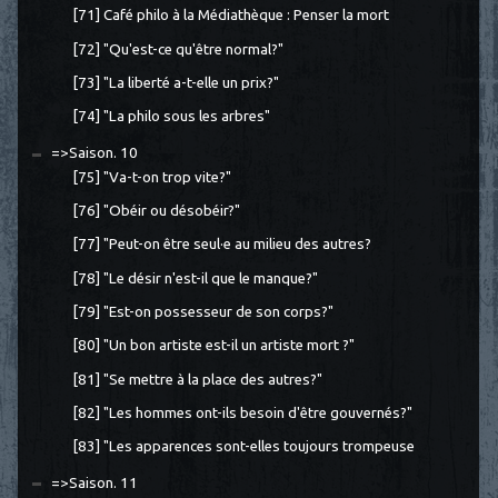
[71] Café philo à la Médiathèque : Penser la mort
[72] "Qu'est-ce qu'être normal?"
[73] "La liberté a-t-elle un prix?"
[74] "La philo sous les arbres"
=>Saison. 10
[75] "Va-t-on trop vite?"
[76] "Obéir ou désobéir?"
[77] "Peut-on être seul·e au milieu des autres?
[78] "Le désir n'est-il que le manque?"
[79] "Est-on possesseur de son corps?"
[80] "Un bon artiste est-il un artiste mort ?"
[81] "Se mettre à la place des autres?"
[82] "Les hommes ont-ils besoin d'être gouvernés?"
[83] "Les apparences sont-elles toujours trompeuse
=>Saison. 11