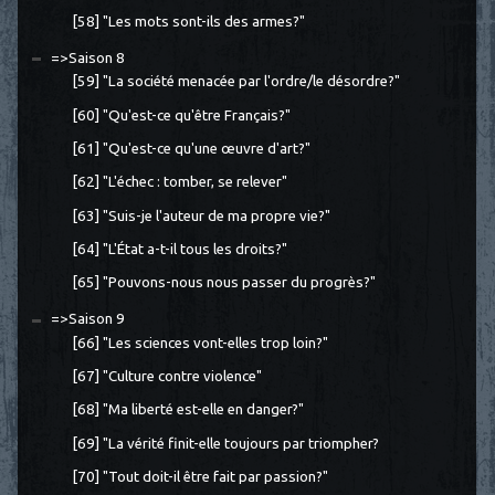
[58] "Les mots sont-ils des armes?"
=>Saison 8
[59] "La société menacée par l'ordre/le désordre?"
[60] "Qu'est-ce qu'être Français?"
[61] "Qu'est-ce qu'une œuvre d'art?"
[62] "L'échec : tomber, se relever"
[63] "Suis-je l'auteur de ma propre vie?"
[64] "L'État a-t-il tous les droits?"
[65] "Pouvons-nous nous passer du progrès?"
=>Saison 9
[66] "Les sciences vont-elles trop loin?"
[67] "Culture contre violence"
[68] "Ma liberté est-elle en danger?"
[69] "La vérité finit-elle toujours par triompher?
[70] "Tout doit-il être fait par passion?"