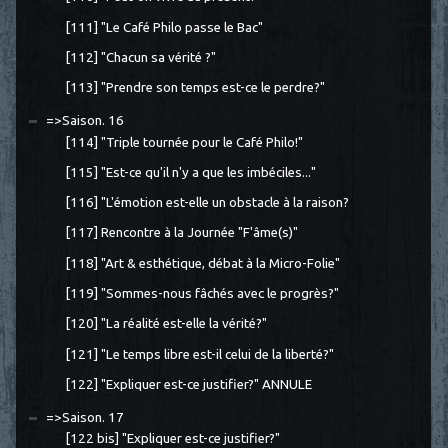
[111] "Le Café Philo passe le Bac"
[112] "Chacun sa vérité ?"
[113] "Prendre son temps est-ce le perdre?"
=>Saison. 16
[114] "Triple tournée pour le Café Philo!"
[115] "Est-ce qu'il n'y a que les imbéciles..."
[116] "L'émotion est-elle un obstacle à la raison?
[117] Rencontre à la Journée "F'âme(s)"
[118] "Art & esthétique, débat à la Micro-Folie"
[119] "Sommes-nous fâchés avec le progrès?"
[120] "La réalité est-elle la vérité?"
[121] "Le temps libre est-il celui de la liberté?"
[122] "Expliquer est-ce justifier?" ANNULE
=>Saison. 17
[122 bis] "Expliquer est-ce justifier?"