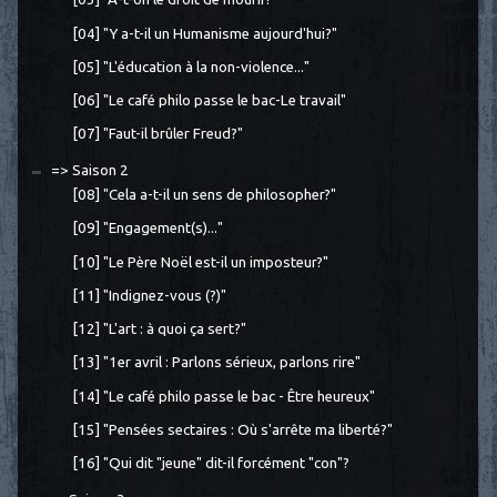
[04] "Y a-t-il un Humanisme aujourd'hui?"
[05] "L'éducation à la non-violence..."
[06] "Le café philo passe le bac-Le travail"
[07] "Faut-il brûler Freud?"
=> Saison 2
[08] "Cela a-t-il un sens de philosopher?"
[09] "Engagement(s)..."
[10] "Le Père Noël est-il un imposteur?"
[11] "Indignez-vous (?)"
[12] "L'art : à quoi ça sert?"
[13] "1er avril : Parlons sérieux, parlons rire"
[14] "Le café philo passe le bac - Être heureux"
[15] "Pensées sectaires : Où s'arrête ma liberté?"
[16] "Qui dit "jeune" dit-il forcément "con"?