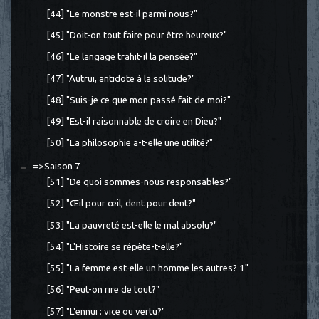
[44] "Le monstre est-il parmi nous?"
[45] "Doit-on tout faire pour être heureux?"
[46] "Le langage trahit-il la pensée?"
[47] "Autrui, antidote à la solitude?"
[48] "Suis-je ce que mon passé fait de moi?"
[49] "Est-il raisonnable de croire en Dieu?"
[50] "La philosophie a-t-elle une utilité?"
=>Saison 7
[51] "De quoi sommes-nous responsables?"
[52] "Œil pour œil, dent pour dent?"
[53] "La pauvreté est-elle le mal absolu?"
[54] "L'Histoire se répète-t-elle?"
[55] "La femme est-elle un homme les autres? 1"
[56] "Peut-on rire de tout?"
[57] "L'ennui : vice ou vertu?"