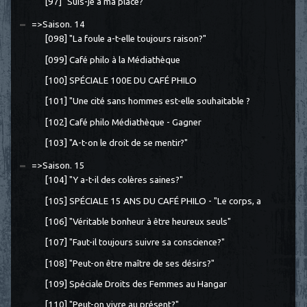
[97] "Suis-je à ma place?"
=>Saison. 14
[098] "La foule a-t-elle toujours raison?"
[099] Café philo à la Médiathèque
[100] SPÉCIALE 100E DU CAFÉ PHILO
[101] "Une cité sans hommes est-elle souhaitable ?
[102] Café philo Médiathèque - Gagner
[103] "A-t-on le droit de se mentir?"
=>Saison. 15
[104] "Y a-t-il des colères saines?"
[105] SPÉCIALE 15 ANS DU CAFÉ PHILO - "Le corps, a
[106] "Véritable bonheur à être heureux seuls"
[107] "Faut-il toujours suivre sa conscience?"
[108] "Peut-on être maître de ses désirs?"
[109] Spéciale Droits des Femmes au Hangar
[110] "Peut-on vivre au présent?"