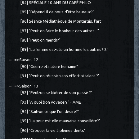
[84] SPÉCIALE 10 ANS DU CAFÉ PHILO
[85] "Dépend-il de nous d'être heureux?"
[86] Séance Médiathèque de Montargis, l'art
[87] "Peut-on faire le bonheur des autres..."
[88] "Peut-on mentir?"
[89] "La femme est-elle un homme les autres? 2"
=>Saison. 12
[90] "Guerre et nature humaine"
[91] "Peut-on réussir sans effort ni talent ?"
=>Saison. 13
[92] "Peut-on se libérer de son passé ?"
[93] "A quoi bon voyager?" - AME
[94] "Sait-on ce que l'on désire?"
[95] "La peur est-elle mauvaise conseillère?"
[96] "Croquer la vie à pleines dents"