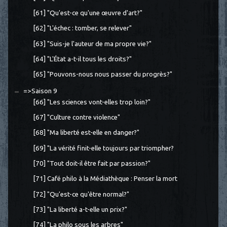
[61] "Qu'est-ce qu'une œuvre d'art?"
[62] "L'échec : tomber, se relever"
[63] "Suis-je l'auteur de ma propre vie?"
[64] "L'État a-t-il tous les droits?"
[65] "Pouvons-nous nous passer du progrès?"
=>Saison 9
[66] "Les sciences vont-elles trop loin?"
[67] "Culture contre violence"
[68] "Ma liberté est-elle en danger?"
[69] "La vérité finit-elle toujours par triompher?
[70] "Tout doit-il être fait par passion?"
[71] Café philo à la Médiathèque : Penser la mort
[72] "Qu'est-ce qu'être normal?"
[73] "La liberté a-t-elle un prix?"
[74] "La philo sous les arbres"