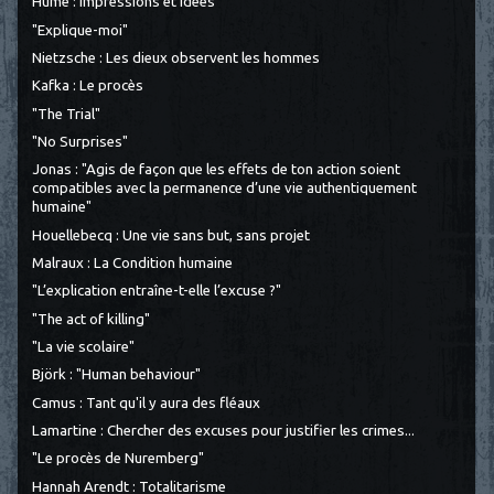
Hume : Impressions et idées
"Explique-moi"
Nietzsche : Les dieux observent les hommes
Kafka : Le procès
"The Trial"
"No Surprises"
Jonas : "Agis de façon que les effets de ton action soient
compatibles avec la permanence d’une vie authentiquement
humaine"
Houellebecq : Une vie sans but, sans projet
Malraux : La Condition humaine
"L’explication entraîne-t-elle l’excuse ?"
"The act of killing"
"La vie scolaire"
Björk : "Human behaviour"
Camus : Tant qu'il y aura des fléaux
Lamartine : Chercher des excuses pour justifier les crimes...
"Le procès de Nuremberg"
Hannah Arendt : Totalitarisme