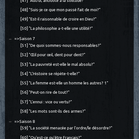
[47] "Autrui, antidote à la solitude?"
[48] "Suis-je ce que mon passé fait de moi?"
[49] "Est-il raisonnable de croire en Dieu?"
[50] "La philosophie a-t-elle une utilité?"
=>Saison 7
[51] "De quoi sommes-nous responsables?"
[52] "Œil pour œil, dent pour dent?"
[53] "La pauvreté est-elle le mal absolu?"
[54] "L'Histoire se répète-t-elle?"
[55] "La femme est-elle un homme les autres? 1"
[56] "Peut-on rire de tout?"
[57] "L'ennui : vice ou vertu?"
[58] "Les mots sont-ils des armes?"
=>Saison 8
[59] "La société menacée par l'ordre/le désordre?"
[60] "Qu'est-ce qu'être Français?"