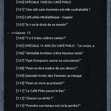
[100] SPÉCIALE 100E DU CAFÉ PHILO
[101] "Une cité sans hommes est-elle souhaitable ?
[102] Café philo Médiathèque - Gagner
[103] "A-t-on le droit de se mentir?"
=>Saison. 15
[104] "Y a-t-il des colères saines?"
[105] SPÉCIALE 15 ANS DU CAFÉ PHILO - "Le corps, a
[106] "Véritable bonheur à être heureux seuls"
[107] "Faut-il toujours suivre sa conscience?"
[108] "Peut-on être maître de ses désirs?"
[109] Spéciale Droits des Femmes au Hangar
[110] "Peut-on vivre au présent?"
[111] "Le Café Philo passe le Bac"
[112] "Chacun sa vérité ?"
[113] "Prendre son temps est-ce le perdre?"