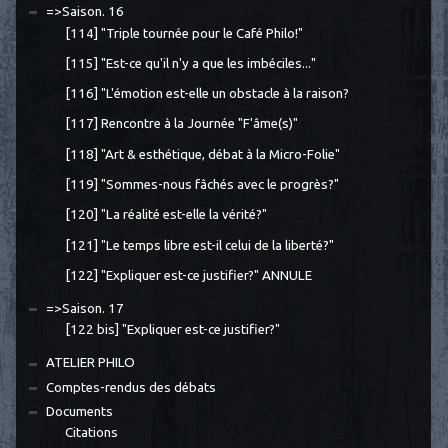
=>Saison. 16
[114] "Triple tournée pour le Café Philo!"
[115] "Est-ce qu'il n'y a que les imbéciles..."
[116] "L'émotion est-elle un obstacle à la raison?
[117] Rencontre à la Journée "F'âme(s)"
[118] "Art & esthétique, débat à la Micro-Folie"
[119] "Sommes-nous fâchés avec le progrès?"
[120] "La réalité est-elle la vérité?"
[121] "Le temps libre est-il celui de la liberté?"
[122] "Expliquer est-ce justifier?" ANNULE
=>Saison. 17
[122 bis] "Expliquer est-ce justifier?"
ATELIER PHILO
Comptes-rendus des débats
Documents
Citations