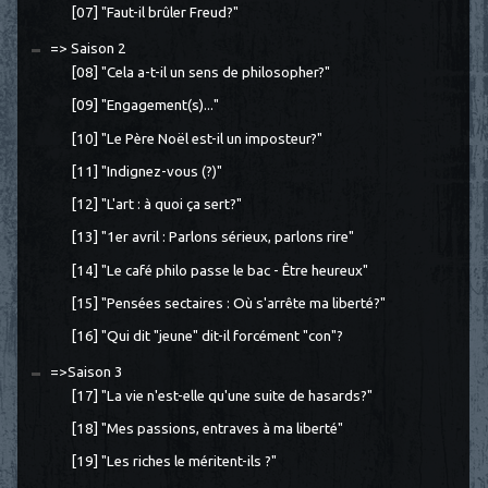
[07] "Faut-il brûler Freud?"
=> Saison 2
[08] "Cela a-t-il un sens de philosopher?"
[09] "Engagement(s)..."
[10] "Le Père Noël est-il un imposteur?"
[11] "Indignez-vous (?)"
[12] "L'art : à quoi ça sert?"
[13] "1er avril : Parlons sérieux, parlons rire"
[14] "Le café philo passe le bac - Être heureux"
[15] "Pensées sectaires : Où s'arrête ma liberté?"
[16] "Qui dit "jeune" dit-il forcément "con"?
=>Saison 3
[17] "La vie n'est-elle qu'une suite de hasards?"
[18] "Mes passions, entraves à ma liberté"
[19] "Les riches le méritent-ils ?"