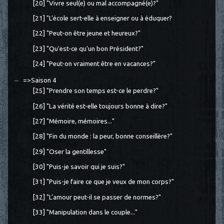
[20] "Vivre seul(e) ou mal accompagné(e)?"
[21] "L'école sert-elle à enseigner ou à éduquer?
[22] "Peut-on être jeune et heureux?"
[23] "Qu'est-ce qu'un bon Président?"
[24] "Peut-on vraiment être en vacances?"
=>Saison 4
[25] "Prendre son temps est-ce le perdre?"
[26] "La vérité est-elle toujours bonne à dire?"
[27] "Mémoire, mémoires..."
[28] "Fin du monde : la peur, bonne conseillère?"
[29] "Oser la gentillesse"
[30] "Puis-je savoir qui je suis?"
[31] "Puis-je faire ce que je veux de mon corps?"
[32] "L'amour peut-il se passer de normes?"
[33] "Manipulation dans le couple..."