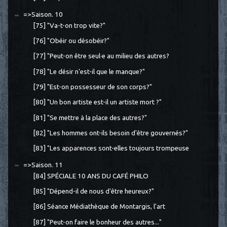
=>Saison. 10
[75] "Va-t-on trop vite?"
[76] "Obéir ou désobéir?"
[77] "Peut-on être seul·e au milieu des autres?
[78] "Le désir n'est-il que le manque?"
[79] "Est-on possesseur de son corps?"
[80] "Un bon artiste est-il un artiste mort ?"
[81] "Se mettre à la place des autres?"
[82] "Les hommes ont-ils besoin d'être gouvernés?"
[83] "Les apparences sont-elles toujours trompeuse
=>Saison. 11
[84] SPÉCIALE 10 ANS DU CAFÉ PHILO
[85] "Dépend-il de nous d'être heureux?"
[86] Séance Médiathèque de Montargis, l'art
[87] "Peut-on faire le bonheur des autres..."