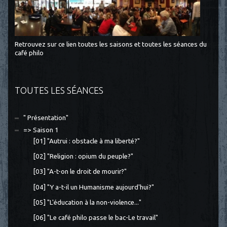
Retrouvez sur ce lien toutes les saisons et toutes les séances du
café philo
TOUTES LES SÉANCES
" Présentation"
=> Saison 1
[01] "Autrui : obstacle à ma liberté?"
[02] "Religion : opium du peuple?"
[03] "A-t-on le droit de mourir?"
[04] "Y a-t-il un Humanisme aujourd'hui?"
[05] "L'éducation à la non-violence..."
[06] "Le café philo passe le bac-Le travail"