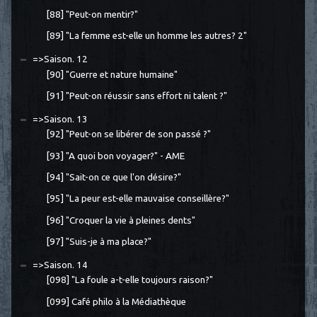
[88] "Peut-on mentir?"
[89] "La femme est-elle un homme les autres? 2"
=>Saison. 12
[90] "Guerre et nature humaine"
[91] "Peut-on réussir sans effort ni talent ?"
=>Saison. 13
[92] "Peut-on se libérer de son passé ?"
[93] "A quoi bon voyager?" - AME
[94] "Sait-on ce que l'on désire?"
[95] "La peur est-elle mauvaise conseillère?"
[96] "Croquer la vie à pleines dents"
[97] "Suis-je à ma place?"
=>Saison. 14
[098] "La foule a-t-elle toujours raison?"
[099] Café philo à la Médiathèque