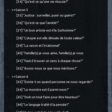
[34] "Qu'est-ce qu'une vie réussie?"
=>Saison 5
[35] "Justice : surveiller, punir ou guérir?"
[36] "Qu'est-ce que l'amitié?"
[37] "Un bon artiste est-il le Surhomme?"
[38] "L’utopie est-elle dénuée de toute valeur?"
[39] "La raison et l'irrationnel"
[40] "Famille(s) je vous aime, famille(s) je vous
[41] "Faut-il trouver un sens à chaque chose?"
[42] "Avons-nous ce que nous méritons?"
=>Saison 6
[43] "Existe-t-on quand personne ne nous regarde?"
[44] "Le monstre est-il parmi nous?"
[45] "Doit-on tout faire pour être heureux?"
[46] "Le langage trahit-il la pensée?"