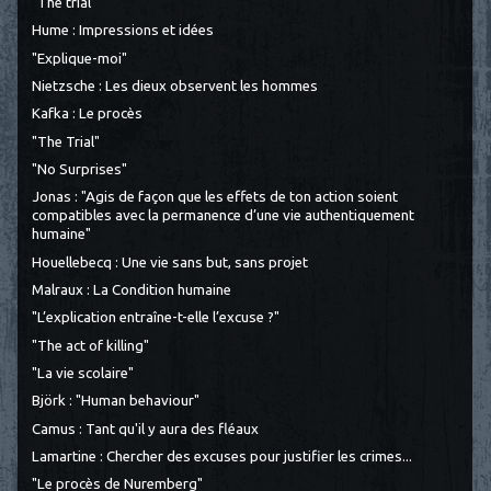
"The trial"
Hume : Impressions et idées
"Explique-moi"
Nietzsche : Les dieux observent les hommes
Kafka : Le procès
"The Trial"
"No Surprises"
Jonas : "Agis de façon que les effets de ton action soient
compatibles avec la permanence d’une vie authentiquement
humaine"
Houellebecq : Une vie sans but, sans projet
Malraux : La Condition humaine
"L’explication entraîne-t-elle l’excuse ?"
"The act of killing"
"La vie scolaire"
Björk : "Human behaviour"
Camus : Tant qu'il y aura des fléaux
Lamartine : Chercher des excuses pour justifier les crimes...
"Le procès de Nuremberg"