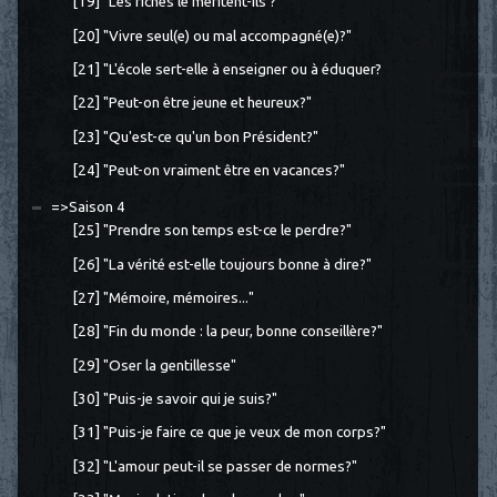
[19] "Les riches le méritent-ils ?"
[20] "Vivre seul(e) ou mal accompagné(e)?"
[21] "L'école sert-elle à enseigner ou à éduquer?
[22] "Peut-on être jeune et heureux?"
[23] "Qu'est-ce qu'un bon Président?"
[24] "Peut-on vraiment être en vacances?"
=>Saison 4
[25] "Prendre son temps est-ce le perdre?"
[26] "La vérité est-elle toujours bonne à dire?"
[27] "Mémoire, mémoires..."
[28] "Fin du monde : la peur, bonne conseillère?"
[29] "Oser la gentillesse"
[30] "Puis-je savoir qui je suis?"
[31] "Puis-je faire ce que je veux de mon corps?"
[32] "L'amour peut-il se passer de normes?"