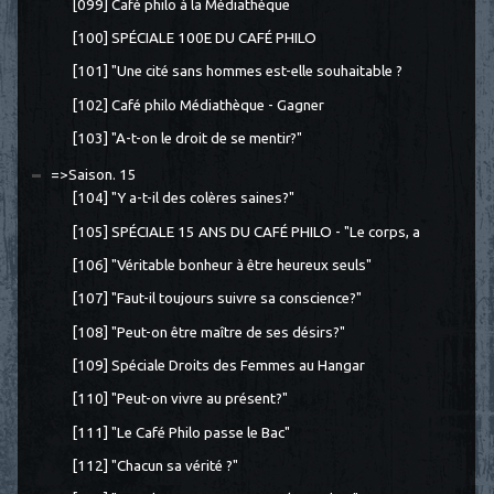
[099] Café philo à la Médiathèque
[100] SPÉCIALE 100E DU CAFÉ PHILO
[101] "Une cité sans hommes est-elle souhaitable ?
[102] Café philo Médiathèque - Gagner
[103] "A-t-on le droit de se mentir?"
=>Saison. 15
[104] "Y a-t-il des colères saines?"
[105] SPÉCIALE 15 ANS DU CAFÉ PHILO - "Le corps, a
[106] "Véritable bonheur à être heureux seuls"
[107] "Faut-il toujours suivre sa conscience?"
[108] "Peut-on être maître de ses désirs?"
[109] Spéciale Droits des Femmes au Hangar
[110] "Peut-on vivre au présent?"
[111] "Le Café Philo passe le Bac"
[112] "Chacun sa vérité ?"