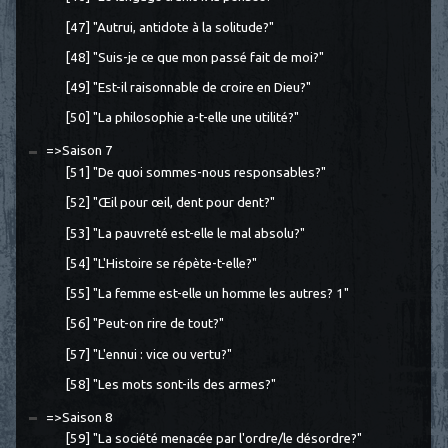
[47] "Autrui, antidote à la solitude?"
[48] "Suis-je ce que mon passé fait de moi?"
[49] "Est-il raisonnable de croire en Dieu?"
[50] "La philosophie a-t-elle une utilité?"
=>Saison 7
[51] "De quoi sommes-nous responsables?"
[52] "Œil pour œil, dent pour dent?"
[53] "La pauvreté est-elle le mal absolu?"
[54] "L'Histoire se répète-t-elle?"
[55] "La femme est-elle un homme les autres? 1"
[56] "Peut-on rire de tout?"
[57] "L'ennui : vice ou vertu?"
[58] "Les mots sont-ils des armes?"
=>Saison 8
[59] "La société menacée par l'ordre/le désordre?"