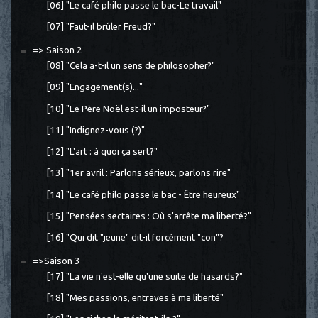
[06] "Le café philo passe le bac-Le travail"
[07] "Faut-il brûler Freud?"
=> Saison 2
[08] "Cela a-t-il un sens de philosopher?"
[09] "Engagement(s)..."
[10] "Le Père Noël est-il un imposteur?"
[11] "Indignez-vous (?)"
[12] "L'art : à quoi ça sert?"
[13] "1er avril : Parlons sérieux, parlons rire"
[14] "Le café philo passe le bac - Être heureux"
[15] "Pensées sectaires : Où s'arrête ma liberté?"
[16] "Qui dit "jeune" dit-il forcément "con"?
=>Saison 3
[17] "La vie n'est-elle qu'une suite de hasards?"
[18] "Mes passions, entraves à ma liberté"