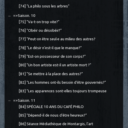
[74] "La philo sous les arbres"
=>Saison. 10
[75] "Va-t-on trop vite?"
[76] "Obéir ou désobéir?"
[77] "Peut-on être seul·e au milieu des autres?
[78] "Le désir n'est-il que le manque?"
[79] "Est-on possesseur de son corps?"
[80] "Un bon artiste est-il un artiste mort ?"
[81] "Se mettre à la place des autres?"
[82] "Les hommes ont-ils besoin d'être gouvernés?"
[83] "Les apparences sont-elles toujours trompeuse
=>Saison. 11
[84] SPÉCIALE 10 ANS DU CAFÉ PHILO
[85] "Dépend-il de nous d'être heureux?"
[86] Séance Médiathèque de Montargis, l'art