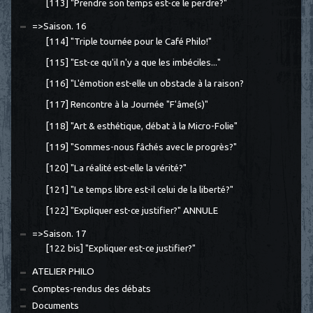
[113] "Prendre son temps est-ce le perdre?"
=>Saison. 16
[114] "Triple tournée pour le Café Philo!"
[115] "Est-ce qu'il n'y a que les imbéciles..."
[116] "L'émotion est-elle un obstacle à la raison?
[117] Rencontre à la Journée "F'âme(s)"
[118] "Art & esthétique, débat à la Micro-Folie"
[119] "Sommes-nous fâchés avec le progrès?"
[120] "La réalité est-elle la vérité?"
[121] "Le temps libre est-il celui de la liberté?"
[122] "Expliquer est-ce justifier?" ANNULE
=>Saison. 17
[122 bis] "Expliquer est-ce justifier?"
ATELIER PHILO
Comptes-rendus des débats
Documents