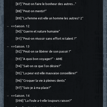
[87] "Peut-on faire le bonheur des autres..."
[88] "Peut-on mentir?"
[89] "La femme est-elle un homme les autres? 2"
=>Saison. 12
[90] "Guerre et nature humaine"
[91] "Peut-on réussir sans effort ni talent ?"
=>Saison. 13
[92] "Peut-on se libérer de son passé ?"
[93] "A quoi bon voyager?" - AME
[94] "Sait-on ce que l'on désire?"
[95] "La peur est-elle mauvaise conseillère?"
[96] "Croquer la vie à pleines dents"
[97] "Suis-je à ma place?"
=>Saison. 14
[098] "La foule a-t-elle toujours raison?"