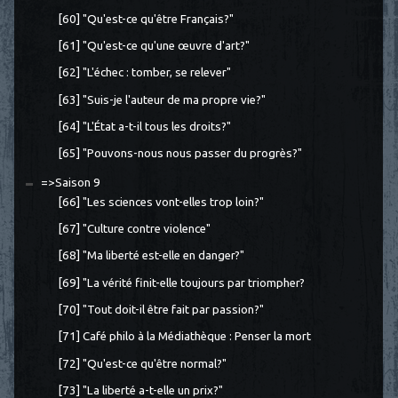
[60] "Qu'est-ce qu'être Français?"
[61] "Qu'est-ce qu'une œuvre d'art?"
[62] "L'échec : tomber, se relever"
[63] "Suis-je l'auteur de ma propre vie?"
[64] "L'État a-t-il tous les droits?"
[65] "Pouvons-nous nous passer du progrès?"
=>Saison 9
[66] "Les sciences vont-elles trop loin?"
[67] "Culture contre violence"
[68] "Ma liberté est-elle en danger?"
[69] "La vérité finit-elle toujours par triompher?
[70] "Tout doit-il être fait par passion?"
[71] Café philo à la Médiathèque : Penser la mort
[72] "Qu'est-ce qu'être normal?"
[73] "La liberté a-t-elle un prix?"