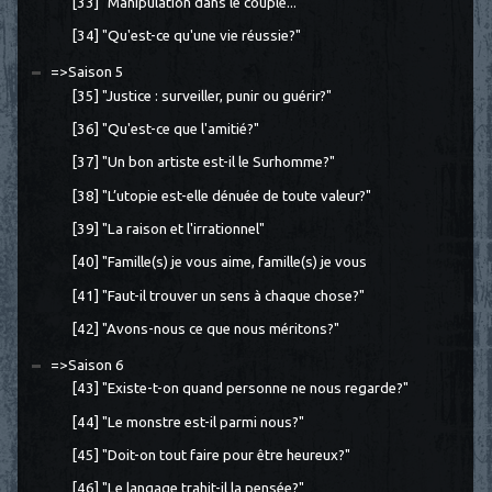
[33] "Manipulation dans le couple..."
[34] "Qu'est-ce qu'une vie réussie?"
=>Saison 5
[35] "Justice : surveiller, punir ou guérir?"
[36] "Qu'est-ce que l'amitié?"
[37] "Un bon artiste est-il le Surhomme?"
[38] "L’utopie est-elle dénuée de toute valeur?"
[39] "La raison et l'irrationnel"
[40] "Famille(s) je vous aime, famille(s) je vous
[41] "Faut-il trouver un sens à chaque chose?"
[42] "Avons-nous ce que nous méritons?"
=>Saison 6
[43] "Existe-t-on quand personne ne nous regarde?"
[44] "Le monstre est-il parmi nous?"
[45] "Doit-on tout faire pour être heureux?"
[46] "Le langage trahit-il la pensée?"