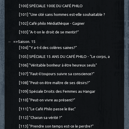
[100] SPÉCIALE 100E DU CAFÉ PHILO
[101] "Une cité sans hommes est-elle souhaitable ?
[102] Café philo Médiathèque - Gagner
[103] "A-t-on le droit de se mentir?"
=>Saison. 15
[104] "Y a-t-il des colères saines?"
[105] SPÉCIALE 15 ANS DU CAFÉ PHILO - "Le corps, a
[106] "Véritable bonheur à être heureux seuls"
[107] "Faut-il toujours suivre sa conscience?"
[108] "Peut-on être maître de ses désirs?"
[109] Spéciale Droits des Femmes au Hangar
[110] "Peut-on vivre au présent?"
[111] "Le Café Philo passe le Bac"
[112] "Chacun sa vérité ?"
[113] "Prendre son temps est-ce le perdre?"