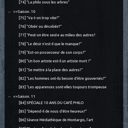
[74] "La philo sous les arbres"
=>Saison. 10
[75] "Va-t-on trop vite?"
[76] "Obéir ou désobéir?"
[77] "Peut-on être seul·e au milieu des autres?
[78] "Le désir n'est-il que le manque?"
[79] "Est-on possesseur de son corps?"
[80] "Un bon artiste est-il un artiste mort ?"
[81] "Se mettre à la place des autres?"
[82] "Les hommes ont-ils besoin d'être gouvernés?"
[83] "Les apparences sont-elles toujours trompeuse
=>Saison. 11
[84] SPÉCIALE 10 ANS DU CAFÉ PHILO
[85] "Dépend-il de nous d'être heureux?"
[86] Séance Médiathèque de Montargis, l'art