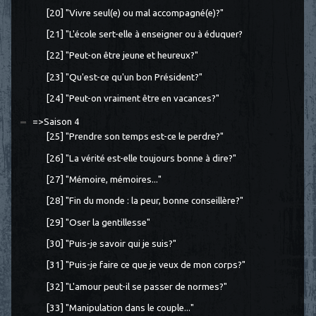
[20] "Vivre seul(e) ou mal accompagné(e)?"
[21] "L'école sert-elle à enseigner ou à éduquer?
[22] "Peut-on être jeune et heureux?"
[23] "Qu'est-ce qu'un bon Président?"
[24] "Peut-on vraiment être en vacances?"
=>Saison 4
[25] "Prendre son temps est-ce le perdre?"
[26] "La vérité est-elle toujours bonne à dire?"
[27] "Mémoire, mémoires..."
[28] "Fin du monde : la peur, bonne conseillère?"
[29] "Oser la gentillesse"
[30] "Puis-je savoir qui je suis?"
[31] "Puis-je faire ce que je veux de mon corps?"
[32] "L'amour peut-il se passer de normes?"
[33] "Manipulation dans le couple..."