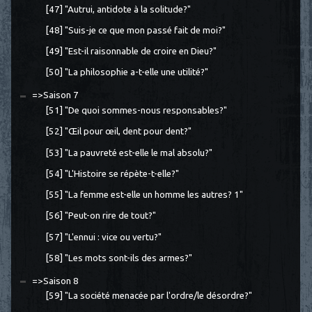
[47] "Autrui, antidote à la solitude?"
[48] "Suis-je ce que mon passé fait de moi?"
[49] "Est-il raisonnable de croire en Dieu?"
[50] "La philosophie a-t-elle une utilité?"
=>Saison 7
[51] "De quoi sommes-nous responsables?"
[52] "Œil pour œil, dent pour dent?"
[53] "La pauvreté est-elle le mal absolu?"
[54] "L'Histoire se répète-t-elle?"
[55] "La femme est-elle un homme les autres? 1"
[56] "Peut-on rire de tout?"
[57] "L'ennui : vice ou vertu?"
[58] "Les mots sont-ils des armes?"
=>Saison 8
[59] "La société menacée par l'ordre/le désordre?"