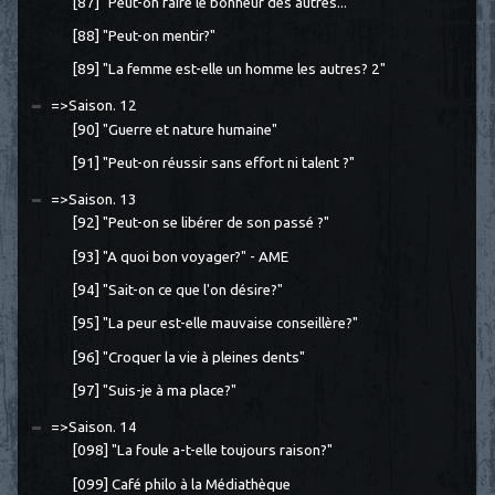
[87] "Peut-on faire le bonheur des autres..."
[88] "Peut-on mentir?"
[89] "La femme est-elle un homme les autres? 2"
=>Saison. 12
[90] "Guerre et nature humaine"
[91] "Peut-on réussir sans effort ni talent ?"
=>Saison. 13
[92] "Peut-on se libérer de son passé ?"
[93] "A quoi bon voyager?" - AME
[94] "Sait-on ce que l'on désire?"
[95] "La peur est-elle mauvaise conseillère?"
[96] "Croquer la vie à pleines dents"
[97] "Suis-je à ma place?"
=>Saison. 14
[098] "La foule a-t-elle toujours raison?"
[099] Café philo à la Médiathèque