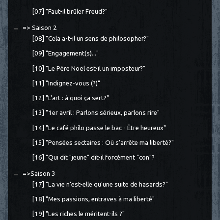
[07] "Faut-il brûler Freud?"
=> Saison 2
[08] "Cela a-t-il un sens de philosopher?"
[09] "Engagement(s)..."
[10] "Le Père Noël est-il un imposteur?"
[11] "Indignez-vous (?)"
[12] "L'art : à quoi ça sert?"
[13] "1er avril : Parlons sérieux, parlons rire"
[14] "Le café philo passe le bac - Être heureux"
[15] "Pensées sectaires : Où s'arrête ma liberté?"
[16] "Qui dit "jeune" dit-il forcément "con"?
=>Saison 3
[17] "La vie n'est-elle qu'une suite de hasards?"
[18] "Mes passions, entraves à ma liberté"
[19] "Les riches le méritent-ils ?"