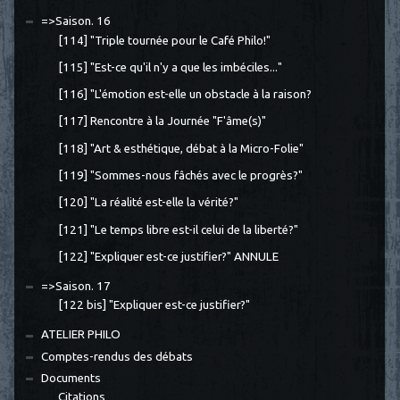
=>Saison. 16
[114] "Triple tournée pour le Café Philo!"
[115] "Est-ce qu'il n'y a que les imbéciles..."
[116] "L'émotion est-elle un obstacle à la raison?
[117] Rencontre à la Journée "F'âme(s)"
[118] "Art & esthétique, débat à la Micro-Folie"
[119] "Sommes-nous fâchés avec le progrès?"
[120] "La réalité est-elle la vérité?"
[121] "Le temps libre est-il celui de la liberté?"
[122] "Expliquer est-ce justifier?" ANNULE
=>Saison. 17
[122 bis] "Expliquer est-ce justifier?"
ATELIER PHILO
Comptes-rendus des débats
Documents
Citations