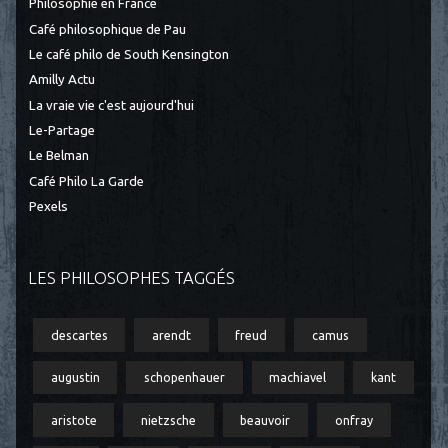
Philosophie en France
Café philosophique de Pau
Le café philo de South Kensington
Amilly Actu
La vraie vie c'est aujourd'hui
Le-Partage
Le Belman
Café Philo La Garde
Pexels
LES PHILOSOPHES TAGGÉS
descartes
arendt
freud
camus
augustin
schopenhauer
machiavel
kant
aristote
nietzsche
beauvoir
onfray