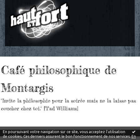
Café philosophique de
Montargis
"Invite la philosophie pour la soirée mais ne la laisse pas
coucher chez toi." [Tad Williams]
En poursuivant votre navigation sur ce site, vous acceptez l'utilisation
de cookies. Ces derniers assurent le bon fonctionnement de nos services.
En