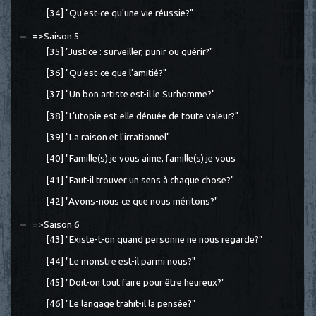
[34] "Qu'est-ce qu'une vie réussie?"
=>Saison 5
[35] "Justice : surveiller, punir ou guérir?"
[36] "Qu'est-ce que l'amitié?"
[37] "Un bon artiste est-il le Surhomme?"
[38] "L’utopie est-elle dénuée de toute valeur?"
[39] "La raison et l'irrationnel"
[40] "Famille(s) je vous aime, famille(s) je vous
[41] "Faut-il trouver un sens à chaque chose?"
[42] "Avons-nous ce que nous méritons?"
=>Saison 6
[43] "Existe-t-on quand personne ne nous regarde?"
[44] "Le monstre est-il parmi nous?"
[45] "Doit-on tout faire pour être heureux?"
[46] "Le langage trahit-il la pensée?"