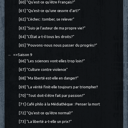
[60] "Qu'est-ce qu'être Français?"
[61] "Qu'est-ce qu'une œuvre d'art?"
[62] "L'échec : tomber, se relever"
[63] "Suis-je l'auteur de ma propre vie?"
[64] "L'État a-t-il tous les droits?"
[65] "Pouvons-nous nous passer du progrès?"
=>Saison 9
[66] "Les sciences vont-elles trop loin?"
[67] "Culture contre violence"
[68] "Ma liberté est-elle en danger?"
[69] "La vérité finit-elle toujours par triompher?
[70] "Tout doit-il être fait par passion?"
[71] Café philo à la Médiathèque : Penser la mort
[72] "Qu'est-ce qu'être normal?"
[73] "La liberté a-t-elle un prix?"