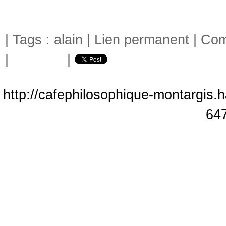
| Tags :
alain
|
Lien permanent
|
Com
|
|
http://cafephilosophique-montargis.h
64