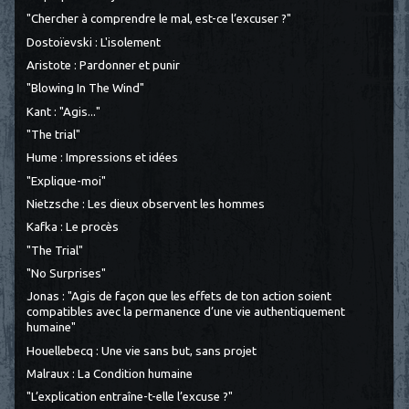
"Chercher à comprendre le mal, est-ce l’excuser ?"
Dostoïevski : L'isolement
Aristote : Pardonner et punir
"Blowing In The Wind"
Kant : "Agis..."
"The trial"
Hume : Impressions et idées
"Explique-moi"
Nietzsche : Les dieux observent les hommes
Kafka : Le procès
"The Trial"
"No Surprises"
Jonas : "Agis de façon que les effets de ton action soient
compatibles avec la permanence d’une vie authentiquement
humaine"
Houellebecq : Une vie sans but, sans projet
Malraux : La Condition humaine
"L’explication entraîne-t-elle l’excuse ?"