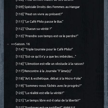
[109] Spéciale Droits des Femmes au Hangar
[110] "Peut-on vivre au présent?"
[111] "Le Café Philo passe le Bac"
[112] "Chacun sa vérité ?"
[113] "Prendre son temps est-ce le perdre?"
=>Saison. 16
[114] "Triple tournée pour le Café Philo!"
[115] "Est-ce qu'il n'y a que les imbéciles..."
[116] "L'émotion est-elle un obstacle à la raison?
[117] Rencontre à la Journée "F'âme(s)"
[118] "Art & esthétique, débat à la Micro-Folie"
[119] "Sommes-nous fâchés avec le progrès?"
[120] "La réalité est-elle la vérité?"
[121] "Le temps libre est-il celui de la liberté?"
[122] "Expliquer est-ce justifier?" ANNULE