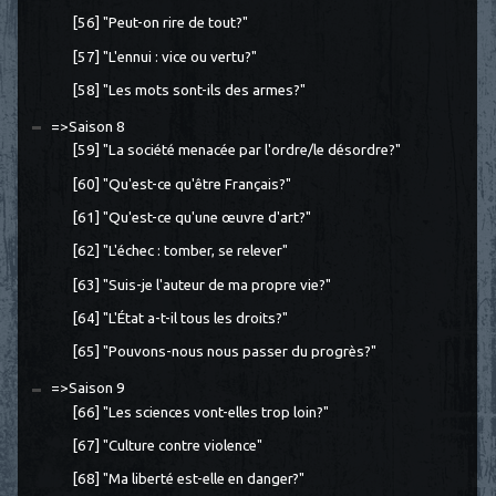
[56] "Peut-on rire de tout?"
[57] "L'ennui : vice ou vertu?"
[58] "Les mots sont-ils des armes?"
=>Saison 8
[59] "La société menacée par l'ordre/le désordre?"
[60] "Qu'est-ce qu'être Français?"
[61] "Qu'est-ce qu'une œuvre d'art?"
[62] "L'échec : tomber, se relever"
[63] "Suis-je l'auteur de ma propre vie?"
[64] "L'État a-t-il tous les droits?"
[65] "Pouvons-nous nous passer du progrès?"
=>Saison 9
[66] "Les sciences vont-elles trop loin?"
[67] "Culture contre violence"
[68] "Ma liberté est-elle en danger?"