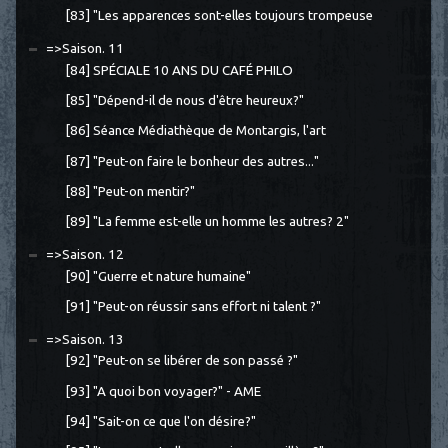
[83] "Les apparences sont-elles toujours trompeuse
=>Saison. 11
[84] SPÉCIALE 10 ANS DU CAFÉ PHILO
[85] "Dépend-il de nous d'être heureux?"
[86] Séance Médiathèque de Montargis, l'art
[87] "Peut-on faire le bonheur des autres..."
[88] "Peut-on mentir?"
[89] "La femme est-elle un homme les autres? 2"
=>Saison. 12
[90] "Guerre et nature humaine"
[91] "Peut-on réussir sans effort ni talent ?"
=>Saison. 13
[92] "Peut-on se libérer de son passé ?"
[93] "A quoi bon voyager?" - AME
[94] "Sait-on ce que l'on désire?"