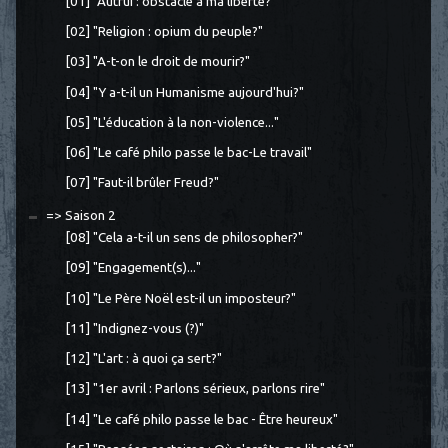
[01] "Autrui : obstacle à ma liberté?"
[02] "Religion : opium du peuple?"
[03] "A-t-on le droit de mourir?"
[04] "Y a-t-il un Humanisme aujourd'hui?"
[05] "L'éducation à la non-violence..."
[06] "Le café philo passe le bac-Le travail"
[07] "Faut-il brûler Freud?"
=> Saison 2
[08] "Cela a-t-il un sens de philosopher?"
[09] "Engagement(s)..."
[10] "Le Père Noël est-il un imposteur?"
[11] "Indignez-vous (?)"
[12] "L'art : à quoi ça sert?"
[13] "1er avril : Parlons sérieux, parlons rire"
[14] "Le café philo passe le bac - Être heureux"