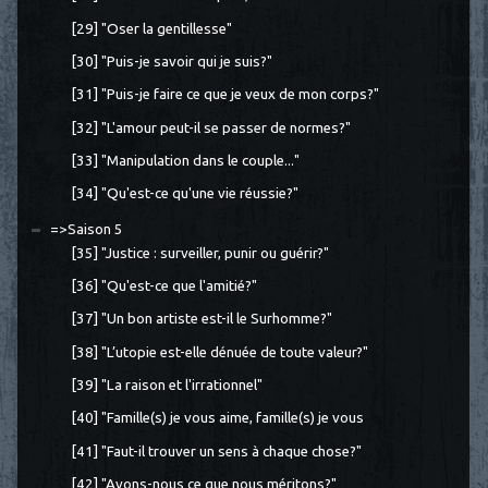
[29] "Oser la gentillesse"
[30] "Puis-je savoir qui je suis?"
[31] "Puis-je faire ce que je veux de mon corps?"
[32] "L'amour peut-il se passer de normes?"
[33] "Manipulation dans le couple..."
[34] "Qu'est-ce qu'une vie réussie?"
=>Saison 5
[35] "Justice : surveiller, punir ou guérir?"
[36] "Qu'est-ce que l'amitié?"
[37] "Un bon artiste est-il le Surhomme?"
[38] "L’utopie est-elle dénuée de toute valeur?"
[39] "La raison et l'irrationnel"
[40] "Famille(s) je vous aime, famille(s) je vous
[41] "Faut-il trouver un sens à chaque chose?"
[42] "Avons-nous ce que nous méritons?"