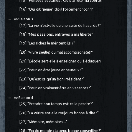
[15] "Pensées sectaires : Où s'arrête ma liberté?"
[16] "Qui dit "jeune" dit-il forcément "con"?
=>Saison 3
[17] "La vie n'est-elle qu'une suite de hasards?"
[18] "Mes passions, entraves à ma liberté"
[19] "Les riches le méritent-ils ?"
[20] "Vivre seul(e) ou mal accompagné(e)?"
[21] "L'école sert-elle à enseigner ou à éduquer?
[22] "Peut-on être jeune et heureux?"
[23] "Qu'est-ce qu'un bon Président?"
[24] "Peut-on vraiment être en vacances?"
=>Saison 4
[25] "Prendre son temps est-ce le perdre?"
[26] "La vérité est-elle toujours bonne à dire?"
[27] "Mémoire, mémoires..."
[28] "Fin du monde : la peur, bonne conseillère?"