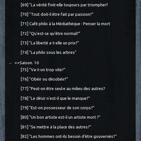
[69] "La vérité finit-elle toujours par triompher?
[70] "Tout doit-il être fait par passion?"
[71] Café philo à la Médiathèque : Penser la mort
[72] "Qu'est-ce qu'être normal?"
[73] "La liberté a-t-elle un prix?"
[74] "La philo sous les arbres"
=>Saison. 10
[75] "Va-t-on trop vite?"
[76] "Obéir ou désobéir?"
[77] "Peut-on être seul·e au milieu des autres?
[78] "Le désir n'est-il que le manque?"
[79] "Est-on possesseur de son corps?"
[80] "Un bon artiste est-il un artiste mort ?"
[81] "Se mettre à la place des autres?"
[82] "Les hommes ont-ils besoin d'être gouvernés?"