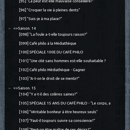
[95] "La peur est-elle mauvaise conseillère?"
[96] "Croquer la vie à pleines dents"
[97] "Suis-je à ma place?"
=>Saison. 14
[098] "La foule a-t-elle toujours raison?"
[099] Café philo à la Médiathèque
[100] SPÉCIALE 100E DU CAFÉ PHILO
[101] "Une cité sans hommes est-elle souhaitable ?
[102] Café philo Médiathèque - Gagner
[103] "A-t-on le droit de se mentir?"
=>Saison. 15
[104] "Y a-t-il des colères saines?"
[105] SPÉCIALE 15 ANS DU CAFÉ PHILO - "Le corps, a
[106] "Véritable bonheur à être heureux seuls"
[107] "Faut-il toujours suivre sa conscience?"
[108] "Peut-on être maître de ses désirs?"