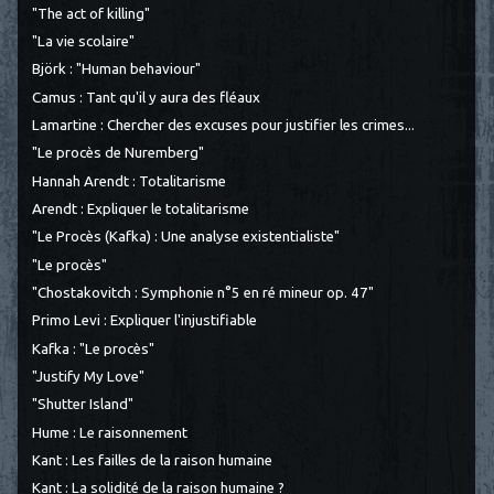
"The act of killing"
"La vie scolaire"
Björk : "Human behaviour"
Camus : Tant qu'il y aura des fléaux
Lamartine : Chercher des excuses pour justifier les crimes...
"Le procès de Nuremberg"
Hannah Arendt : Totalitarisme
Arendt : Expliquer le totalitarisme
"Le Procès (Kafka) : Une analyse existentialiste"
"Le procès"
"Chostakovitch : Symphonie n°5 en ré mineur op. 47"
Primo Levi : Expliquer l'injustifiable
Kafka : "Le procès"
"Justify My Love"
"Shutter Island"
Hume : Le raisonnement
Kant : Les failles de la raison humaine
Kant : La solidité de la raison humaine ?