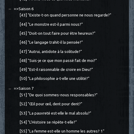
=>Saison 6
[43] "Existe-t-on quand personne ne nous regarde?"
[44] "Le monstre est-il parmi nous?"
[45] "Doit-on tout faire pour être heureux?"
[46] "Le langage trahit-il la pensée?"
[47] "Autrui, antidote à la solitude?"
[48] "Suis-je ce que mon passé fait de moi?"
[49] "Est-il raisonnable de croire en Dieu?"
[50] "La philosophie a-t-elle une utilité?"
=>Saison 7
[51] "De quoi sommes-nous responsables?"
[52] "Œil pour œil, dent pour dent?"
[53] "La pauvreté est-elle le mal absolu?"
[54] "L'Histoire se répète-t-elle?"
[55] "La femme est-elle un homme les autres? 1"