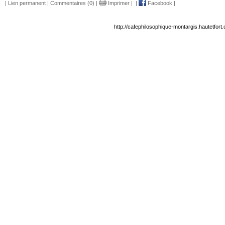
|
Lien permanent
|
Commentaires (0)
|
Imprimer
|
|
Facebook
|
http://cafephilosophique-montargis.hautetfor