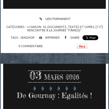
LIEN PERMANENT
CATÉGORIES :
=>SAISON. 16
,
DOCUMENTS
,
TEXTES ET LIVRES
,
[117]
RENCONTRE À LA JOURNÉE "F'ÂME(S)"
TAGS :
SENGHOR
IMPRIMER
SHARE
0
COMMENTAIRE
03
MARS 2026
De Gournay : Egalités !