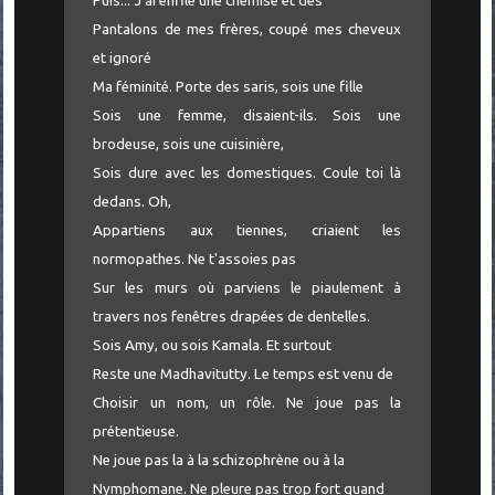
Puis... J'ai enfilé une chemise et des
Pantalons de mes frères, coupé mes cheveux
et ignoré
Ma féminité. Porte des saris, sois une fille
Sois une femme, disaient-ils. Sois une
brodeuse, sois une cuisinière,
Sois dure avec les domestiques. Coule toi là
dedans. Oh,
Appartiens aux tiennes, criaient les
normopathes. Ne t'assoies pas
Sur les murs où parviens le piaulement à
travers nos fenêtres drapées de dentelles.
Sois Amy, ou sois Kamala. Et surtout
Reste une Madhavitutty. Le temps est venu de
Choisir un nom, un rôle. Ne joue pas la
prétentieuse.
Ne joue pas la à la schizophrène ou à la
Nymphomane. Ne pleure pas trop fort quand