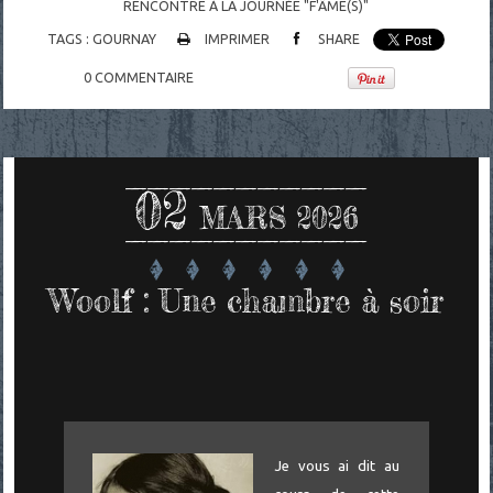
RENCONTRE À LA JOURNÉE "F'ÂME(S)"
TAGS :
GOURNAY
IMPRIMER
SHARE
0
COMMENTAIRE
02
MARS 2026
Woolf : Une chambre à soir
Je vous ai dit au