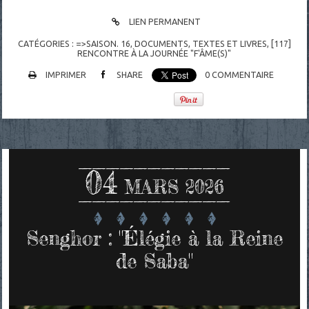
LIEN PERMANENT
CATÉGORIES :
=>SAISON. 16
,
DOCUMENTS
,
TEXTES ET LIVRES
,
[117]
RENCONTRE À LA JOURNÉE "F'ÂME(S)"
IMPRIMER
SHARE
0
COMMENTAIRE
04
MARS 2026
Senghor : "Élégie à la Reine
de Saba"