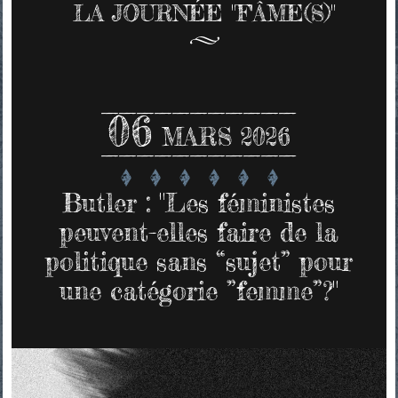
LA JOURNÉE "F'ÂME(S)"
06
MARS 2026
Butler : "Les féministes
peuvent-elles faire de la
politique sans “sujet” pour
une catégorie ”femme”?"