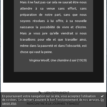
Mais il ne faut pas-car cela ne saurait être-nous
attendre à sa venue sans effort, sans
préparation de notre part, sans que nous
soyons résolues à lui offrir, à sa nouvelle
naissance la possibilité de vivre et d’écrire.
Mais je vous jure qu’elle viendrait si nous
travaillions pour elle et que travailler ainsi,
même dans la pauvreté et dans l’obscurité, est
chose qui vaut la peine.
Virginia Woolf,
Une chambre à soir
(1929)
LIEN PERMANENT
En poursuivant votre navigation sur ce site, vous acceptez l'utilisation
de cookies. Ces derniers assurent le bon fonctionnement de nos services.
En
CATÉGORIES :
=>SAISON. 16
,
DOCUMENTS
,
TEXTES ET LIVRES
,
[117]
savoir plus
.
RENCONTRE À LA JOURNÉE "F'ÂME(S)"