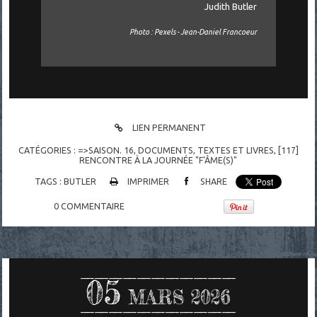
Judith Butler
Photo : Pexels - Jean-Daniel Francoeur
LIEN PERMANENT
CATÉGORIES :
=>SAISON. 16
,
DOCUMENTS
,
TEXTES ET LIVRES
,
[117]
RENCONTRE À LA JOURNÉE "F'ÂME(S)"
TAGS :
BUTLER
IMPRIMER
SHARE
0
COMMENTAIRE
05
MARS 2026