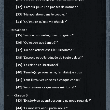
[32] "L'amour peut-il se passer de normes?"
[33] "Manipulation dans le couple..."
[34] "Qu'est-ce qu'une vie réussie?"
=>Saison 5
[35] "Justice : surveiller, punir ou guérir?"
[36] "Qu'est-ce que l'amitié?"
[37] "Un bon artiste est-il le Surhomme?"
[38] "L’utopie est-elle dénuée de toute valeur?"
[39] "La raison et l'irrationnel"
[40] "Famille(s) je vous aime, famille(s) je vous
[41] "Faut-il trouver un sens à chaque chose?"
[42] "Avons-nous ce que nous méritons?"
=>Saison 6
[43] "Existe-t-on quand personne ne nous regarde?"
[44] "Le monstre est-il parmi nous?"