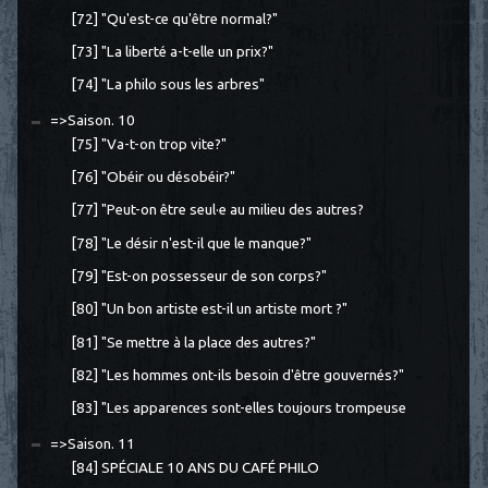
[72] "Qu'est-ce qu'être normal?"
[73] "La liberté a-t-elle un prix?"
[74] "La philo sous les arbres"
=>Saison. 10
[75] "Va-t-on trop vite?"
[76] "Obéir ou désobéir?"
[77] "Peut-on être seul·e au milieu des autres?
[78] "Le désir n'est-il que le manque?"
[79] "Est-on possesseur de son corps?"
[80] "Un bon artiste est-il un artiste mort ?"
[81] "Se mettre à la place des autres?"
[82] "Les hommes ont-ils besoin d'être gouvernés?"
[83] "Les apparences sont-elles toujours trompeuse
=>Saison. 11
[84] SPÉCIALE 10 ANS DU CAFÉ PHILO