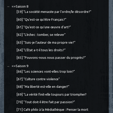
=>Saison 8
[59] "La société menacée par l'ordre/le désordre?"
[60] "Qu'est-ce qu'être Français?"
[61] "Qu'est-ce qu'une œuvre d'art?"
[62] "L'échec : tomber, se relever"
[63] "Suis-je l'auteur de ma propre vie?"
[64] "L'État a-t-il tous les droits?"
[65] "Pouvons-nous nous passer du progrès?"
=>Saison 9
[66] "Les sciences vont-elles trop loin?"
[67] "Culture contre violence"
[68] "Ma liberté est-elle en danger?"
[69] "La vérité finit-elle toujours par triompher?
[70] "Tout doit-il être fait par passion?"
[71] Café philo à la Médiathèque : Penser la mort