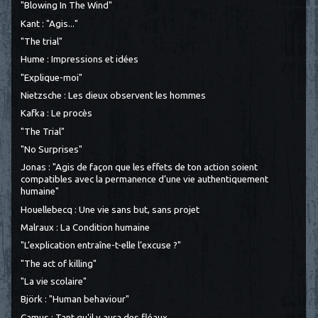
"Blowing In The Wind"
Kant : "Agis..."
"The trial"
Hume : Impressions et idées
"Explique-moi"
Nietzsche : Les dieux observent les hommes
Kafka : Le procès
"The Trial"
"No Surprises"
Jonas : "Agis de façon que les effets de ton action soient
compatibles avec la permanence d’une vie authentiquement
humaine"
Houellebecq : Une vie sans but, sans projet
Malraux : La Condition humaine
"L’explication entraîne-t-elle l’excuse ?"
"The act of killing"
"La vie scolaire"
Björk : "Human behaviour"
Camus : Tant qu'il y aura des fléaux