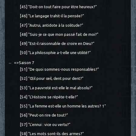
[45] "Doit-on tout faire pour être heureux?"
[46] "Le langage trahit-il la pensée?"
[47] "Autrui, antidote à la solitude?"
[48] "Suis-je ce que mon passé fait de moi?"
[49] "Est-il raisonnable de croire en Dieu?"
[50] "La philosophie a-t-elle une utilité?"
=>Saison 7
[51] "De quoi sommes-nous responsables?"
[52] "Œil pour œil, dent pour dent?"
[53] "La pauvreté est-elle le mal absolu?"
[54] "L'Histoire se répète-t-elle?"
[55] "La femme est-elle un homme les autres? 1"
[56] "Peut-on rire de tout?"
[57] "L'ennui : vice ou vertu?"
[58] "Les mots sont-ils des armes?"