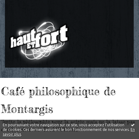
Café philosophique de
Montargis
"Invite la philosophie pour la soirée mais ne la laisse pas
En poursuivant votre navigation sur ce site, vous acceptez l'utilisation
coucher chez toi." [Tad Williams]
de cookies. Ces derniers assurent le bon fonctionnement de nos services.
En
savoir plus
.