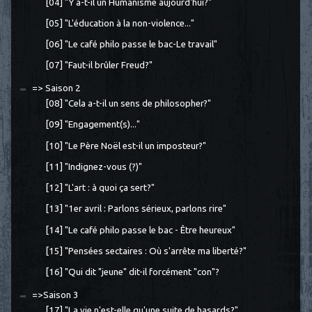
[04] "Y a-t-il un Humanisme aujourd'hui?"
[05] "L'éducation à la non-violence..."
[06] "Le café philo passe le bac-Le travail"
[07] "Faut-il brûler Freud?"
=> Saison 2
[08] "Cela a-t-il un sens de philosopher?"
[09] "Engagement(s)..."
[10] "Le Père Noël est-il un imposteur?"
[11] "Indignez-vous (?)"
[12] "L'art : à quoi ça sert?"
[13] "1er avril : Parlons sérieux, parlons rire"
[14] "Le café philo passe le bac - Être heureux"
[15] "Pensées sectaires : Où s'arrête ma liberté?"
[16] "Qui dit "jeune" dit-il forcément "con"?
=>Saison 3
[17] "La vie n'est-elle qu'une suite de hasards?"