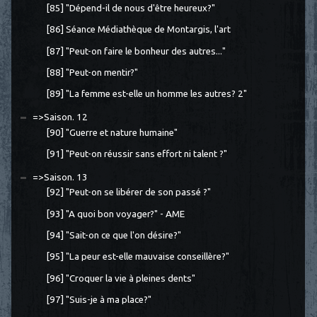
[85] "Dépend-il de nous d'être heureux?"
[86] Séance Médiathèque de Montargis, l'art
[87] "Peut-on faire le bonheur des autres..."
[88] "Peut-on mentir?"
[89] "La femme est-elle un homme les autres? 2"
=>Saison. 12
[90] "Guerre et nature humaine"
[91] "Peut-on réussir sans effort ni talent ?"
=>Saison. 13
[92] "Peut-on se libérer de son passé ?"
[93] "A quoi bon voyager?" - AME
[94] "Sait-on ce que l'on désire?"
[95] "La peur est-elle mauvaise conseillère?"
[96] "Croquer la vie à pleines dents"
[97] "Suis-je à ma place?"