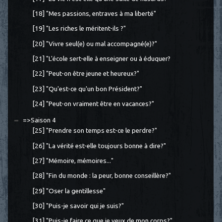
[18] "Mes passions, entraves à ma liberté"
[19] "Les riches le méritent-ils ?"
[20] "Vivre seul(e) ou mal accompagné(e)?"
[21] "L'école sert-elle à enseigner ou à éduquer?
[22] "Peut-on être jeune et heureux?"
[23] "Qu'est-ce qu'un bon Président?"
[24] "Peut-on vraiment être en vacances?"
=>Saison 4
[25] "Prendre son temps est-ce le perdre?"
[26] "La vérité est-elle toujours bonne à dire?"
[27] "Mémoire, mémoires..."
[28] "Fin du monde : la peur, bonne conseillère?"
[29] "Oser la gentillesse"
[30] "Puis-je savoir qui je suis?"
[31] "Puis-je faire ce que je veux de mon corps?"