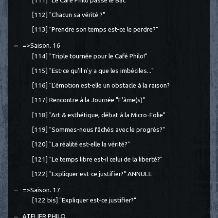
[111] "Le Café Philo passe le Bac"
[112] "Chacun sa vérité ?"
[113] "Prendre son temps est-ce le perdre?"
=>Saison. 16
[114] "Triple tournée pour le Café Philo!"
[115] "Est-ce qu'il n'y a que les imbéciles..."
[116] "L'émotion est-elle un obstacle à la raison?
[117] Rencontre à la Journée "F'âme(s)"
[118] "Art & esthétique, débat à la Micro-Folie"
[119] "Sommes-nous fâchés avec le progrès?"
[120] "La réalité est-elle la vérité?"
[121] "Le temps libre est-il celui de la liberté?"
[122] "Expliquer est-ce justifier?" ANNULE
=>Saison. 17
[122 bis] "Expliquer est-ce justifier?"
ATELIER PHILO