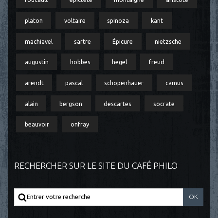
platon
voltaire
spinoza
kant
machiavel
sartre
Épicure
nietzsche
augustin
hobbes
hegel
freud
arendt
pascal
schopenhauer
camus
alain
bergson
descartes
socrate
beauvoir
onfray
RECHERCHER SUR LE SITE DU CAFÉ PHILO