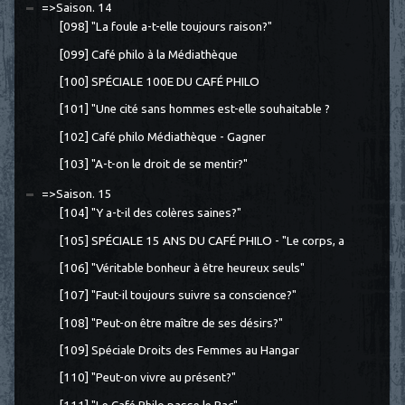
=>Saison. 14
[098] "La foule a-t-elle toujours raison?"
[099] Café philo à la Médiathèque
[100] SPÉCIALE 100E DU CAFÉ PHILO
[101] "Une cité sans hommes est-elle souhaitable ?
[102] Café philo Médiathèque - Gagner
[103] "A-t-on le droit de se mentir?"
=>Saison. 15
[104] "Y a-t-il des colères saines?"
[105] SPÉCIALE 15 ANS DU CAFÉ PHILO - "Le corps, a
[106] "Véritable bonheur à être heureux seuls"
[107] "Faut-il toujours suivre sa conscience?"
[108] "Peut-on être maître de ses désirs?"
[109] Spéciale Droits des Femmes au Hangar
[110] "Peut-on vivre au présent?"