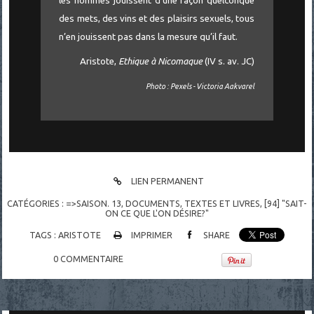
les hommes jouissent d’une façon quelconque
des mets, des vins et des plaisirs sexuels, tous
n’en jouissent pas dans la mesure qu’il faut.
Aristote,
Ethique à Nicomaque
(IV s. av. JC)
Photo : Pexels - Victoria Aakvarel
LIEN PERMANENT
CATÉGORIES :
=>SAISON. 13
,
DOCUMENTS
,
TEXTES ET LIVRES
,
[94] "SAIT-
ON CE QUE L'ON DÉSIRE?"
TAGS :
ARISTOTE
IMPRIMER
SHARE
0
COMMENTAIRE