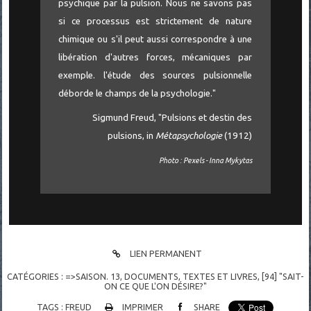
psychique par la pulsion. Nous ne savons pas
si ce processus est strictement de nature
chimique ou s'il peut aussi correspondre à une
libération d'autres forces, mécaniques par
exemple. l'étude des sources pulsionnelle
déborde le champs de la psychologie."
Sigmund Freud, "Pulsions et destin des
pulsions, in
Métapsychologie
(1912)
Photo : Pexels - Inna Mykytas
LIEN PERMANENT
CATÉGORIES :
=>SAISON. 13
,
DOCUMENTS
,
TEXTES ET LIVRES
,
[94] "SAIT-
ON CE QUE L'ON DÉSIRE?"
TAGS :
FREUD
IMPRIMER
SHARE