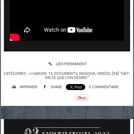
LIEN PERMANENT
CATÉGORIES :
=>SAISON. 13
,
DOCUMENTS
,
MUSIQUE
,
VIDÉOS
,
[94] "SAIT-
ON CE QUE L'ON DÉSIRE?"
IMPRIMER
SHARE
0
COMMENTAIRE
03