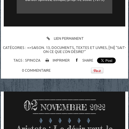
LIEN PERMANENT
CATÉGORIES :
=>SAISON. 13
,
DOCUMENTS
,
TEXTES ET LIVRES
,
[94] "SAIT-
ON CE QUE L'ON DÉSIRE?"
TAGS :
SPINOZA
IMPRIMER
SHARE
0
COMMENTAIRE
02
NOVEMBRE 2022
Aristote : Le désir veut le