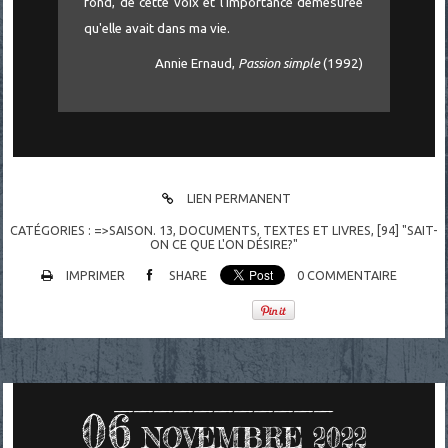
fond, de cette voix et l'importance démesurée
qu'elle avait dans ma vie.
Annie Ernaud,
Passion simple
(1992)
LIEN PERMANENT
CATÉGORIES :
=>SAISON. 13
,
DOCUMENTS
,
TEXTES ET LIVRES
,
[94] "SAIT-
ON CE QUE L'ON DÉSIRE?"
IMPRIMER
SHARE
0
COMMENTAIRE
06
NOVEMBRE 2022