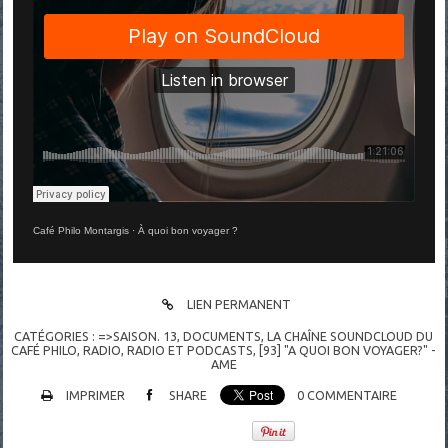
Café Philo Montargis
·
À quoi bon voyager ?
LIEN PERMANENT
CATÉGORIES :
=>SAISON. 13
,
DOCUMENTS
,
LA CHAÎNE SOUNDCLOUD DU
CAFÉ PHILO
,
RADIO
,
RADIO ET PODCASTS
,
[93] "A QUOI BON VOYAGER?" -
AME
IMPRIMER
SHARE
0
COMMENTAIRE