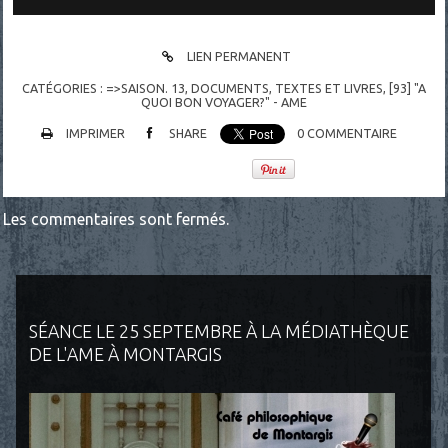
LIEN PERMANENT
CATÉGORIES :
=>SAISON. 13
,
DOCUMENTS
,
TEXTES ET LIVRES
,
[93] "A
QUOI BON VOYAGER?" - AME
IMPRIMER
SHARE
0
COMMENTAIRE
Les commentaires sont fermés.
SÉANCE LE 25 SEPTEMBRE À LA MÉDIATHÈQUE
DE L'AME À MONTARGIS