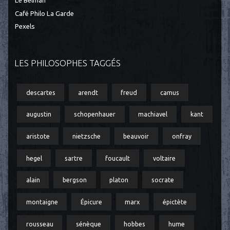
Le Belman
Café Philo La Garde
Pexels
LES PHILOSOPHES TAGGÉS
descartes
arendt
freud
camus
augustin
schopenhauer
machiavel
kant
aristote
nietzsche
beauvoir
onfray
hegel
sartre
foucault
voltaire
alain
bergson
platon
socrate
montaigne
Épicure
marx
épictète
rousseau
sénèque
hobbes
hume