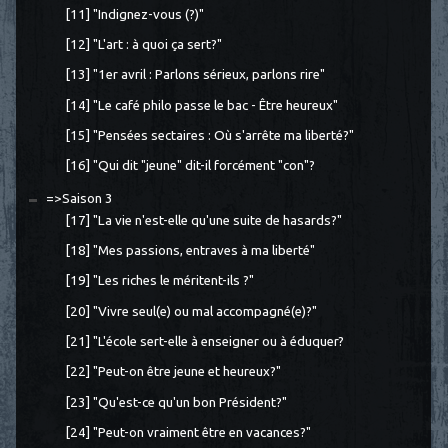
[11] "Indignez-vous (?)"
[12] "L'art : à quoi ça sert?"
[13] "1er avril : Parlons sérieux, parlons rire"
[14] "Le café philo passe le bac - Être heureux"
[15] "Pensées sectaires : Où s'arrête ma liberté?"
[16] "Qui dit "jeune" dit-il forcément "con"?
=>Saison 3
[17] "La vie n'est-elle qu'une suite de hasards?"
[18] "Mes passions, entraves à ma liberté"
[19] "Les riches le méritent-ils ?"
[20] "Vivre seul(e) ou mal accompagné(e)?"
[21] "L'école sert-elle à enseigner ou à éduquer?
[22] "Peut-on être jeune et heureux?"
[23] "Qu'est-ce qu'un bon Président?"
[24] "Peut-on vraiment être en vacances?"