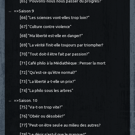
[65] "Pouvons-nous nous passer du progrès?"
=>Saison 9
[66] "Les sciences vont-elles trop loin?"
[67] "Culture contre violence"
[68] "Ma liberté est-elle en danger?"
[69] "La vérité finit-elle toujours par triompher?
[70] "Tout doit-il être fait par passion?"
[71] Café philo à la Médiathèque : Penser la mort
[72] "Qu'est-ce qu'être normal?"
[73] "La liberté a-t-elle un prix?"
[74] "La philo sous les arbres"
=>Saison. 10
[75] "Va-t-on trop vite?"
[76] "Obéir ou désobéir?"
[77] "Peut-on être seul·e au milieu des autres?
[78] "Le désir n'est-il que le manque?"