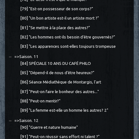
[79] "Est-on possesseur de son corps?"
[80] "Un bon artiste est-il un artiste mort ?"
[81] "Se mettre à la place des autres?"
[82] "Les hommes ont-ils besoin d'être gouvernés?"
[83] "Les apparences sont-elles toujours trompeuse
=>Saison. 11
[84] SPÉCIALE 10 ANS DU CAFÉ PHILO
[85] "Dépend-il de nous d'être heureux?"
[86] Séance Médiathèque de Montargis, l'art
[87] "Peut-on faire le bonheur des autres..."
[88] "Peut-on mentir?"
[89] "La femme est-elle un homme les autres? 2"
=>Saison. 12
[90] "Guerre et nature humaine"
[91] "Peut-on réussir sans effort ni talent ?"