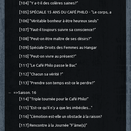
[104] "Y a-t-il des colères saines?"
[105] SPÉCIALE 15 ANS DU CAFÉ PHILO - "Le corps, a
[106] "Véritable bonheur à être heureux seuls"
[107] "Faut-il toujours suivre sa conscience?"
[108] "Peut-on être maître de ses désirs?"
[109] Spéciale Droits des Femmes au Hangar
[110] "Peut-on vivre au présent?"
[111] "Le Café Philo passe le Bac"
[112] "Chacun sa vérité ?"
[113] "Prendre son temps est-ce le perdre?"
=>Saison. 16
[114] "Triple tournée pour le Café Philo!"
[115] "Est-ce qu'il n'y a que les imbéciles..."
[116] "L'émotion est-elle un obstacle à la raison?
[117] Rencontre à la Journée "F'âme(s)"