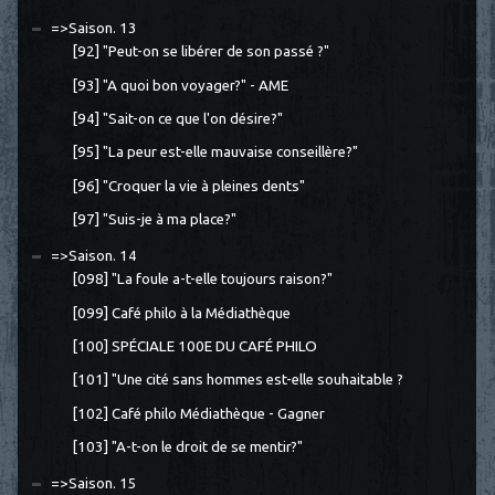
=>Saison. 13
[92] "Peut-on se libérer de son passé ?"
[93] "A quoi bon voyager?" - AME
[94] "Sait-on ce que l'on désire?"
[95] "La peur est-elle mauvaise conseillère?"
[96] "Croquer la vie à pleines dents"
[97] "Suis-je à ma place?"
=>Saison. 14
[098] "La foule a-t-elle toujours raison?"
[099] Café philo à la Médiathèque
[100] SPÉCIALE 100E DU CAFÉ PHILO
[101] "Une cité sans hommes est-elle souhaitable ?
[102] Café philo Médiathèque - Gagner
[103] "A-t-on le droit de se mentir?"
=>Saison. 15