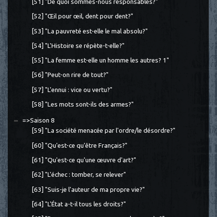
[51] "De quoi sommes-nous responsables?"
[52] "Œil pour œil, dent pour dent?"
[53] "La pauvreté est-elle le mal absolu?"
[54] "L'Histoire se répète-t-elle?"
[55] "La femme est-elle un homme les autres? 1"
[56] "Peut-on rire de tout?"
[57] "L'ennui : vice ou vertu?"
[58] "Les mots sont-ils des armes?"
=>Saison 8
[59] "La société menacée par l'ordre/le désordre?"
[60] "Qu'est-ce qu'être Français?"
[61] "Qu'est-ce qu'une œuvre d'art?"
[62] "L'échec : tomber, se relever"
[63] "Suis-je l'auteur de ma propre vie?"
[64] "L'État a-t-il tous les droits?"