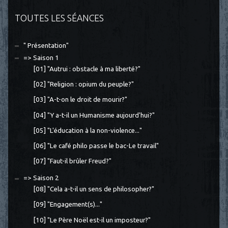
TOUTES LES SÉANCES
" Présentation"
=> Saison 1
[01] "Autrui : obstacle à ma liberté?"
[02] "Religion : opium du peuple?"
[03] "A-t-on le droit de mourir?"
[04] "Y a-t-il un Humanisme aujourd'hui?"
[05] "L'éducation à la non-violence..."
[06] "Le café philo passe le bac-Le travail"
[07] "Faut-il brûler Freud?"
=> Saison 2
[08] "Cela a-t-il un sens de philosopher?"
[09] "Engagement(s)..."
[10] "Le Père Noël est-il un imposteur?"