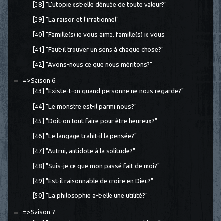
[38] "L’utopie est-elle dénuée de toute valeur?"
[39] "La raison et l'irrationnel"
[40] "Famille(s) je vous aime, famille(s) je vous
[41] "Faut-il trouver un sens à chaque chose?"
[42] "Avons-nous ce que nous méritons?"
=>Saison 6
[43] "Existe-t-on quand personne ne nous regarde?"
[44] "Le monstre est-il parmi nous?"
[45] "Doit-on tout faire pour être heureux?"
[46] "Le langage trahit-il la pensée?"
[47] "Autrui, antidote à la solitude?"
[48] "Suis-je ce que mon passé fait de moi?"
[49] "Est-il raisonnable de croire en Dieu?"
[50] "La philosophie a-t-elle une utilité?"
=>Saison 7