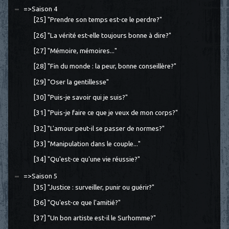
=>Saison 4
[25] "Prendre son temps est-ce le perdre?"
[26] "La vérité est-elle toujours bonne à dire?"
[27] "Mémoire, mémoires..."
[28] "Fin du monde : la peur, bonne conseillère?"
[29] "Oser la gentillesse"
[30] "Puis-je savoir qui je suis?"
[31] "Puis-je faire ce que je veux de mon corps?"
[32] "L'amour peut-il se passer de normes?"
[33] "Manipulation dans le couple..."
[34] "Qu'est-ce qu'une vie réussie?"
=>Saison 5
[35] "Justice : surveiller, punir ou guérir?"
[36] "Qu'est-ce que l'amitié?"
[37] "Un bon artiste est-il le Surhomme?"