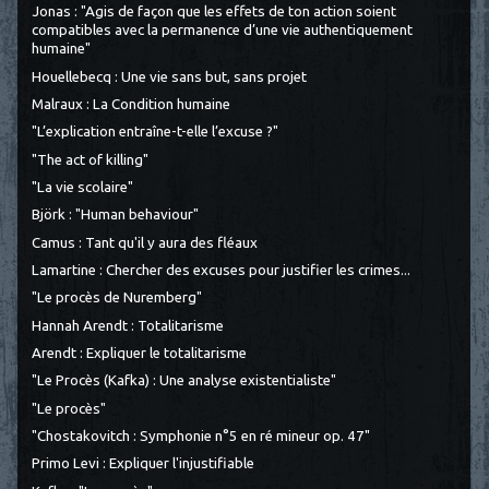
Jonas : "Agis de façon que les effets de ton action soient
compatibles avec la permanence d’une vie authentiquement
humaine"
Houellebecq : Une vie sans but, sans projet
Malraux : La Condition humaine
"L’explication entraîne-t-elle l’excuse ?"
"The act of killing"
"La vie scolaire"
Björk : "Human behaviour"
Camus : Tant qu'il y aura des fléaux
Lamartine : Chercher des excuses pour justifier les crimes...
"Le procès de Nuremberg"
Hannah Arendt : Totalitarisme
Arendt : Expliquer le totalitarisme
"Le Procès (Kafka) : Une analyse existentialiste"
"Le procès"
"Chostakovitch : Symphonie n°5 en ré mineur op. 47"
Primo Levi : Expliquer l'injustifiable