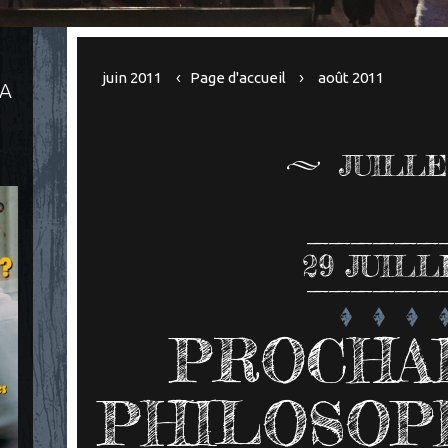
juin 2011
Page d'accueil
août 2011
LA
JUILLE
29
JUILL
PROCHAI
PHILOSOP