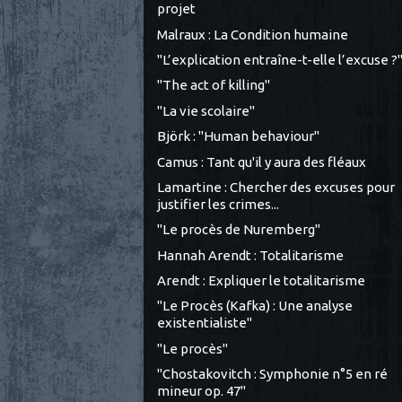
projet
Malraux : La Condition humaine
"L’explication entraîne-t-elle l’excuse ?
"The act of killing"
"La vie scolaire"
Björk : "Human behaviour"
Camus : Tant qu'il y aura des fléaux
Lamartine : Chercher des excuses pour
justifier les crimes...
"Le procès de Nuremberg"
Hannah Arendt : Totalitarisme
Arendt : Expliquer le totalitarisme
"Le Procès (Kafka) : Une analyse
existentialiste"
"Le procès"
"Chostakovitch : Symphonie n°5 en ré
mineur op. 47"