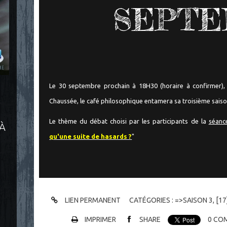
SEPT
Le 30 septembre prochain à 18H30 (horaire à confirmer), 
Chaussée, le café philosophique entamera sa troisième saiso
Le thème du débat choisi par les participants de la
séance
 À
qu'une suite de hasards ?
"
LIEN PERMANENT
CATÉGORIES :
=>SAISON 3
,
[17
IMPRIMER
SHARE
0
COM