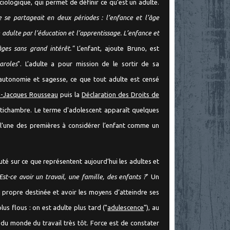
iologique, qui permet de définir ce qu’est un adulte.
e se partageait en deux périodes : l’enfance et l’âge
e adulte par l’éducation et l’apprentissage. L’enfance et
ges sans grand intérêt."
L’enfant, ajoute Bruno, est
aroles
". L’adulte a pour mission de le sortir de sa
r autonomie et sagesse, ce que tout adulte est censé
n-Jacques Rousseau
puis la
Déclaration des Droits de
ntichambre. Le terme d'adolescent apparaît quelques
l’une des premières à considérer l’enfant comme un
té sur ce que représentent aujourd’hui les adultes et
Est-ce avoir un travail, une famille, des enfants ?
" Un
a propre destinée et avoir les moyens d’atteindre ses
lus flous : on est adulte plus tard ("
adulescence
"), au
 du monde du travail très tôt. Force est de constater