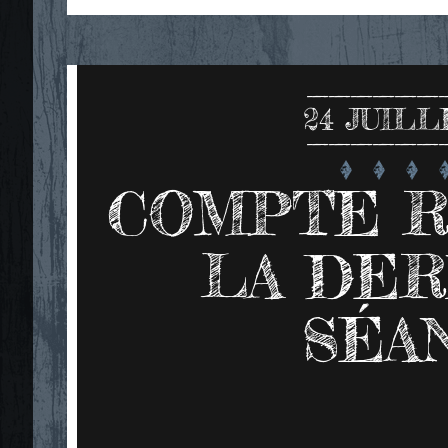
24
JUILL
COMPTE 
LA DE
SÉA