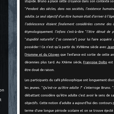
stupide. Bruno a placé cette croyance dans son contexte soc
"
Pendant des siècles, dans nos socié
tés, l’existence humain
adulte. Le seul objectif d’un être humain était d’arriver à l’âg
l’adolescence étaient finalement considérées comme des â
étymologiquement
l’infans
c’est-à-dire "
l’être dénué de p
"
stupidité naturelle
" ("
sa connerie
") pour lui faire acquéri
posséder ! Ce n’est qu’à partir du XVIIIème siècle avec
Jea
l’Homme et du Citoyen
que l’enfance est sortie de cette a
décennies plus tard. Au XXème siècle,
Françoise Dolto
est 
être doué de raison.
Les participants du café philosophique ont longuement discu
les jeunes. "
Qu’est-ce qu’être adulte ?
" s’interroge Bruno. "
ton
débattant considère qu’être adulte c’est avoir le sens de s
t
objectifs. Cette notion d’adulte a aujourd’hui des contours p
terme d’une longue période scolaire et on se trouve éjecté