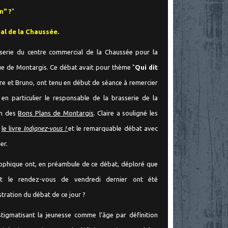
n" ?
"
ial de la Chaussée.
sserie du centre commercial de la Chaussée pour la
ue de Montargis. Ce débat avait pour thème "
Qui dit
ire et Bruno, ont tenu en début de séance à remercier
, en pa
rticulier le responsable de la brasserie de la
en des
Bons Plans de Montargis
. Claire a souligné les
r
le livre
Indignez-vous !
et le remarquable débat avec
er.
osophique ont, en préambule de ce débat, déploré que
nt le rendez-vous de vendredi dernier ont été
stration du débat de ce jour ?
 stigmatisant la jeunesse comme l’âge par définition