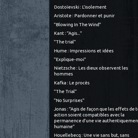
Dostoïevski : L'isolement
Aristote : Pardonner et punir
"Blowing In The Wind"
Kant : "Agis..."
"The trial"
Hume : Impressions et idées
"Explique-moi"
Nietzsche : Les dieux observent les
hommes
Kafka : Le procès
"The Trial"
"No Surprises"
Jonas : "Agis de façon que les effets de 
action soient compatibles avec la
permanence d’une vie authentiquemen
humaine"
Houellebecq : Une vie sans but, sans