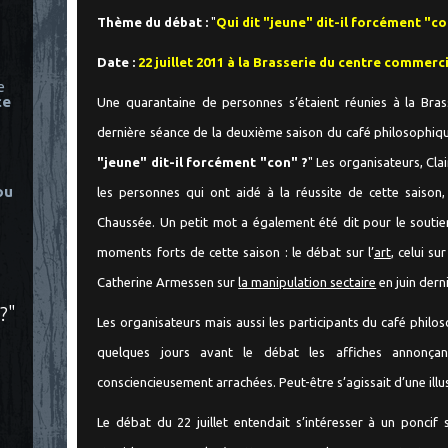
Thème du débat :
"
Qui dit "jeune" dit-il forcément "co
Date :
22 juillet 2011 à la Brasserie du centre commerc
e
ce
Une quarantaine de personnes s’étaient réunies à la Bra
dernière séance de la deuxième saison du café philosophiq
"jeune" dit-il forcément "con" ?
" Les organisateurs, Cla
ou
les personnes qui ont aidé à la réussite de cette saison
Chaussée. Un petit mot a également été dit pour le souti
moments forts de cette saison : le débat sur l’
art
, celui su
Catherine Armessen sur
la manipulation sectaire
en juin derni
?"
Les organisateurs mais aussi les participants du café phil
quelques jours avant le débat les affiches annonça
consciencieusement arrachées. Peut-être s’agissait d’une illu
Le débat du 22 juillet entendait s’intéresser à un poncif