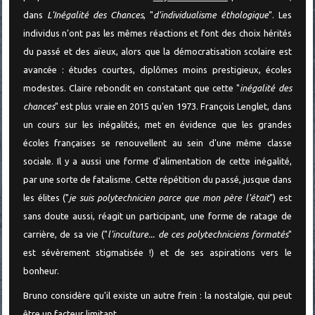
dans
L'Inégalité des Chances
, "
d'individualisme éthologique
". Les
individus n'ont pas les mêmes réactions et font des choix hérités
du passé et des aïeux, alors que la démocratisation scolaire est
avancée : études courtes, diplômes moins prestigieux, écoles
modestes. Claire rebondit en constatant que cette "
inégalité des
chances
" est plus vraie en 2015 qu'en 1973. François Lenglet, dans
un cours sur les inégalités, met en évidence que les grandes
écoles françaises se renouvellent au sein d'une même classe
sociale. Il y a aussi une forme d'alimentation de cette inégalité,
par une sorte de fatalisme. Cette répétition du passé, jusque dans
les élites ("
je suis polytechnicien parce que mon père l'était
") est
sans doute aussi, réagit un participant, une forme de ratage de
carrière, de sa vie ("
l'inculture... de ces polytechniciens formatés
"
est sévèrement stigmatisée !) et de ses aspirations vers le
bonheur.
Bruno considère qu'il existe un autre frein : la nostalgie, qui peut
être un facteur limitant.