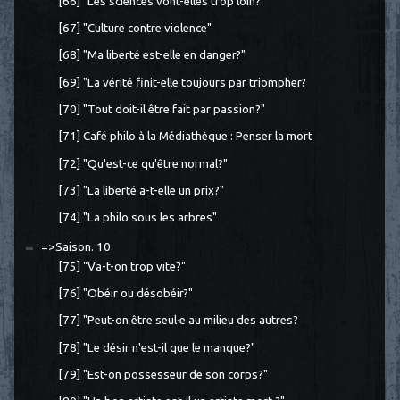
[66] "Les sciences vont-elles trop loin?"
[67] "Culture contre violence"
[68] "Ma liberté est-elle en danger?"
[69] "La vérité finit-elle toujours par triompher?
[70] "Tout doit-il être fait par passion?"
[71] Café philo à la Médiathèque : Penser la mort
[72] "Qu'est-ce qu'être normal?"
[73] "La liberté a-t-elle un prix?"
[74] "La philo sous les arbres"
=>Saison. 10
[75] "Va-t-on trop vite?"
[76] "Obéir ou désobéir?"
[77] "Peut-on être seul·e au milieu des autres?
[78] "Le désir n'est-il que le manque?"
[79] "Est-on possesseur de son corps?"