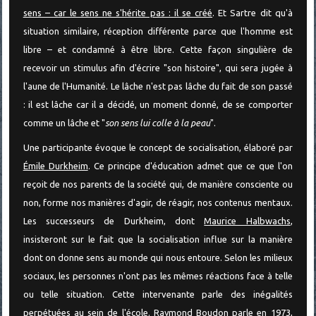
sens – car le sens ne s'hérite pas : il se créé
. Et Sartre dit qu'à
situation similaire, réception différente parce que l'homme est
libre – et condamné à être libre. Cette façon singulière de
recevoir un stimulus afin d'écrire "son histoire", qui sera jugée à
l'aune de l'Humanité. Le lâche n'est pas lâche du fait de son passé
: il est lâche car il a décidé, un moment donné, de se comporter
comme un lâche et "
son sens lui colle à la peau
".
Une participante évoque le concept de socialisation, élaboré par
Émile Durkheim
. Ce principe d'éducation admet que ce que l'on
reçoit de nos parents de la société qui, de manière consciente ou
non, forme nos manières d'agir, de réagir, nos contenus mentaux.
Les successeurs de Durkheim, dont
Maurice Halbwachs
,
insisteront sur le fait que la socialisation influe sur la manière
dont on donne sens au monde qui nous entoure. Selon les milieux
sociaux, les personnes n'ont pas les mêmes réactions face à telle
ou telle situation. Cette intervenante parle des inégalités
perpétuées au sein de l'école.
Raymond Boudon
parle en 1973,