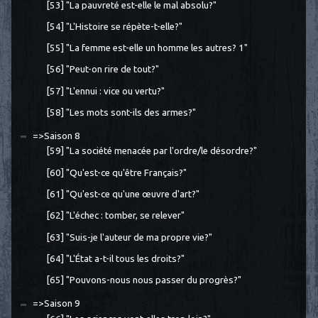
[53] "La pauvreté est-elle le mal absolu?"
[54] "L'Histoire se répète-t-elle?"
[55] "La femme est-elle un homme les autres? 1"
[56] "Peut-on rire de tout?"
[57] "L'ennui : vice ou vertu?"
[58] "Les mots sont-ils des armes?"
=>Saison 8
[59] "La société menacée par l'ordre/le désordre?"
[60] "Qu'est-ce qu'être Français?"
[61] "Qu'est-ce qu'une œuvre d'art?"
[62] "L'échec : tomber, se relever"
[63] "Suis-je l'auteur de ma propre vie?"
[64] "L'État a-t-il tous les droits?"
[65] "Pouvons-nous nous passer du progrès?"
=>Saison 9