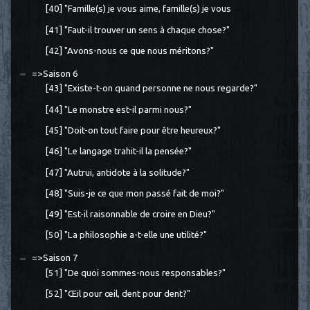
[40] "Famille(s) je vous aime, famille(s) je vous
[41] "Faut-il trouver un sens à chaque chose?"
[42] "Avons-nous ce que nous méritons?"
=>Saison 6
[43] "Existe-t-on quand personne ne nous regarde?"
[44] "Le monstre est-il parmi nous?"
[45] "Doit-on tout faire pour être heureux?"
[46] "Le langage trahit-il la pensée?"
[47] "Autrui, antidote à la solitude?"
[48] "Suis-je ce que mon passé fait de moi?"
[49] "Est-il raisonnable de croire en Dieu?"
[50] "La philosophie a-t-elle une utilité?"
=>Saison 7
[51] "De quoi sommes-nous responsables?"
[52] "Œil pour œil, dent pour dent?"