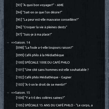
[93] "A quoi bon voyager?" - AME
[94] "Sait-on ce que l'on désire?"
[95] "La peur est-elle mauvaise conseillère?"
[96] "Croquer la vie à pleines dents"
[97] "Suis-je à ma place?"
=>Saison. 14
[098] "La foule a-t-elle toujours raison?"
[099] Café philo à la Médiathèque
[100] SPÉCIALE 100E DU CAFÉ PHILO
[101] "Une cité sans hommes est-elle souhaitable ?
[102] Café philo Médiathèque - Gagner
[103] "A-t-on le droit de se mentir?"
=>Saison. 15
[104] "Y a-t-il des colères saines?"
[105] SPÉCIALE 15 ANS DU CAFÉ PHILO - "Le corps, a