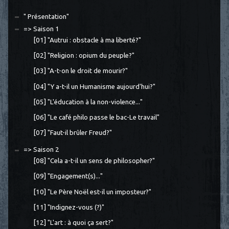
" Présentation"
=> Saison 1
[01] "Autrui : obstacle à ma liberté?"
[02] "Religion : opium du peuple?"
[03] "A-t-on le droit de mourir?"
[04] "Y a-t-il un Humanisme aujourd'hui?"
[05] "L'éducation à la non-violence..."
[06] "Le café philo passe le bac-Le travail"
[07] "Faut-il brûler Freud?"
=> Saison 2
[08] "Cela a-t-il un sens de philosopher?"
[09] "Engagement(s)..."
[10] "Le Père Noël est-il un imposteur?"
[11] "Indignez-vous (?)"
[12] "L'art : à quoi ça sert?"