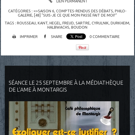
LIEN PERMANENT
CATÉGORIES :
=>SAISON 6
,
COMPTES-RENDUS DES DÉBATS
,
PHILO-
GALERIE
,
[48] "SUIS-JE CE QUE MON PASSÉ FAIT DE MOI?"
TAGS :
ROUSSEAU
,
KANT
,
HEGEL
,
FREUD
,
SARTRE
,
CYRULNIK
,
DURKHEIM
,
HALBWACHS
,
BOUDON
IMPRIMER
SHARE
0
COMMENTAIRE
SÉANCE LE 25 SEPTEMBRE À LA MÉDIATHÈQUE
DE L'AME À MONTARGIS