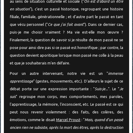
au sens de situation culturelle et sociale ("
On est d'abord un être
en situation
"), c'est un passé historique, regroupant une histoire
filiale, familiale, générationnelle ; et d'autre part le passé en tant
que vécu personnel ("
Ce que j'ai fait avant
"). Dans ce dernier cas,
puis-je me choisir vraiment ? Ma vie est-elle mon œuvre ?
Finalement, la question de savoir si je résulte de mon passé ne se
pose pour ainsi dire pas si ce passé est honorifique ; par contre, la
question devient aporitique lorsque mon passé me colle à la peau
et que je souhaiterais m'en défaire.
Pour un autre intervenant, notre vie est un "
immense
apprentissage
" (gestes, mouvements, etc.). D'ailleurs le sujet de ce
débat porte sur une expression importante : "
Suis-je...
". Le "
Je
suis
" regroupe mon corps, mes comportements, mes paroles,
l'apprentissage, la mémoire, l'inconscient, etc. Le passé est ce qui
peut nous revenir violemment : des faits, des colères, des
émotions, comme le disait
Marcel Proust
: "
Mais, quand d’un passé
ancien rien ne subsiste, après la mort des êtres, après la destruction