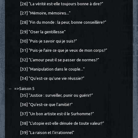
[26] "La vérité est-elle toujours bonne à dire?"
[27] "Mémoire, mémoires..."
[28] "Fin du monde : la peur, bonne conseillère?"
[29] "Oser la gentillesse"
[30] "Puis-je savoir qui je suis?"
[31] "Puis-je faire ce que je veux de mon corps?"
[32] "L'amour peut-il se passer de normes?"
[33] "Manipulation dans le couple..."
[34] "Qu'est-ce qu'une vie réussie?"
=>Saison 5
[35] "Justice : surveiller, punir ou guérir?"
[36] "Qu'est-ce que l'amitié?"
[37] "Un bon artiste est-il le Surhomme?"
[38] "L’utopie est-elle dénuée de toute valeur?"
[39] "La raison et l'irrationnel"