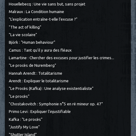
Houellebecq : Une vie sans but, sans projet
Malraux : La Condition humaine
"L’explication entraîne-t-elle l’excuse ?"
"The act of killing"
"La vie scolaire"
Björk : "Human behaviour"
Camus : Tant qu'il y aura des fléaux
Lamartine : Chercher des excuses pour justifier les crimes...
"Le procès de Nuremberg"
Hannah Arendt : Totalitarisme
Arendt : Expliquer le totalitarisme
"Le Procès (Kafka) : Une analyse existentialiste"
"Le procès"
"Chostakovitch : Symphonie n°5 en ré mineur op. 47"
Primo Levi : Expliquer l'injustifiable
Kafka : "Le procès"
"Justify My Love"
"Shutter Island"