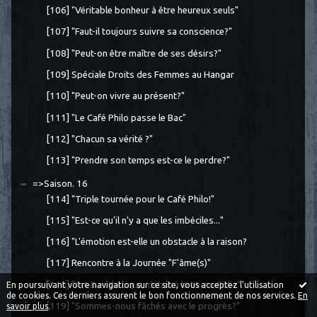
[106] "Véritable bonheur à être heureux seuls"
[107] "Faut-il toujours suivre sa conscience?"
[108] "Peut-on être maître de ses désirs?"
[109] Spéciale Droits des Femmes au Hangar
[110] "Peut-on vivre au présent?"
[111] "Le Café Philo passe le Bac"
[112] "Chacun sa vérité ?"
[113] "Prendre son temps est-ce le perdre?"
=>Saison. 16
[114] "Triple tournée pour le Café Philo!"
[115] "Est-ce qu'il n'y a que les imbéciles..."
[116] "L'émotion est-elle un obstacle à la raison?
[117] Rencontre à la Journée "F'âme(s)"
[118] "Art & esthétique, débat à la Micro-Folie"
En poursuivant votre navigation sur ce site, vous acceptez l'utilisation
de cookies. Ces derniers assurent le bon fonctionnement de nos services.
En
[119] "Sommes-nous fâchés avec le progrès?"
savoir plus
.