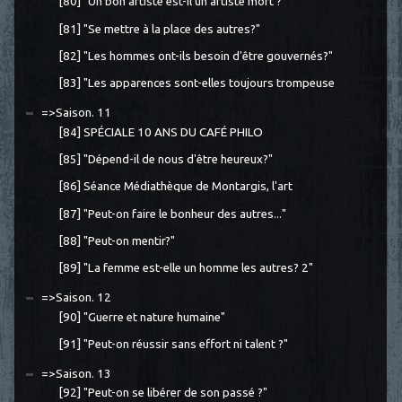
[80] "Un bon artiste est-il un artiste mort ?"
[81] "Se mettre à la place des autres?"
[82] "Les hommes ont-ils besoin d'être gouvernés?"
[83] "Les apparences sont-elles toujours trompeuse
=>Saison. 11
[84] SPÉCIALE 10 ANS DU CAFÉ PHILO
[85] "Dépend-il de nous d'être heureux?"
[86] Séance Médiathèque de Montargis, l'art
[87] "Peut-on faire le bonheur des autres..."
[88] "Peut-on mentir?"
[89] "La femme est-elle un homme les autres? 2"
=>Saison. 12
[90] "Guerre et nature humaine"
[91] "Peut-on réussir sans effort ni talent ?"
=>Saison. 13
[92] "Peut-on se libérer de son passé ?"