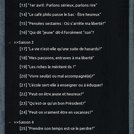
[13] "1er avril : Parlons sérieux, parlons rire"
[14] "Le café philo passe le bac - Être heureux"
[15] "Pensées sectaires : Où s'arrête ma liberté?"
[16] "Qui dit "jeune" dit-il forcément "con"?
=>Saison 3
[17] "La vie n'est-elle qu'une suite de hasards?"
[18] "Mes passions, entraves à ma liberté"
[19] "Les riches le méritent-ils ?"
[20] "Vivre seul(e) ou mal accompagné(e)?"
[21] "L'école sert-elle à enseigner ou à éduquer?
[22] "Peut-on être jeune et heureux?"
[23] "Qu'est-ce qu'un bon Président?"
[24] "Peut-on vraiment être en vacances?"
=>Saison 4
[25] "Prendre son temps est-ce le perdre?"