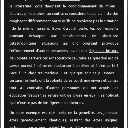
la littérature.
Zola
théorisait le conditionnement du milieu ;
d'autres philosophes, au contraire, considèrent que les individus
réagissent différemment parce qu'ils ne reçoivent pas la situation
de la même manière.
Boris Cyrulnik
parle, lui, de
résilients
pouvant échapper aux conséquences de situations
catastrophiques, situations qui ont pourtant provoqué
l'effondrement d'autres personnes avant eux.
Il y a une histoire
de volonté derrière cet échappatoire salutaire
. La question est de
savoir qui est à même de s'autoriser à en rêver et à s'en sortir ?
Face à un choc traumatique – et quelque soit sa puissance –
certains résilients ont la volonté de se construire envers et contre
tout. Au contraire, d'autres personnes, qui ont acquis une
éducation "
sécure
", se refuseront de croire en eux. Il semblerait
qu'il n'existe pas de lois figées ni de théories.
Un autre exemple est cité : celui de la gémellité. Les jumeaux,
êtres génétiquement identiques, restent des êtres uniques,
justement parce que, malgré les caractéristiques et les passés