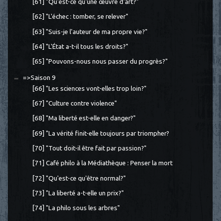
[61] "Qu'est-ce qu'une œuvre d'art?"
[62] "L'échec : tomber, se relever"
[63] "Suis-je l'auteur de ma propre vie?"
[64] "L'État a-t-il tous les droits?"
[65] "Pouvons-nous nous passer du progrès?"
=>Saison 9
[66] "Les sciences vont-elles trop loin?"
[67] "Culture contre violence"
[68] "Ma liberté est-elle en danger?"
[69] "La vérité finit-elle toujours par triompher?
[70] "Tout doit-il être fait par passion?"
[71] Café philo à la Médiathèque : Penser la mort
[72] "Qu'est-ce qu'être normal?"
[73] "La liberté a-t-elle un prix?"
[74] "La philo sous les arbres"