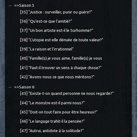
=>Saison 5
[35] "Justice : surveiller, punir ou guérir?"
[36] "Qu'est-ce que l'amitié?"
[37] "Un bon artiste est-il le Surhomme?"
[38] "L’utopie est-elle dénuée de toute valeur?"
[39] "La raison et l'irrationnel"
[40] "Famille(s) je vous aime, famille(s) je vous
[41] "Faut-il trouver un sens à chaque chose?"
[42] "Avons-nous ce que nous méritons?"
=>Saison 6
[43] "Existe-t-on quand personne ne nous regarde?"
[44] "Le monstre est-il parmi nous?"
[45] "Doit-on tout faire pour être heureux?"
[46] "Le langage trahit-il la pensée?"
[47] "Autrui, antidote à la solitude?"