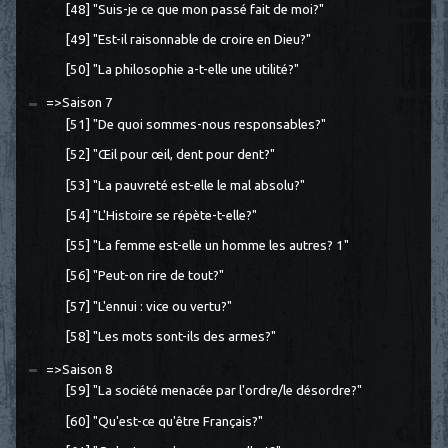
[48] "Suis-je ce que mon passé fait de moi?"
[49] "Est-il raisonnable de croire en Dieu?"
[50] "La philosophie a-t-elle une utilité?"
=>Saison 7
[51] "De quoi sommes-nous responsables?"
[52] "Œil pour œil, dent pour dent?"
[53] "La pauvreté est-elle le mal absolu?"
[54] "L'Histoire se répète-t-elle?"
[55] "La femme est-elle un homme les autres? 1"
[56] "Peut-on rire de tout?"
[57] "L'ennui : vice ou vertu?"
[58] "Les mots sont-ils des armes?"
=>Saison 8
[59] "La société menacée par l'ordre/le désordre?"
[60] "Qu'est-ce qu'être Français?"