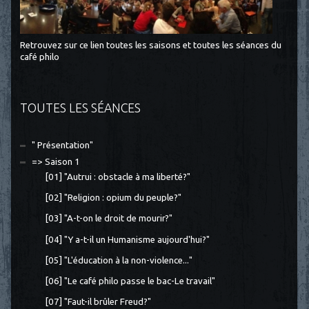
Retrouvez sur ce lien toutes les saisons et toutes les séances du
café philo
TOUTES LES SÉANCES
" Présentation"
=> Saison 1
[01] "Autrui : obstacle à ma liberté?"
[02] "Religion : opium du peuple?"
[03] "A-t-on le droit de mourir?"
[04] "Y a-t-il un Humanisme aujourd'hui?"
[05] "L'éducation à la non-violence..."
[06] "Le café philo passe le bac-Le travail"
[07] "Faut-il brûler Freud?"