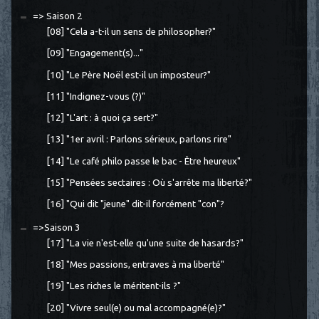
=> Saison 2
[08] "Cela a-t-il un sens de philosopher?"
[09] "Engagement(s)..."
[10] "Le Père Noël est-il un imposteur?"
[11] "Indignez-vous (?)"
[12] "L'art : à quoi ça sert?"
[13] "1er avril : Parlons sérieux, parlons rire"
[14] "Le café philo passe le bac - Être heureux"
[15] "Pensées sectaires : Où s'arrête ma liberté?"
[16] "Qui dit "jeune" dit-il forcément "con"?
=>Saison 3
[17] "La vie n'est-elle qu'une suite de hasards?"
[18] "Mes passions, entraves à ma liberté"
[19] "Les riches le méritent-ils ?"
[20] "Vivre seul(e) ou mal accompagné(e)?"