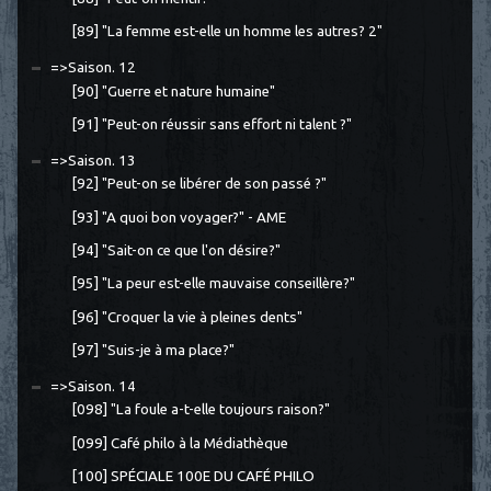
[89] "La femme est-elle un homme les autres? 2"
=>Saison. 12
[90] "Guerre et nature humaine"
[91] "Peut-on réussir sans effort ni talent ?"
=>Saison. 13
[92] "Peut-on se libérer de son passé ?"
[93] "A quoi bon voyager?" - AME
[94] "Sait-on ce que l'on désire?"
[95] "La peur est-elle mauvaise conseillère?"
[96] "Croquer la vie à pleines dents"
[97] "Suis-je à ma place?"
=>Saison. 14
[098] "La foule a-t-elle toujours raison?"
[099] Café philo à la Médiathèque
[100] SPÉCIALE 100E DU CAFÉ PHILO