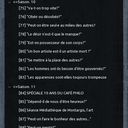
=>Saison. 10
[75] "Va-t-on trop vite?"
[76] "Obéir ou désobéir?"
[77] "Peut-on être seul·e au milieu des autres?
[78] "Le désir n'est-il que le manque?"
[79] "Est-on possesseur de son corps?"
[80] "Un bon artiste est-il un artiste mort ?"
[81] "Se mettre à la place des autres?"
[82] "Les hommes ont-ils besoin d'être gouvernés?"
[83] "Les apparences sont-elles toujours trompeuse
=>Saison. 11
[84] SPÉCIALE 10 ANS DU CAFÉ PHILO
[85] "Dépend-il de nous d'être heureux?"
[86] Séance Médiathèque de Montargis, l'art
[87] "Peut-on faire le bonheur des autres..."
[88] "Peut-on mentir?"