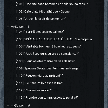
[101] "Une cité sans hommes est-elle souhaitable ?
[102] Café philo Médiathèque - Gagner
[103] "A-t-on le droit de se mentir?"
=>Saison. 15
[104] "Y a-t-il des colères saines?"
[105] SPÉCIALE 15 ANS DU CAFÉ PHILO - "Le corps, a
[106] "Véritable bonheur à être heureux seuls"
[107] "Faut-il toujours suivre sa conscience?"
[108] "Peut-on être maître de ses désirs?"
[109] Spéciale Droits des Femmes au Hangar
[110] "Peut-on vivre au présent?"
[111] "Le Café Philo passe le Bac"
[112] "Chacun sa vérité ?"
[113] "Prendre son temps est-ce le perdre?"
=>Saison. 16