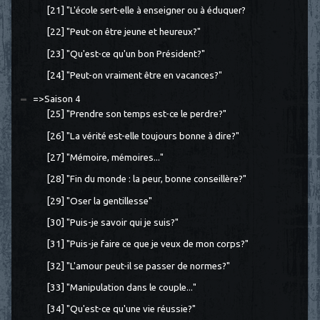
[21] "L'école sert-elle à enseigner ou à éduquer?
[22] "Peut-on être jeune et heureux?"
[23] "Qu'est-ce qu'un bon Président?"
[24] "Peut-on vraiment être en vacances?"
=>Saison 4
[25] "Prendre son temps est-ce le perdre?"
[26] "La vérité est-elle toujours bonne à dire?"
[27] "Mémoire, mémoires..."
[28] "Fin du monde : la peur, bonne conseillère?"
[29] "Oser la gentillesse"
[30] "Puis-je savoir qui je suis?"
[31] "Puis-je faire ce que je veux de mon corps?"
[32] "L'amour peut-il se passer de normes?"
[33] "Manipulation dans le couple..."
[34] "Qu'est-ce qu'une vie réussie?"