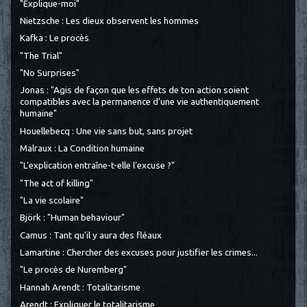
"Explique-moi"
Nietzsche : Les dieux observent les hommes
Kafka : Le procès
"The Trial"
"No Surprises"
Jonas : "Agis de façon que les effets de ton action soient
compatibles avec la permanence d’une vie authentiquement
humaine"
Houellebecq : Une vie sans but, sans projet
Malraux : La Condition humaine
"L’explication entraîne-t-elle l’excuse ?"
"The act of killing"
"La vie scolaire"
Björk : "Human behaviour"
Camus : Tant qu'il y aura des fléaux
Lamartine : Chercher des excuses pour justifier les crimes...
"Le procès de Nuremberg"
Hannah Arendt : Totalitarisme
Arendt : Expliquer le totalitarisme