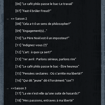
[06] "Le café philo passe le bac-Le travail"
[07] "Faut-il brûler Freud?"
=> Saison 2
[08] "Cela a-t-il un sens de philosopher?"
[09] "Engagement(s)..."
[10] "Le Père Noël est-il un imposteur?"
[11] "Indignez-vous (?)"
[12] "L'art : à quoi ça sert?"
[13] "1er avril : Parlons sérieux, parlons rire"
[14] "Le café philo passe le bac - Être heureux"
[15] "Pensées sectaires : Où s'arrête ma liberté?"
[16] "Qui dit "jeune" dit-il forcément "con"?
=>Saison 3
[17] "La vie n'est-elle qu'une suite de hasards?"
[18] "Mes passions, entraves à ma liberté"