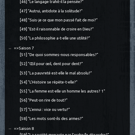
[46] "Le langage trahit-il la pensée?"
[47] "Autrui, antidote à la solitude?"
[48] "Suis-je ce que mon passé fait de moi?"
[49] "Est-il raisonnable de croire en Dieu?"
[50] "La philosophie a-t-elle une utilité?"
=>Saison 7
[51] "De quoi sommes-nous responsables?"
[52] "Œil pour œil, dent pour dent?"
[53] "La pauvreté est-elle le mal absolu?"
[54] "L'Histoire se répète-t-elle?"
[55] "La femme est-elle un homme les autres? 1"
[56] "Peut-on rire de tout?"
[57] "L'ennui : vice ou vertu?"
[58] "Les mots sont-ils des armes?"
=>Saison 8
[59] "La société menacée par l'ordre/le désordre?"