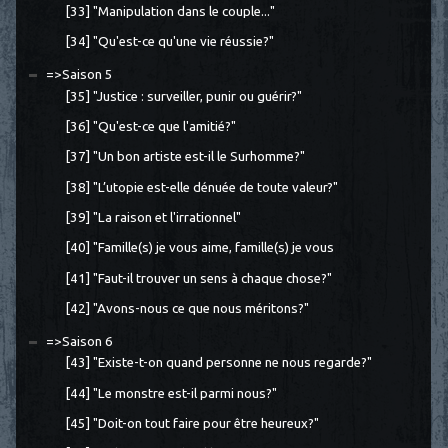
[33] "Manipulation dans le couple..."
[34] "Qu'est-ce qu'une vie réussie?"
=>Saison 5
[35] "Justice : surveiller, punir ou guérir?"
[36] "Qu'est-ce que l'amitié?"
[37] "Un bon artiste est-il le Surhomme?"
[38] "L’utopie est-elle dénuée de toute valeur?"
[39] "La raison et l'irrationnel"
[40] "Famille(s) je vous aime, famille(s) je vous
[41] "Faut-il trouver un sens à chaque chose?"
[42] "Avons-nous ce que nous méritons?"
=>Saison 6
[43] "Existe-t-on quand personne ne nous regarde?"
[44] "Le monstre est-il parmi nous?"
[45] "Doit-on tout faire pour être heureux?"