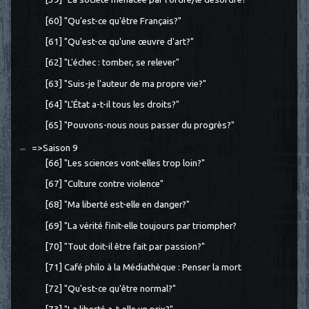
[60] "Qu'est-ce qu'être Français?"
[61] "Qu'est-ce qu'une œuvre d'art?"
[62] "L'échec : tomber, se relever"
[63] "Suis-je l'auteur de ma propre vie?"
[64] "L'État a-t-il tous les droits?"
[65] "Pouvons-nous nous passer du progrès?"
=>Saison 9
[66] "Les sciences vont-elles trop loin?"
[67] "Culture contre violence"
[68] "Ma liberté est-elle en danger?"
[69] "La vérité finit-elle toujours par triompher?
[70] "Tout doit-il être fait par passion?"
[71] Café philo à la Médiathèque : Penser la mort
[72] "Qu'est-ce qu'être normal?"