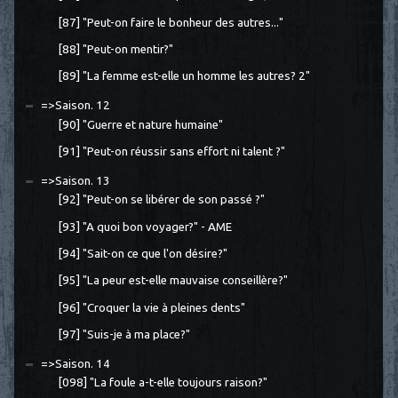
[87] "Peut-on faire le bonheur des autres..."
[88] "Peut-on mentir?"
[89] "La femme est-elle un homme les autres? 2"
=>Saison. 12
[90] "Guerre et nature humaine"
[91] "Peut-on réussir sans effort ni talent ?"
=>Saison. 13
[92] "Peut-on se libérer de son passé ?"
[93] "A quoi bon voyager?" - AME
[94] "Sait-on ce que l'on désire?"
[95] "La peur est-elle mauvaise conseillère?"
[96] "Croquer la vie à pleines dents"
[97] "Suis-je à ma place?"
=>Saison. 14
[098] "La foule a-t-elle toujours raison?"