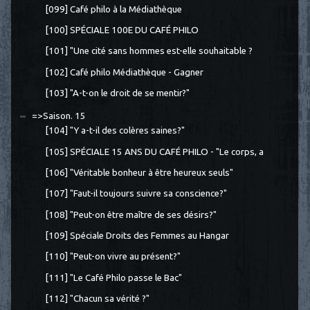
[099] Café philo à la Médiathèque
[100] SPÉCIALE 100E DU CAFÉ PHILO
[101] "Une cité sans hommes est-elle souhaitable ?
[102] Café philo Médiathèque - Gagner
[103] "A-t-on le droit de se mentir?"
=>Saison. 15
[104] "Y a-t-il des colères saines?"
[105] SPÉCIALE 15 ANS DU CAFÉ PHILO - "Le corps, a
[106] "Véritable bonheur à être heureux seuls"
[107] "Faut-il toujours suivre sa conscience?"
[108] "Peut-on être maître de ses désirs?"
[109] Spéciale Droits des Femmes au Hangar
[110] "Peut-on vivre au présent?"
[111] "Le Café Philo passe le Bac"
[112] "Chacun sa vérité ?"