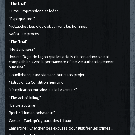
"The trial"
Hume : Impressions et idées
"Explique-moi"
Nietzsche : Les dieux observent les hommes
Kafka : Le procès
"The Trial"
"No Surprises"
Jonas : "Agis de façon que les effets de ton action soient
compatibles avec la permanence d’une vie authentiquement
humaine"
Houellebecq : Une vie sans but, sans projet
Malraux : La Condition humaine
"L’explication entraîne-t-elle l’excuse ?"
"The act of killing"
"La vie scolaire"
Björk : "Human behaviour"
Camus : Tant qu'il y aura des fléaux
Lamartine : Chercher des excuses pour justifier les crimes...