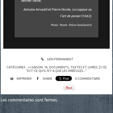
dernier siècle.
Antoine Arnauld et Pierre Nicole,
La Logique ou
l'art de penser
(1662)
Photo : Pexels - Polina Tankilevitch
LIEN PERMANENT
CATÉGORIES :
=>SAISON. 16
,
DOCUMENTS
,
TEXTES ET LIVRES
,
[115]
"EST-CE QU'IL N'Y A QUE LES IMBÉCILES..."
IMPRIMER
SHARE
0
COMMENTAIRE
Les commentaires sont fermés.