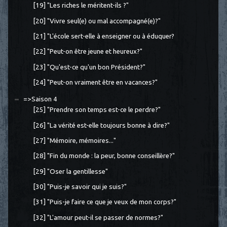
[19] "Les riches le méritent-ils ?"
[20] "Vivre seul(e) ou mal accompagné(e)?"
[21] "L'école sert-elle à enseigner ou à éduquer?
[22] "Peut-on être jeune et heureux?"
[23] "Qu'est-ce qu'un bon Président?"
[24] "Peut-on vraiment être en vacances?"
=>Saison 4
[25] "Prendre son temps est-ce le perdre?"
[26] "La vérité est-elle toujours bonne à dire?"
[27] "Mémoire, mémoires..."
[28] "Fin du monde : la peur, bonne conseillère?"
[29] "Oser la gentillesse"
[30] "Puis-je savoir qui je suis?"
[31] "Puis-je faire ce que je veux de mon corps?"
[32] "L'amour peut-il se passer de normes?"