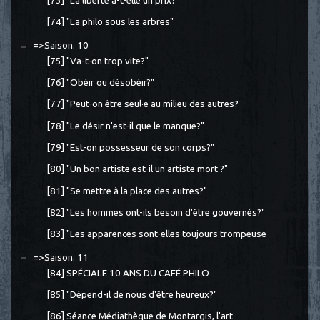
[73] "La liberté a-t-elle un prix?"
[74] "La philo sous les arbres"
=>Saison. 10
[75] "Va-t-on trop vite?"
[76] "Obéir ou désobéir?"
[77] "Peut-on être seul·e au milieu des autres?
[78] "Le désir n'est-il que le manque?"
[79] "Est-on possesseur de son corps?"
[80] "Un bon artiste est-il un artiste mort ?"
[81] "Se mettre à la place des autres?"
[82] "Les hommes ont-ils besoin d'être gouvernés?"
[83] "Les apparences sont-elles toujours trompeuse
=>Saison. 11
[84] SPÉCIALE 10 ANS DU CAFÉ PHILO
[85] "Dépend-il de nous d'être heureux?"
[86] Séance Médiathèque de Montargis, l'art