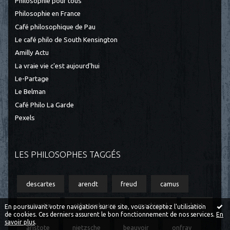
Philosophie pour tous
Philosophie en France
Café philosophique de Pau
Le café philo de South Kensington
Amilly Actu
La vraie vie c'est aujourd'hui
Le-Partage
Le Belman
Café Philo La Garde
Pexels
LES PHILOSOPHES TAGGÉS
descartes
arendt
freud
camus
augustin
schopenhauer
machiavel
kant
En poursuivant votre navigation sur ce site, vous acceptez l'utilisation
de cookies. Ces derniers assurent le bon fonctionnement de nos services.
En
savoir plus
.
aristote
nietzsche
beauvoir
onfray