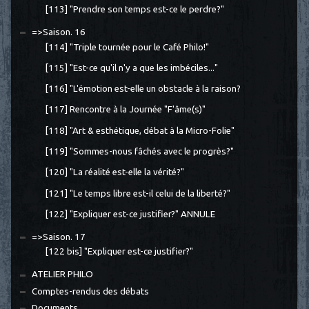
[113] "Prendre son temps est-ce le perdre?"
=>Saison. 16
[114] "Triple tournée pour le Café Philo!"
[115] "Est-ce qu'il n'y a que les imbéciles..."
[116] "L'émotion est-elle un obstacle à la raison?
[117] Rencontre à la Journée "F'âme(s)"
[118] "Art & esthétique, débat à la Micro-Folie"
[119] "Sommes-nous fâchés avec le progrès?"
[120] "La réalité est-elle la vérité?"
[121] "Le temps libre est-il celui de la liberté?"
[122] "Expliquer est-ce justifier?" ANNULE
=>Saison. 17
[122 bis] "Expliquer est-ce justifier?"
ATELIER PHILO
Comptes-rendus des débats
Documents