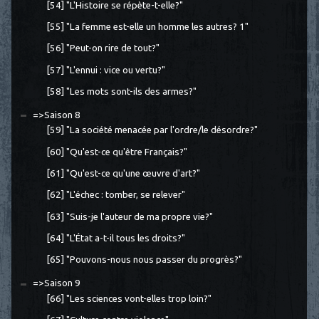
[54] "L'Histoire se répète-t-elle?"
[55] "La femme est-elle un homme les autres? 1"
[56] "Peut-on rire de tout?"
[57] "L'ennui : vice ou vertu?"
[58] "Les mots sont-ils des armes?"
=>Saison 8
[59] "La société menacée par l'ordre/le désordre?"
[60] "Qu'est-ce qu'être Français?"
[61] "Qu'est-ce qu'une œuvre d'art?"
[62] "L'échec : tomber, se relever"
[63] "Suis-je l'auteur de ma propre vie?"
[64] "L'État a-t-il tous les droits?"
[65] "Pouvons-nous nous passer du progrès?"
=>Saison 9
[66] "Les sciences vont-elles trop loin?"