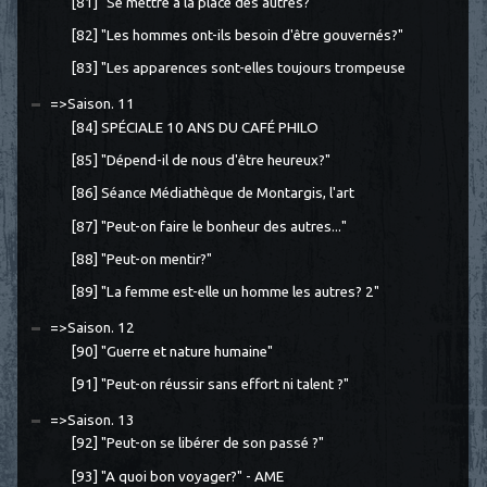
[81] "Se mettre à la place des autres?"
[82] "Les hommes ont-ils besoin d'être gouvernés?"
[83] "Les apparences sont-elles toujours trompeuse
=>Saison. 11
[84] SPÉCIALE 10 ANS DU CAFÉ PHILO
[85] "Dépend-il de nous d'être heureux?"
[86] Séance Médiathèque de Montargis, l'art
[87] "Peut-on faire le bonheur des autres..."
[88] "Peut-on mentir?"
[89] "La femme est-elle un homme les autres? 2"
=>Saison. 12
[90] "Guerre et nature humaine"
[91] "Peut-on réussir sans effort ni talent ?"
=>Saison. 13
[92] "Peut-on se libérer de son passé ?"
[93] "A quoi bon voyager?" - AME