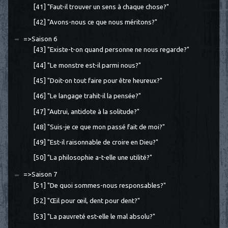
[41] "Faut-il trouver un sens à chaque chose?"
[42] "Avons-nous ce que nous méritons?"
=>Saison 6
[43] "Existe-t-on quand personne ne nous regarde?"
[44] "Le monstre est-il parmi nous?"
[45] "Doit-on tout faire pour être heureux?"
[46] "Le langage trahit-il la pensée?"
[47] "Autrui, antidote à la solitude?"
[48] "Suis-je ce que mon passé fait de moi?"
[49] "Est-il raisonnable de croire en Dieu?"
[50] "La philosophie a-t-elle une utilité?"
=>Saison 7
[51] "De quoi sommes-nous responsables?"
[52] "Œil pour œil, dent pour dent?"
[53] "La pauvreté est-elle le mal absolu?"