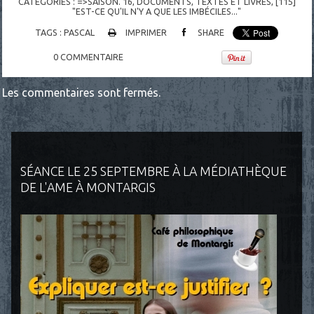
CATÉGORIES :
=>SAISON. 16
,
DOCUMENTS
,
TEXTES ET LIVRES
,
[115]
"EST-CE QU'IL N'Y A QUE LES IMBÉCILES..."
TAGS :
PASCAL
IMPRIMER
SHARE
0
COMMENTAIRE
Les commentaires sont fermés.
SÉANCE LE 25 SEPTEMBRE À LA MÉDIATHÈQUE
DE L'AME À MONTARGIS