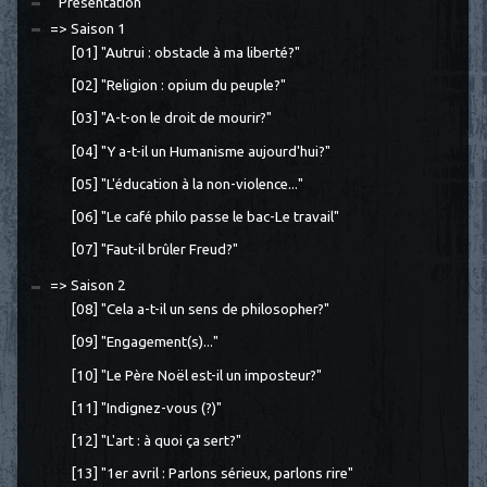
" Présentation"
=> Saison 1
[01] "Autrui : obstacle à ma liberté?"
[02] "Religion : opium du peuple?"
[03] "A-t-on le droit de mourir?"
[04] "Y a-t-il un Humanisme aujourd'hui?"
[05] "L'éducation à la non-violence..."
[06] "Le café philo passe le bac-Le travail"
[07] "Faut-il brûler Freud?"
=> Saison 2
[08] "Cela a-t-il un sens de philosopher?"
[09] "Engagement(s)..."
[10] "Le Père Noël est-il un imposteur?"
[11] "Indignez-vous (?)"
[12] "L'art : à quoi ça sert?"
[13] "1er avril : Parlons sérieux, parlons rire"