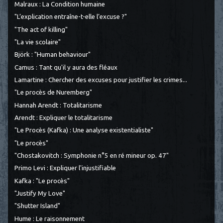
Malraux : La Condition humaine
"L’explication entraîne-t-elle l’excuse ?"
"The act of killing"
"La vie scolaire"
Björk : "Human behaviour"
Camus : Tant qu'il y aura des fléaux
Lamartine : Chercher des excuses pour justifier les crimes...
"Le procès de Nuremberg"
Hannah Arendt : Totalitarisme
Arendt : Expliquer le totalitarisme
"Le Procès (Kafka) : Une analyse existentialiste"
"Le procès"
"Chostakovitch : Symphonie n°5 en ré mineur op. 47"
Primo Levi : Expliquer l'injustifiable
Kafka : "Le procès"
"Justify My Love"
"Shutter Island"
Hume : Le raisonnement