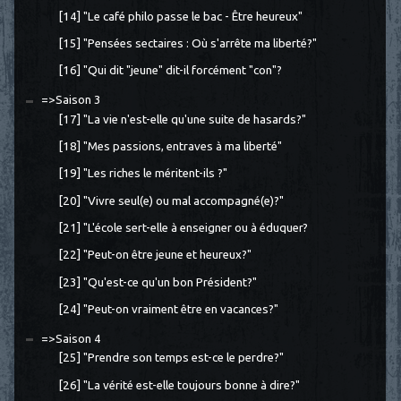
[14] "Le café philo passe le bac - Être heureux"
[15] "Pensées sectaires : Où s'arrête ma liberté?"
[16] "Qui dit "jeune" dit-il forcément "con"?
=>Saison 3
[17] "La vie n'est-elle qu'une suite de hasards?"
[18] "Mes passions, entraves à ma liberté"
[19] "Les riches le méritent-ils ?"
[20] "Vivre seul(e) ou mal accompagné(e)?"
[21] "L'école sert-elle à enseigner ou à éduquer?
[22] "Peut-on être jeune et heureux?"
[23] "Qu'est-ce qu'un bon Président?"
[24] "Peut-on vraiment être en vacances?"
=>Saison 4
[25] "Prendre son temps est-ce le perdre?"
[26] "La vérité est-elle toujours bonne à dire?"