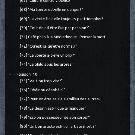
[67] "Culture contre violence"
[68] "Ma liberté est-elle en danger?"
[69] "La vérité finit-elle toujours par triompher?
[70] "Tout doit-il être fait par passion?"
[71] Café philo à la Médiathèque : Penser la mort
[72] "Qu'est-ce qu'être normal?"
[73] "La liberté a-t-elle un prix?"
[74] "La philo sous les arbres"
=>Saison. 10
[75] "Va-t-on trop vite?"
[76] "Obéir ou désobéir?"
[77] "Peut-on être seul·e au milieu des autres?
[78] "Le désir n'est-il que le manque?"
[79] "Est-on possesseur de son corps?"
[80] "Un bon artiste est-il un artiste mort ?"