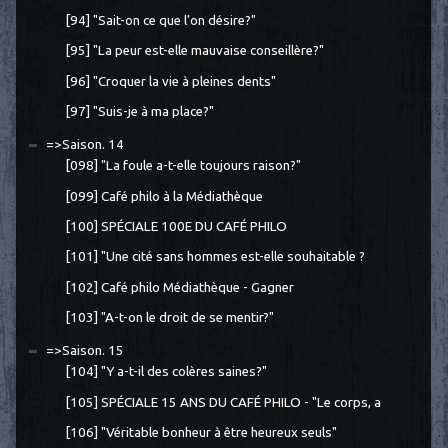
[94] "Sait-on ce que l'on désire?"
[95] "La peur est-elle mauvaise conseillère?"
[96] "Croquer la vie à pleines dents"
[97] "Suis-je à ma place?"
=>Saison. 14
[098] "La foule a-t-elle toujours raison?"
[099] Café philo à la Médiathèque
[100] SPÉCIALE 100E DU CAFÉ PHILO
[101] "Une cité sans hommes est-elle souhaitable ?
[102] Café philo Médiathèque - Gagner
[103] "A-t-on le droit de se mentir?"
=>Saison. 15
[104] "Y a-t-il des colères saines?"
[105] SPÉCIALE 15 ANS DU CAFÉ PHILO - "Le corps, a
[106] "Véritable bonheur à être heureux seuls"