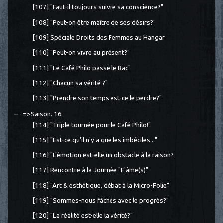
[107] "Faut-il toujours suivre sa conscience?"
[108] "Peut-on être maître de ses désirs?"
[109] Spéciale Droits des Femmes au Hangar
[110] "Peut-on vivre au présent?"
[111] "Le Café Philo passe le Bac"
[112] "Chacun sa vérité ?"
[113] "Prendre son temps est-ce le perdre?"
=>Saison. 16
[114] "Triple tournée pour le Café Philo!"
[115] "Est-ce qu'il n'y a que les imbéciles..."
[116] "L'émotion est-elle un obstacle à la raison?
[117] Rencontre à la Journée "F'âme(s)"
[118] "Art & esthétique, débat à la Micro-Folie"
[119] "Sommes-nous fâchés avec le progrès?"
[120] "La réalité est-elle la vérité?"