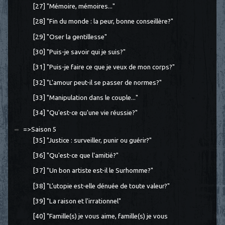
[27] "Mémoire, mémoires..."
[28] "Fin du monde : la peur, bonne conseillère?"
[29] "Oser la gentillesse"
[30] "Puis-je savoir qui je suis?"
[31] "Puis-je faire ce que je veux de mon corps?"
[32] "L'amour peut-il se passer de normes?"
[33] "Manipulation dans le couple..."
[34] "Qu'est-ce qu'une vie réussie?"
=>Saison 5
[35] "Justice : surveiller, punir ou guérir?"
[36] "Qu'est-ce que l'amitié?"
[37] "Un bon artiste est-il le Surhomme?"
[38] "L’utopie est-elle dénuée de toute valeur?"
[39] "La raison et l'irrationnel"
[40] "Famille(s) je vous aime, famille(s) je vous