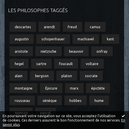
LES PHILOSOPHES TAGGÉS
descartes
arendt
freud
camus
augustin
schopenhauer
machiavel
kant
aristote
nietzsche
beauvoir
onfray
hegel
sartre
foucault
voltaire
alain
bergson
platon
socrate
montaigne
Épicure
marx
épictète
rousseau
sénèque
hobbes
hume
spinoza
pascal
En poursuivant votre navigation sur ce site, vous acceptez l'utilisation
de cookies. Ces derniers assurent le bon fonctionnement de nos services.
En
savoir plus
.