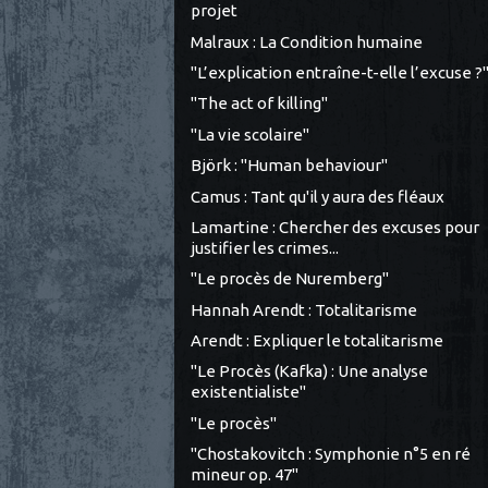
projet
Malraux : La Condition humaine
"L’explication entraîne-t-elle l’excuse ?
"The act of killing"
"La vie scolaire"
Björk : "Human behaviour"
Camus : Tant qu'il y aura des fléaux
Lamartine : Chercher des excuses pour
justifier les crimes...
"Le procès de Nuremberg"
Hannah Arendt : Totalitarisme
Arendt : Expliquer le totalitarisme
"Le Procès (Kafka) : Une analyse
existentialiste"
"Le procès"
"Chostakovitch : Symphonie n°5 en ré
mineur op. 47"