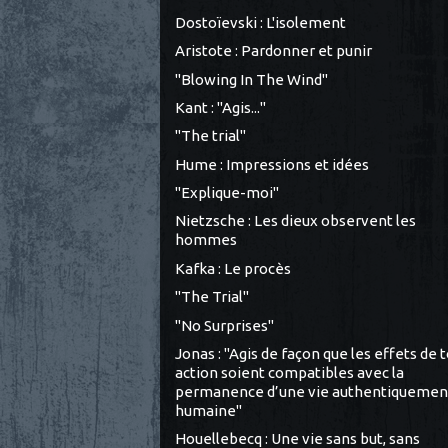
Dostoïevski : L'isolement
Aristote : Pardonner et punir
"Blowing In The Wind"
Kant : "Agis..."
"The trial"
Hume : Impressions et idées
"Explique-moi"
Nietzsche : Les dieux observent les
hommes
Kafka : Le procès
"The Trial"
"No Surprises"
Jonas : "Agis de façon que les effets de 
action soient compatibles avec la
permanence d’une vie authentiquemen
humaine"
Houellebecq : Une vie sans but, sans