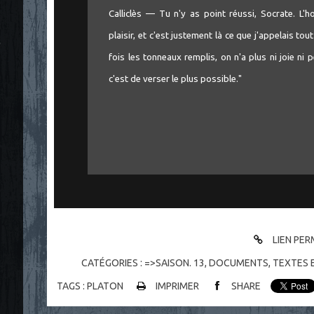
Calliclès — Tu n'y as point réussi, Socrate. L
plaisir, et c'est justement là ce que j'appelais tout
"
fois les tonneaux remplis, on n'a plus ni joie ni p
c'est de verser le plus possible."
LIEN PE
CATÉGORIES :
=>SAISON. 13
,
DOCUMENTS
,
TEXTES E
TAGS :
PLATON
IMPRIMER
SHARE