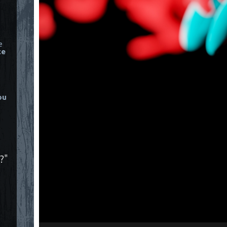
e
ce
ou
?"