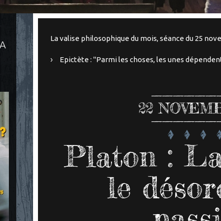
La valise philosophique du mois, séance du 25 no
LA
Epictète : "Parmi les choses, les unes dépenden
22
NOVEMB
Platon : La
le désor
pass