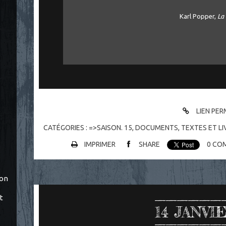
Karl Popper,
La 
LIEN PE
CATÉGORIES :
=>SAISON. 15
,
DOCUMENTS
,
TEXTES ET LI
IMPRIMER
SHARE
0
COM
ton
t
14
JANVIE