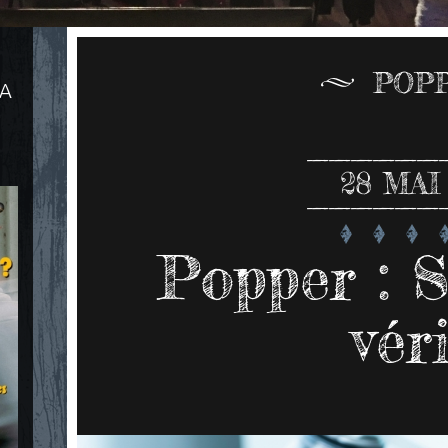
POP
LA
28
MAI
Popper : S
vér