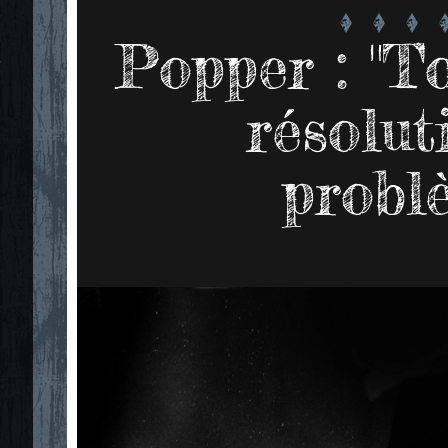
Popper : "To
"
résolut
probl