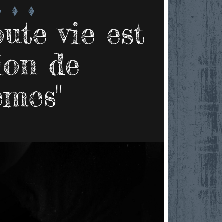
ute vie est
ion de
èmes"