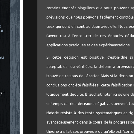
certains énoncés singuliers que nous pouvons app
prévisions que nous pouvons facilement contrôler 
e
ceux qui sont en contradiction avec elle. Nous e
ce
faveur (ou à l'encontre) de ces énoncés dédu
applications pratiques et des expérimentations.
ou
Si cette décision est positive, c'est-à-dire s
acceptables, ou vérifiées, la théorie a proviso
trouvé de raisons de l'écarter. Mais si la décision
conclusions ont été falsifiées, cette falsification 
?"
logiquement déduite. Il faudrait noter ici qu'une d
un temps car des décisions négatives peuvent touj
théorie résiste à des tests systématiques et ri
avantageusement dans le cours de la progression
théorie a « fait ses preuves » ou qu'elle est "corr