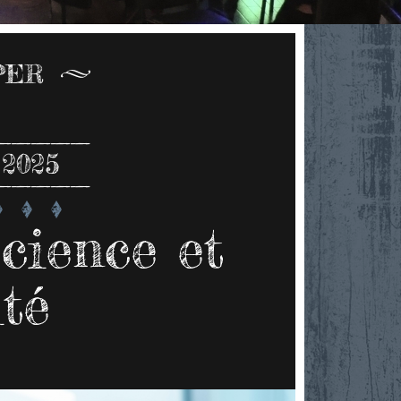
PER
 2025
cience et
ité