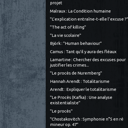
projet
Malraux : La Condition humaine
"L’explication entraîne-t-elle l’excuse ?
"The act of killing"
"La vie scolaire"
Björk : "Human behaviour"
Camus : Tant qu'il y aura des fléaux
Lamartine : Chercher des excuses pour
justifier les crimes...
"Le procès de Nuremberg"
Hannah Arendt : Totalitarisme
Arendt : Expliquer le totalitarisme
"Le Procès (Kafka) : Une analyse
existentialiste"
"Le procès"
"Chostakovitch : Symphonie n°5 en ré
mineur op. 47"