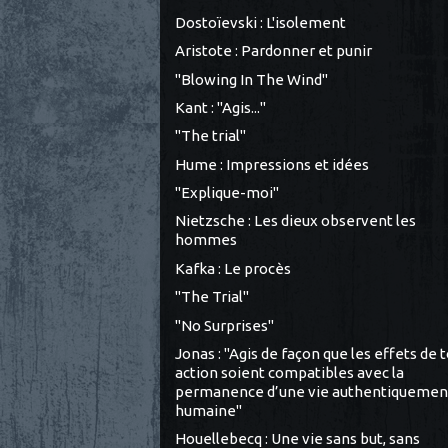
Dostoïevski : L'isolement
Aristote : Pardonner et punir
"Blowing In The Wind"
Kant : "Agis..."
"The trial"
Hume : Impressions et idées
"Explique-moi"
Nietzsche : Les dieux observent les
hommes
Kafka : Le procès
"The Trial"
"No Surprises"
Jonas : "Agis de façon que les effets de 
action soient compatibles avec la
permanence d’une vie authentiquemen
humaine"
Houellebecq : Une vie sans but, sans