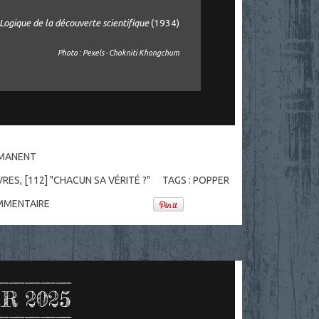
Logique de la découverte scientifique
(1934)
Photo : Pexels - Chokniti Khongchum
RMANENT
VRES
,
[112] "CHACUN SA VÉRITÉ ?"
TAGS :
POPPER
MENTAIRE
R 2025