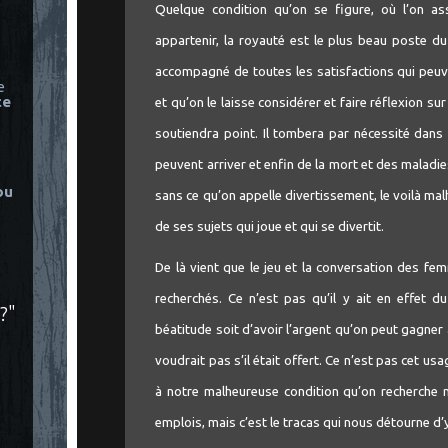
Quelque condition qu’on se figure, où l’on a
appartenir, la royauté est le plus beau poste d
accompagné de toutes les satisfactions qui peuve
e
ce
et qu’on le laisse considérer et faire réflexion sur 
soutiendra point. Il tombera par nécessité dans
peuvent arriver et enfin de la mort et des maladies
ou
sans ce qu’on appelle divertissement, le voilà ma
de ses sujets qui joue et qui se divertit.
De là vient que le jeu et la conversation des fe
recherchés. Ce n’est pas qu’il y ait en effet d
?"
béatitude soit d’avoir l’argent qu’on peut gagner a
voudrait pas s’il était offert. Ce n’est pas cet us
à notre malheureuse condition qu’on recherche n
emplois, mais c’est le tracas qui nous détourne d’y