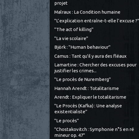
projet
Malraux : La Condition humaine
"L’explication entraîne-t-elle l’excuse ?
"The act of killing"
"La vie scolaire"
Björk : "Human behaviour"
Camus : Tant qu'il y aura des fléaux
Lamartine : Chercher des excuses pour
justifier les crimes...
"Le procès de Nuremberg"
Hannah Arendt : Totalitarisme
Arendt : Expliquer le totalitarisme
"Le Procès (Kafka) : Une analyse
existentialiste"
"Le procès"
"Chostakovitch : Symphonie n°5 en ré
mineur op. 47"