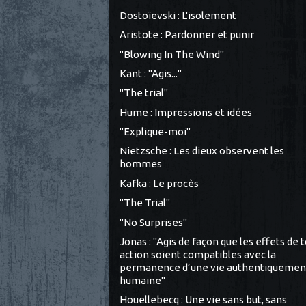
Dostoïevski : L'isolement
Aristote : Pardonner et punir
"Blowing In The Wind"
Kant : "Agis..."
"The trial"
Hume : Impressions et idées
"Explique-moi"
Nietzsche : Les dieux observent les
hommes
Kafka : Le procès
"The Trial"
"No Surprises"
Jonas : "Agis de façon que les effets de 
action soient compatibles avec la
permanence d’une vie authentiquemen
humaine"
Houellebecq : Une vie sans but, sans