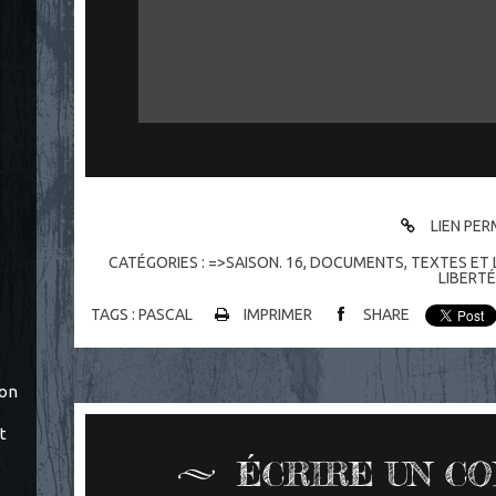
LIEN PE
CATÉGORIES :
=>SAISON. 16
,
DOCUMENTS
,
TEXTES ET 
LIBERTÉ
TAGS :
PASCAL
IMPRIMER
SHARE
ton
t
ÉCRIRE UN C