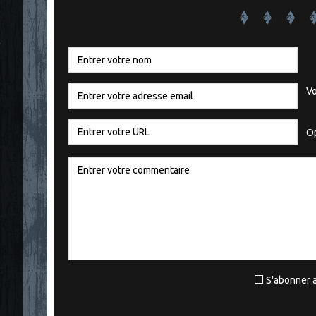
"
Vo
Op
S'abonner a