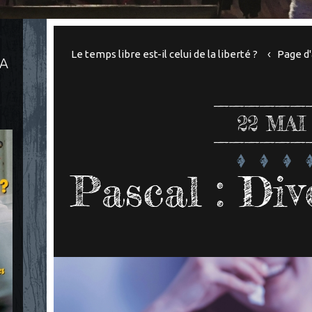
Le temps libre est-il celui de la liberté ?
Page d'
LA
22
MAI
Pascal : Div